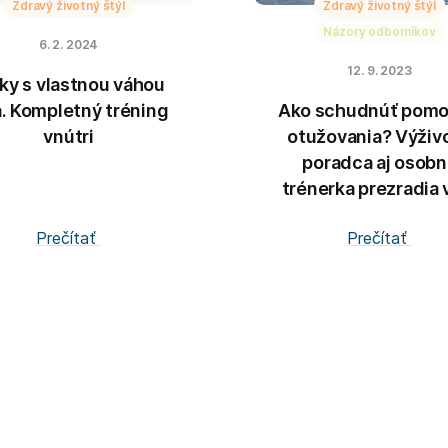
Zdravý životný štýl
Zdravý životný štýl
Názory odborníkov
6. 2. 2024
12. 9. 2023
ky s vlastnou váhou
a. Kompletný tréning
Ako schudnúť pom
vnútri
otužovania? Výživ
poradca aj osobn
trénerka prezradia 
Prečítať
Prečítať