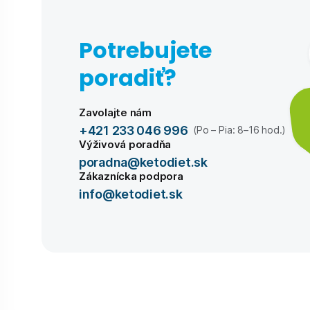
Potrebujete
poradiť?
Zavolajte nám
+421 233 046 996
(Po – Pia: 8–16 hod.)
Výživová poradňa
poradna@ketodiet.sk
Zákaznícka podpora
info@ketodiet.sk