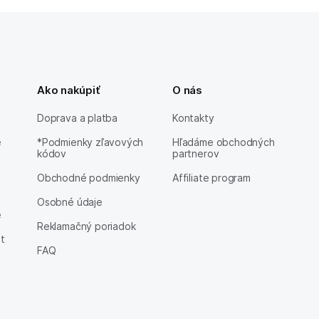
Ako nakúpiť
O nás
Doprava a platba
Kontakty
e
*Podmienky zľavových
Hľadáme obchodných
kódov
partnerov
Obchodné podmienky
Affiliate program
Osobné údaje
e
Reklamačný poriadok
et
FAQ