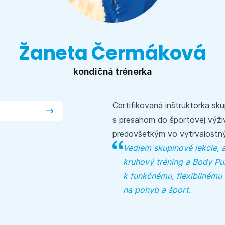
Žaneta Čermáková
kondičná trénerka
Certifikovaná inštruktorka sk
s presahom do športovej výživ
predovšetkým vo vytrvalostn
Vediem skupinové lekcie, a
kruhový tréning a Body Pum
k funkčnému, flexibilnému
na pohyb a šport.