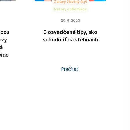
Zdravý životný štýl
Názory odborníkov
20. 6. 2023
ocou
3 osvedčené tipy, ako
ový
schudnúť na stehnách
á
viac
Prečítať