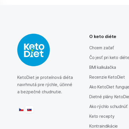
O keto diéte
Chcem začať
Čo jesť pri keto diét
BMI kalkulačka
Recenzie KetoDiet
KetoDiet je proteínová diéta
navrhnutá pre rýchle, účinné
Ako KetoDiet funguj
a bezpečné chudnutie.
Dietné plány KetoDi
Ako rýchlo schudnúť
Keto recepty
Kontraindikácie