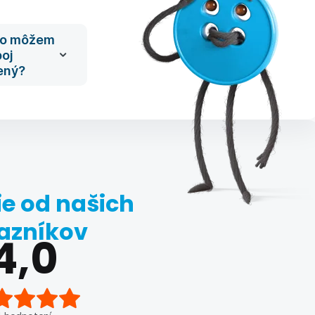
ho môžem
oj
ený?
e od našich
azníkov
4,0