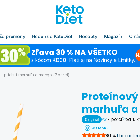
še premeny
Recenzie KetoDiet
Recepty
Magazín
O ná
Zľava 30 % NA VŠETKO
O radoch KetoDiet
Všetky recepty
O značke KetoDi
Blog
N
s kódom
KD30
. Platí aj na Novinky a Limitky.
Čo jesť po diéte
Keto recepty (od 1. kroku
Náš tím
Ako rýchlo schu
diéty)
 – príchuť marhuľa a mango (7 porcií)
Časté otázky
Výživová poradň
Chudnutie do pl
Low carb recepty (od 3.
kroku diéty)
Schudnite s odborníkom
Hľadáme obcho
Ako začať šport
Proteínový
partnerov
Vzorové jedálničky
Chudnutie po pä
marhuľa a 
Affiliate progra
Klub Moja KetoDiet
7 porcií
od 1. k
Original
Kontakty
Bez lepku
80
%
1
hodnoten