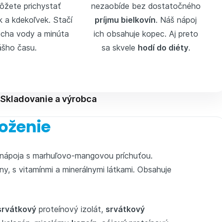
ôžete prichystať
nezaobíde bez dostatočného
 a kdekoľvek. Stačí
príjmu bielkovín
. Náš nápoj
rocha vody a minúta
ich obsahuje kopec. Aj preto
ášho času.
sa skvele
hodí do diéty
.
Skladovanie a výrobca
oženie
 nápoja s marhuľovo-mangovou príchuťou.
y, s vitamínmi a minerálnymi látkami. Obsahuje
srvátkový
proteínový izolát,
srvátkový