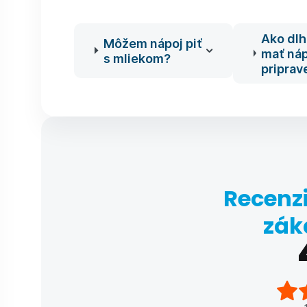
Ako dl
Môžem nápoj piť
mať náp
s mliekom?
priprav
Recenzi
zák