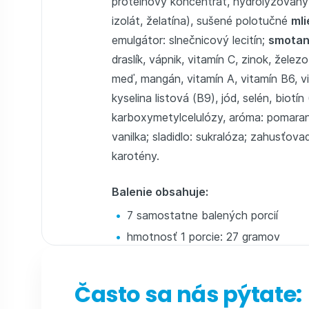
proteínový koncentrát, hydrolyzovaný
izolát, želatína), sušené polotučné
mli
emulgátor: slnečnicový lecitín;
smota
draslík, vápnik, vitamín C, zinok, želez
meď, mangán, vitamín A, vitamín B6, vi
kyselina listová (B9), jód, selén, biot
karboxymetylcelulózy, aróma: pomaran
vanilka; sladidlo: sukralóza; zahusťov
karotény.
Balenie obsahuje:
7 samostatne balených porcií
hmotnosť 1 porcie: 27 gramov
Často sa nás pýtate: