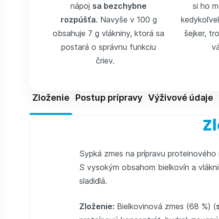
nápoj
sa bezchybne
si ho m
rozpúšťa
. Navyše v 100 g
kedykoľvek
obsahuje 7 g vlákniny, ktorá sa
šejker, t
postará o správnu funkciu
v
čriev.
Zloženie
Postup prípravy
Výživové údaje
Zl
Sypká zmes na prípravu proteinového
S vysokým obsahom bielkovín a vláknin
sladidlá.
Zloženie:
Bielkovinová zmes (68 %) (