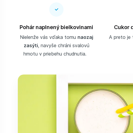
Pohár naplnený bielkovinami
Cukor d
Nielenže vás vďaka tomu
naozaj
A preto je 
zasýti
, navyše chráni svalovú
hmotu v priebehu chudnutia.