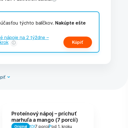
 súčasťou týchto balíčkov.
Nakúpte ešte
é nápoje na 2 týždne –
krok
Kúpiť
piť
Proteínový nápoj – príchuť
marhuľa a mango (7 porcií)
7 porcií
od 1. kroku
Original