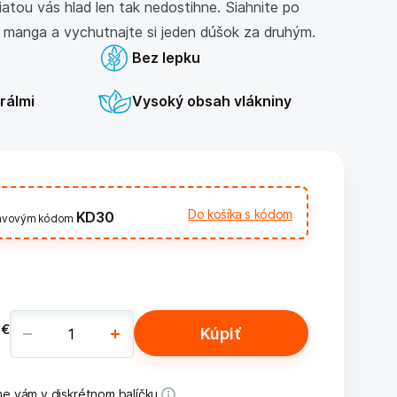
atou vás hlad len tak nedostihne. Siahnite po
 a manga a vychutnajte si jeden dúšok za druhým.
Bez lepku
rálmi
Vysoký obsah vlákniny
Do košíka s kódom
KD30
ľavovým kódom
 €
Kúpiť
e vám v diskrétnom balíčku.