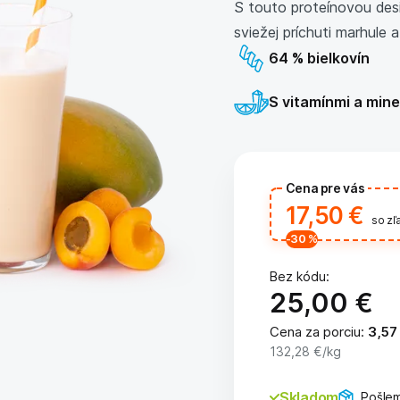
S touto proteínovou desi
sviežej príchuti marhule
64 % bielkovín
S vitamínmi a mine
Cena pre vás
17,50 €
so z
-30
%
Bez kódu:
25,00 €
Cena za porciu
:
3,57
132,28 €
/kg
Skladom
Pošlem