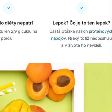
o diéty nepatrí
Lepok? Čo je to ten lepok?
tu len 2,9 g cukru na
Častá otázka našich
proteínovýc
porciu.
nápojov
. Nijaký totiž neobsahujú
a v živote ho nevideli.