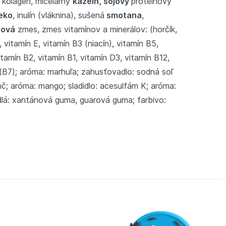
 kolagén, micelárny
kazeín, sójový
proteínový
eko
, inulín (vláknina), sušená
smotana
,
nová
zmes, zmes vitamínov a minerálov: (horčík,
o, vitamín E, vitamín B3 (niacín), vitamín B5,
tamín B2, vitamín B1, vitamín D3, vitamín B12,
ín (B7); aróma: marhuľa; zahusťovadlo: sodná soľ
č; aróma: mango; sladidlo: acesulfám K; aróma:
adlá: xantánová guma, guarová guma; farbivo: