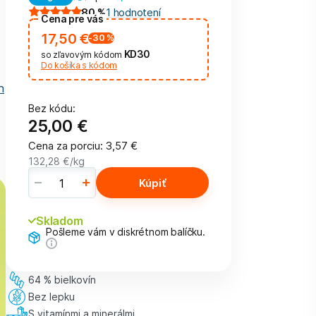
80
%
1
hodnotení
Cena pre vás
17,50 €
-30
%
KD30
so zľavovým kódom
Do košíka s kódom
h
Bez kódu:
25,00 €
Cena za porciu
:
3,57 €
132,28 €
/kg
Kúpiť
Skladom
Pošleme vám v diskrétnom balíčku.
64 % bielkovín
Bez lepku
S vitamínmi a minerálmi