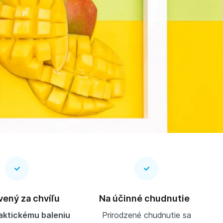
vený za chvíľu
Na účinné chudnutie
aktickému baleniu
Prirodzené chudnutie sa