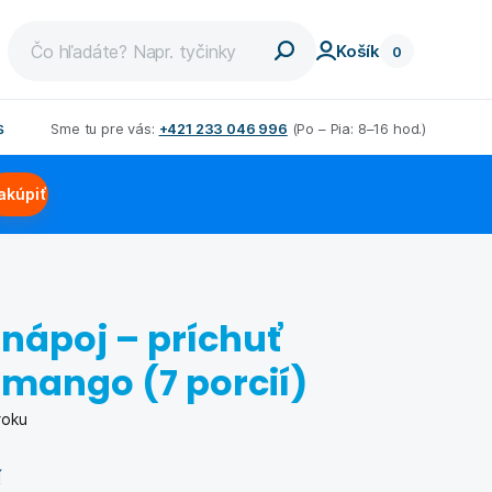
Košík
0
s
Sme tu pre vás:
+421 233 046 996
(Po – Pia: 8–16 hod.)
et
Chudnutie pre mužov
akúpiť
dnúť
Nízkosacharidová diéta
a
aviek
Low carb diéta
dných
ovat
Bielkovinová diéta
 nápoj – príchuť
ťdesiatke
Schudli s nami
mango (7 porcií)
m
roku
í