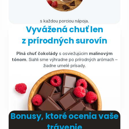
s každou porciou nápoja.
Vyvážená chuť len
z prírodných surovín
Plná chuť čokolády
s osviežujúcim
malinovým
tónom
. Siahli sme výhradne po prírodných arómach –
žiadne umelé prísady.
Bonusy, ktoré ocenia vaše
trávenie