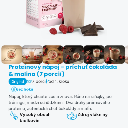
Proteínový nápoj – príchuť čokoláda
& malina (7 porcií)
7 porcií
od 1. kroku
Original
Bez lepku
Nápoj, ktorý chcete zas a znova. Ráno na raňajky, po
tréningu, medzi schôdzkami. Dva druhy prémiového
proteínu, autentická chuť čokolády a malín.
Vysoký obsah
Zdroj vlákniny
bielkovín