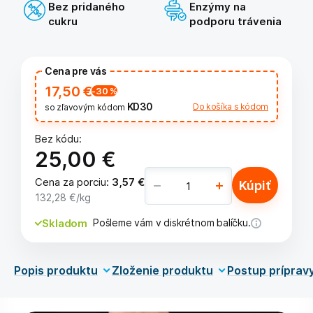
Bez pridaného
Enzýmy na
cukru
podporu trávenia
Cena pre vás
17,50 €
-30
%
KD30
Do košíka s kódom
so zľavovým kódom
Bez kódu:
25,00 €
Cena za porciu
:
3,57 €
Kúpiť
132,28 €
/kg
Skladom
Pošleme vám v diskrétnom balíčku.
Popis produktu
Zloženie produktu
Postup príprav