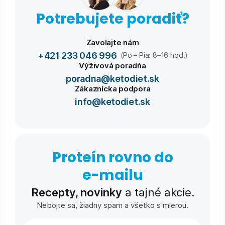
Potrebujete poradiť?
Zavolajte nám
+421 233 046 996
(Po – Pia: 8–16 hod.)
Výživová poradňa
poradna@ketodiet.sk
Zákaznícka podpora
info@ketodiet.sk
Proteín rovno do
e-⁠mailu
Recepty, novinky
a tajné akcie.
Nebojte sa, žiadny spam a všetko s mierou.