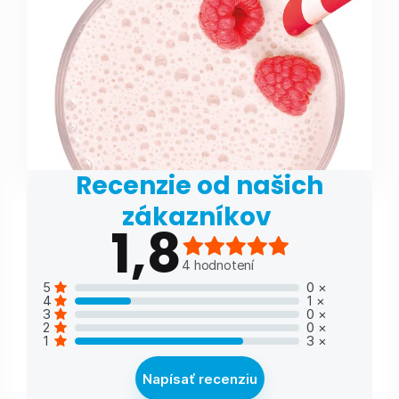
Recenzie od našich
zákazníkov
1,8
4
hodnotení
5
0
×
4
1
×
3
0
×
2
0
×
1
3
×
Napísať recenziu