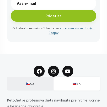
Pridať sa
Odoslaním e-⁠mailu súhlasíte so
spracovaním osobných
údajov
CZ
SK
KetoDiet je proteínová diéta navrhnutá pre rýchle, účinné
a bezpečné chudnutie.