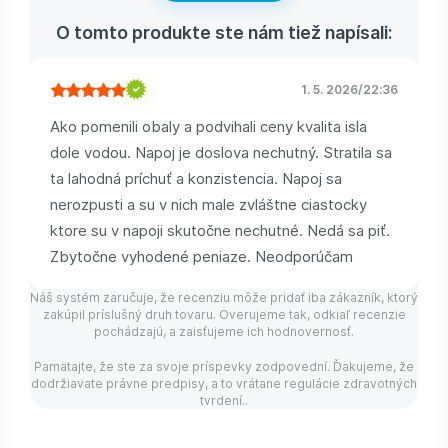
O tomto produkte ste nám tiež napísali:
1. 5. 2026
/
22:36
Ako pomenili obaly a podvihali ceny kvalita isla
dole vodou. Napoj je doslova nechutný. Stratila sa
ta lahodná príchuť a konzistencia. Napoj sa
nerozpusti a su v nich male zvláštne ciastocky
ktore su v napoji skutočne nechutné. Nedá sa piť.
Zbytočne vyhodené peniaze. Neodporúčam
Náš systém zaručuje, že recenziu môže pridať iba zákazník, ktorý
zakúpil príslušný druh tovaru. Overujeme tak, odkiaľ recenzie
pochádzajú, a zaisťujeme ich hodnovernosť.
Pamätajte, že ste za svoje príspevky zodpovední. Ďakujeme, že
dodržiavate právne predpisy, a to vrátane regulácie zdravotných
tvrdení..