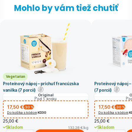
Mohlo by vám tiež chutiť
Vegetarian
Proteínový nápoj – príchuť francúzska
Proteínový nápoj –
vanilka (7 porcií)
(7 porcií)
Original
O
od 1. kroku
od
17,50 €
17,50 €
-30
%
-30
%
Do košíka s kódom
KD30
Do košíka s kódom
K
25,00 €
25,00 €
Skladom
Skladom
132,28 €
/kg