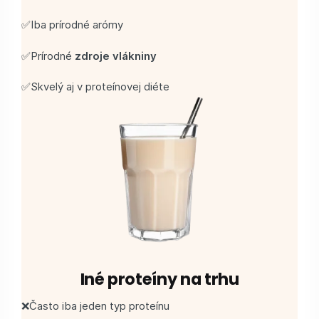
✅Iba prírodné arómy
✅Prírodné
zdroje vlákniny
✅Skvelý aj v proteínovej diéte
Iné proteíny na trhu
❌Často iba jeden typ proteínu