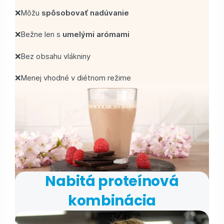
❌Môžu
spôsobovať nadúvanie
❌Bežne len s
umelými arómami
❌Bez obsahu vlákniny
❌Menej vhodné v diétnom režime
Nabitá proteínová
kombinácia