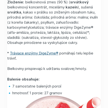
Zloženie:
bielkovinová zmes (90 %) (
srvátkový
bielkovinový koncentrát, micelárny
kazeín
), sušená
s
r
vátka
, kakao v prášku so zníženým obsahom tuku,
prírodná aróma: čokoláda; prírodná aróma: malina; inulín
(z koreňa čakanky), psyllium, zahusťovadlo:
karboxymetylcelulóza; tráviace enzýmy DigeZyme®
(alfa-amiláza, proteáza, laktáza, lipáza, celuláza)*;
sladidlá: (sukralóza, steviol-glykozidy zo stévie).
Obsahuje prirodzene sa vyskytujúce cukry.
*
Tráviace enzýmy DigeZyme®
pomáhajú telu lepšie
tráviť.
Bielkoviny prispievajú k udržaniu svalovej hmoty.
Balenie obsahuje:
7 samostatne balených porcií
hmotnosť 1 porcie: 27 gramov