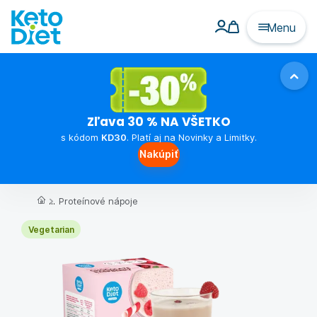
Menu
Zľava 30 % NA VŠETKO
s kódom
KD30
. Platí aj na Novinky a Limitky.
Nakúpiť
...
Proteínové nápoje
Vegetarian