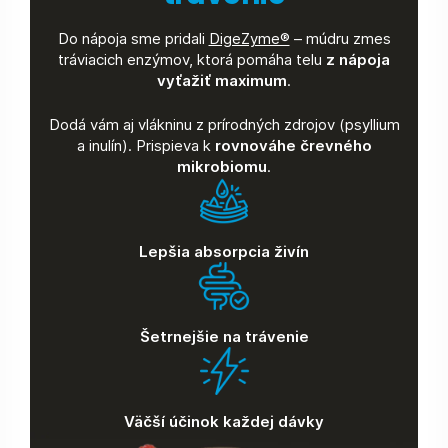
Do nápoja sme pridali
DigeZyme®
– múdru zmes
tráviacich enzýmov, ktorá pomáha telu
z nápoja
vyťažiť maximum
.
Dodá vám aj vlákninu z prírodných zdrojov (psyllium
a inulín). Prispieva k
rovnováhe črevného
mikrobiomu
.
Lepšia absorpcia živín
Šetrnejšie na trávenie
Väčší účinok každej dávky