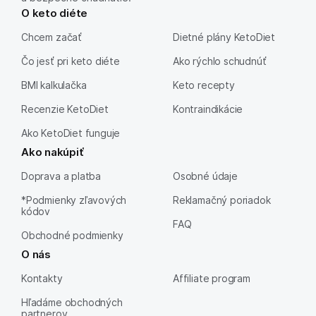
O keto diéte
Chcem začať
Dietné plány KetoDiet
Čo jesť pri keto diéte
Ako rýchlo schudnúť
BMI kalkulačka
Keto recepty
Recenzie KetoDiet
Kontraindikácie
Ako KetoDiet funguje
Ako nakúpiť
Doprava a platba
Osobné údaje
*Podmienky zľavových
Reklamačný poriadok
kódov
FAQ
Obchodné podmienky
O nás
Kontakty
Affiliate program
Hľadáme obchodných
partnerov