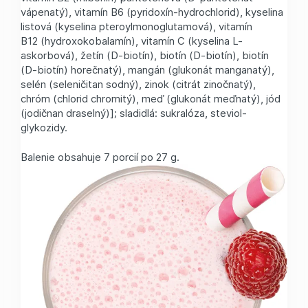
vápenatý), vitamín B6 (pyridoxín-hydrochlorid), kyselina
listová (kyselina pteroylmonoglutamová), vitamín
B12 (hydroxokobalamín), vitamín C (kyselina L-
askorbová), žetín (D-biotín), biotín (D-biotín), biotín
(D-biotín) horečnatý), mangán (glukonát manganatý),
selén (seleničitan sodný), zinok (citrát zinočnatý),
chróm (chlorid chromitý), meď (glukonát meďnatý), jód
(jodičnan draselný)]; sladidlá: sukralóza, steviol-
glykozidy.
Balenie obsahuje 7 porcií po 27 g.