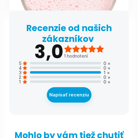
Recenzie od našich
zákazníkov
3,0
1
hodnotení
5
0
×
4
0
×
3
1
×
2
0
×
1
0
×
Napísať recenziu
Mohlo by vám tiež chutiť