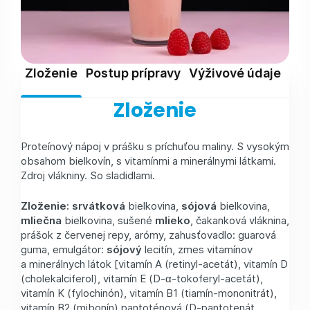
Zloženie
Postup prípravy
Výživové údaje
Skl
Zloženie
Proteínový nápoj v prášku s príchuťou maliny. S vysokým
obsahom bielkovín, s vitamínmi a minerálnymi látkami.
Zdroj vlákniny. So sladidlami.
Zloženie:
srvátková
bielkovina,
sójová
bielkovina,
mliečna
bielkovina, sušené
mlieko
, čakanková vláknina,
prášok z červenej repy, arómy, zahusťovadlo: guarová
guma, emulgátor:
sójový
lecitín, zmes vitamínov
a minerálnych látok [vitamín A (retinyl-acetát), vitamín D
(cholekalciferol), vitamín E (D-α-tokoferyl-acetát),
vitamín K (fylochinón), vitamín B1 (tiamín-mononitrát),
vitamín B2 (mibonín) pantoténová (D-pantotenát