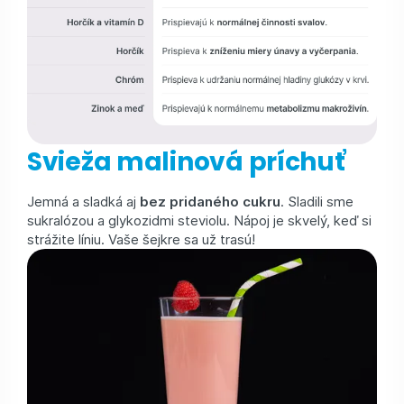
Svieža malinová príchuť
Jemná a sladká aj
bez pridaného cukru
. Sladili sme
sukralózou a glykozidmi steviolu. Nápoj je skvelý, keď si
strážite líniu. Vaše šejkre sa už trasú!