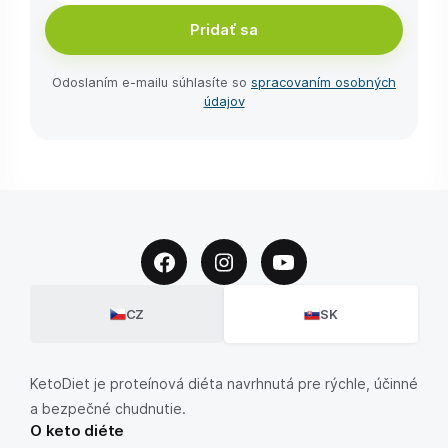
Pridať sa
Odoslaním e-⁠mailu súhlasíte so
spracovaním osobných
údajov
CZ
SK
KetoDiet je proteínová diéta navrhnutá pre rýchle, účinné
a bezpečné chudnutie.
O keto diéte