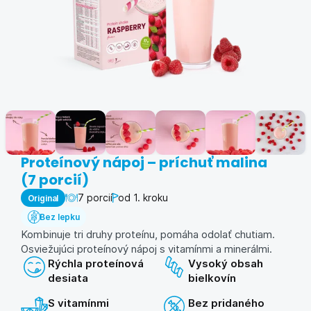
Proteínový nápoj – príchuť malina
(7 porcií)
7 porcií
od 1. kroku
Original
Bez lepku
Kombinuje tri druhy proteínu, pomáha odolať chutiam.
Osviežujúci proteínový nápoj s vitamínmi a minerálmi.
Rýchla proteínová
Vysoký obsah
desiata
bielkovín
S vitamínmi
Bez pridaného