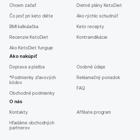
Chcem začať
Dietné plány KetoDiet
Čo jesť pri keto diéte
Ako rýchlo schudnúť
BMI kalkulačka
Keto recepty
Recenzie KetoDiet
Kontraindikácie
Ako KetoDiet funguje
Ako nakúpiť
Doprava a platba
Osobné údaje
*Podmienky zľavových
Reklamačný poriadok
kódov
FAQ
Obchodné podmienky
O nás
Kontakty
Affiliate program
Hľadáme obchodných
partnerov