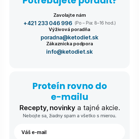
Potrebujete poradiť?
Zavolajte nám
+421 233 046 996
(Po – Pia: 8–16 hod.)
Výživová poradňa
poradna@ketodiet.sk
Zákaznícka podpora
info@ketodiet.sk
Proteín rovno do
e-⁠mailu
Recepty, novinky
a tajné akcie.
Nebojte sa, žiadny spam a všetko s mierou.