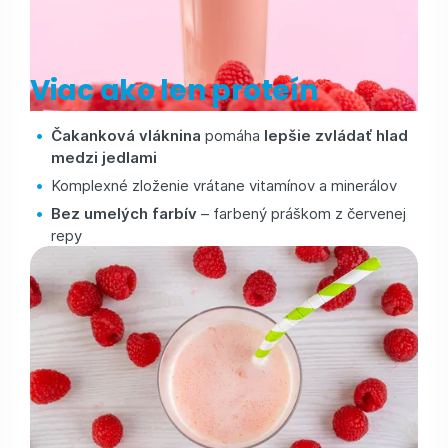
Viac ako len proteín
Čakanková vláknina
pomáha
lepšie zvládať hlad
medzi jedlami
Komplexné zloženie vrátane vitamínov a minerálov
Bez umelých farbív
– farbený práškom z červenej
repy