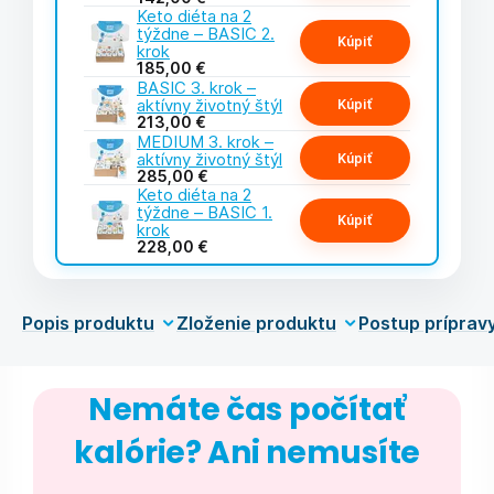
Keto diéta na 2
týždne – BASIC 2.
Kúpiť
krok
185,00 €
BASIC 3. krok –
aktívny životný štýl
Kúpiť
213,00 €
MEDIUM 3. krok –
aktívny životný štýl
Kúpiť
285,00 €
Keto diéta na 2
týždne – BASIC 1.
Kúpiť
krok
228,00 €
Popis produktu
Zloženie produktu
Postup príprav
Nemáte čas počítať
kalórie? Ani nemusíte