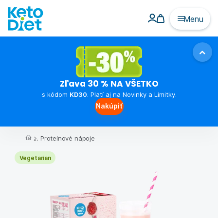
Menu
Zľava 30 % NA VŠETKO
s kódom
KD30
. Platí aj na Novinky a Limitky.
Nakúpiť
...
Proteínové nápoje
Vegetarian