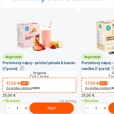
Vegetarian
Vegetarian
Proteínový nápoj – príchuť jahoda & banán
Proteínový nápoj –
(7 porcií)
vanilka (7 porcií)
Original
O
od 1. kroku
od
17,50 €
17,50 €
-30
%
-30
%
Do košíka s kódom
KD30
Do košíka s kódom
K
25,00 €
25,00 €
Skladom
Skladom
132,28 €
/kg
Kúpiť