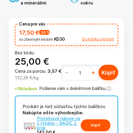
a minerálmi
cukru
Cena pre vás
17,50 €
-30
%
KD30
Do košíka s kódom
so zľavovým kódom
Bez kódu:
25,00 €
Cena za porciu
:
3,57 €
Kúpiť
132,28 €
/kg
Skladom
Pošleme vám v diskrétnom balíčku.
Produkt je tiež súčasťou týchto balíčkov.
Nakúpte ešte výhodnejšie.
Proteínové nápoje na
2 týždne – BASIC 2.
Kúpiť
krok
142,00 €