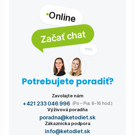
Online
Začať chat
Potrebujete poradiť?
Zavolajte nám
+421 233 046 996
(Po – Pia: 8–16 hod.)
Výživová poradňa
poradna@ketodiet.sk
Zákaznícka podpora
info@ketodiet.sk