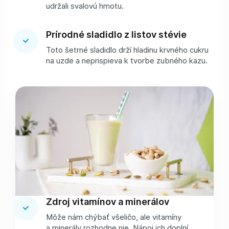
udržali svalovú hmotu.
Prírodné sladidlo z listov stévie
Toto šetrné sladidlo drží hladinu krvného cukru
na uzde a neprispieva k tvorbe zubného kazu.
Zdroj vitamínov a minerálov
Môže nám chýbať všeličo, ale vitamíny
a minerály rozhodne nie. Nápoj ich doplní.