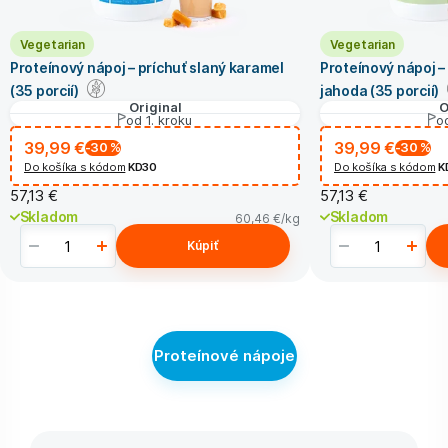
Vegetarian
Vegetarian
Proteínový nápoj – príchuť slaný karamel
Proteínový nápoj –
(35 porcií)
jahoda (35 porcií)
Original
O
od 1. kroku
od
39,99 €
39,99 €
-30
%
-30
%
Do košíka s kódom
KD30
Do košíka s kódom
K
57,13 €
57,13 €
Skladom
Skladom
60,46 €
/kg
Kúpiť
Proteínové nápoje