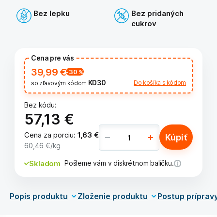
Bez lepku
Bez pridaných
cukrov
Cena pre vás
39,99 €
-30
%
KD30
Do košíka s kódom
so zľavovým kódom
Bez kódu:
57,13 €
Cena za porciu
:
1,63 €
Kúpiť
60,46 €
/kg
Skladom
Pošleme vám v diskrétnom balíčku.
Popis produktu
Zloženie produktu
Postup príprav