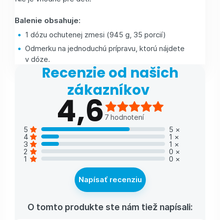
Balenie obsahuje:
1 dózu ochutenej zmesi (945 g, 35 porcií)
Odmerku na jednoduchú prípravu, ktorú nájdete
v dóze.
Recenzie od našich
zákazníkov
4,6
7
hodnotení
5
5
×
4
1
×
3
1
×
2
0
×
1
0
×
Napísať recenziu
O tomto produkte ste nám tiež napísali: