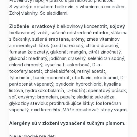
S vysokým obsahom bielkovín, s vitamínmi a minerálmi.
Zdroj vlákniny. So sladidlami.
Zloženie:
srvátkový
bielkovinový koncentrát,
sójový
bielkovinový izolát, sušené odstredené
mlieko
, vláknina
z čakanky, sušená
smotana
, arómy, zmes vitamínov
a minerálnych látok (oxid horečnatý, chlorid draselný,
fumaran železnatý, glukonát mangán, citrát zinočnatý,
glukonát meďnatý, jodičnan draselný, seleničitan sodný,
chlorid chromitý, kyselina L-askorbová, D-α-
tokoferylacetát, cholekalciferol, retinyl acetát,
fylochinón, tiamín mononitrát, riboflavín, nikotínamid, D-
pantotenát vápenatý, pyridoxín hydrochlorid, kyselina
listová, hydroxokobalamín, D-biotín); špenátový prášok,
soľ, enzýmy: bromelaín, papaín; sladidlá: sukralóza,
glykozidy steviolu; protihrudkujúce látky: fosforečnan
vápenatý, oxid kremičitý. Môže obsahovať: stopy
vajec
.
Alergény sú v zložení vyznačené tučným písmom.
Nie je vhodné pre deti.