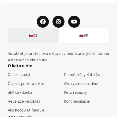
CZ
SK
KetoDiet je proteínová diéta navrhnutá pre rýchle, účinné
a bezpečné chudnutie.
O keto diéte
Chcem začať
Dietné plány KetoDiet
Čo jesť pri keto diéte
Ako rýchlo schudnúť
BMI kalkulačka
Keto recepty
Recenzie KetoDiet
Kontraindikácie
Ako KetoDiet funguje
Ako nakúpiť