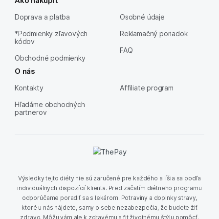
Doprava a platba
Osobné údaje
*Podmienky zľavových
Reklamačný poriadok
kódov
FAQ
Obchodné podmienky
O nás
Kontakty
Affiliate program
Hľadáme obchodných
partnerov
Výsledky tejto diéty nie sú zaručené pre každého a líšia sa podľa
individuálnych dispozícií klienta. Pred začatím diétneho programu
odporúčame poradiť sa s lekárom. Potraviny a doplnky stravy,
ktoré u nás nájdete, samy o sebe nezabezpečia, že budete žiť
zdravo. Môžu vám ale k zdravému a fit životnému štýlu pomôcť.