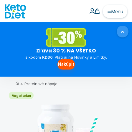
Menu
Zľava 30 % NA VŠETKO
s kódom
KD30
. Platí aj na Novinky a Limitky.
Nakúpiť
...
Proteínové nápoje
Vegetarian