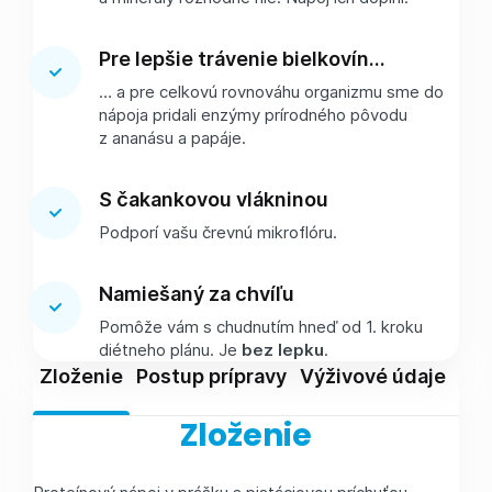
Pre lepšie trávenie bielkovín...
… a pre celkovú rovnováhu organizmu sme do
nápoja pridali enzýmy prírodného pôvodu
z ananásu a papáje.
S čakankovou vlákninou
Podporí vašu črevnú mikroflóru.
Namiešaný za chvíľu
Pomôže vám s chudnutím hneď od 1. kroku
diétneho plánu. Je
bez lepku
.
Zloženie
Postup prípravy
Výživové údaje
Skl
Zloženie
Proteínový nápoj v prášku s pistáciovou príchuťou.