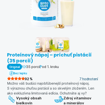
Proteínový nápoj – príchuť pistácií
(35 porcií)
35 porcií
od 1. kroku
Original
Bez lepku
92
%
7
hodnotení
Možno váš budúci najobľúbenejší proteínový nápoj.
S výraznou chuťou pistácií a so skvelým zložením. Len
ako exkluzívna limitovaná edícia. Ochutnáte aj vy?
Vysoký obsah
Zdroj vitamínov
bielkovín
a minerálov