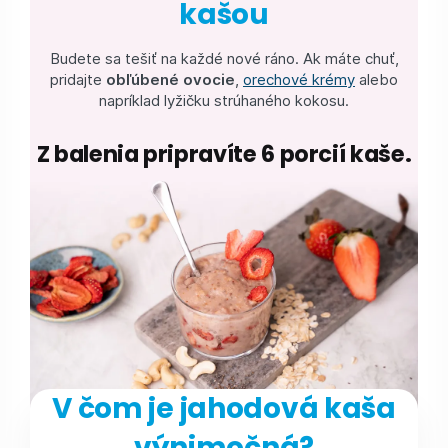
kašou
Budete sa tešiť na každé nové ráno. Ak máte chuť,
pridajte
obľúbené ovocie
,
orechové krémy
alebo
napríklad lyžičku strúhaného kokosu.
Z balenia pripravíte 6 porcií kaše.
V čom je jahodová kaša
výnimočná?