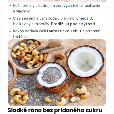
Kešu orechy sú zdrojom
zdravých tukov
, bielkovín
a vlákniny.
Chia semienka vám dodajú vlákninu,
omega 3
,
bielkoviny a minerály.
Predlžujú pocit sýtosti.
Kokos dodáva kaši
fantastickou chuť
a príjemnú
textúru.
Sladké ráno bez pridaného cukru