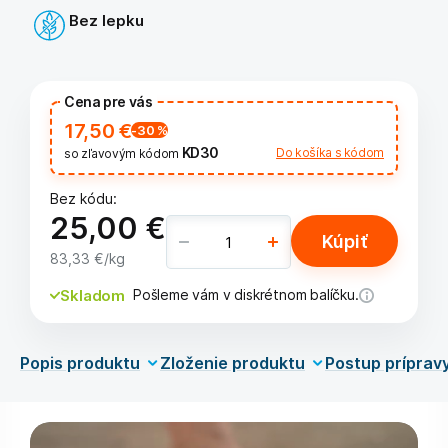
Bez lepku
Cena pre vás
17,50 €
-30
%
KD30
Do košíka s kódom
so zľavovým kódom
Bez kódu:
25,00 €
Kúpiť
83,33 €
/kg
Skladom
Pošleme vám v diskrétnom balíčku.
Popis produktu
Zloženie produktu
Postup príprav