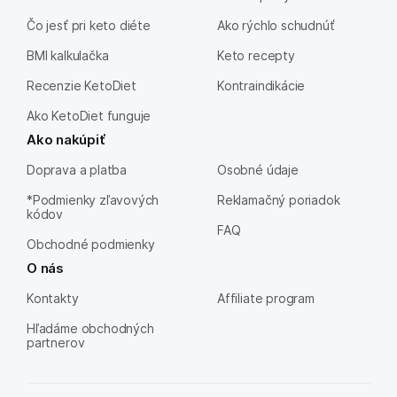
Čo jesť pri keto diéte
Ako rýchlo schudnúť
BMI kalkulačka
Keto recepty
Recenzie KetoDiet
Kontraindikácie
Ako KetoDiet funguje
Ako nakúpiť
Doprava a platba
Osobné údaje
*Podmienky zľavových
Reklamačný poriadok
kódov
FAQ
Obchodné podmienky
O nás
Kontakty
Affiliate program
Hľadáme obchodných
partnerov