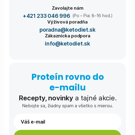
Zavolajte nám
+421 233 046 996
(Po – Pia: 8–16 hod.)
Výživová poradňa
poradna@ketodiet.sk
Zákaznícka podpora
info@ketodiet.sk
Proteín rovno do
e-⁠mailu
Recepty, novinky
a tajné akcie.
Nebojte sa, žiadny spam a všetko s mierou.