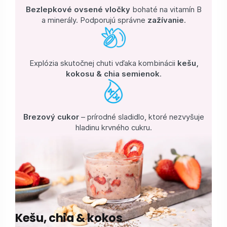
Bezlepkové ovsené vločky
bohaté na vitamín B
a minerály. Podporujú správne
zažívanie
.
Explózia skutočnej chuti vďaka kombinácii
kešu,
kokosu
& chia semienok
.
Brezový cukor
– prírodné sladidlo, ktoré nezvyšuje
hladinu krvného cukru.
Kešu, chia & kokos