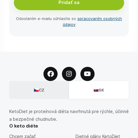
Pridať sa
Odoslaním e-⁠mailu súhlasíte so
spracovaním osobných
údajov
CZ
SK
KetoDiet je proteínová diéta navrhnutá pre rýchle, účinné
a bezpečné chudnutie.
O keto diéte
Chcem začať
Dietné plány KetoDiet