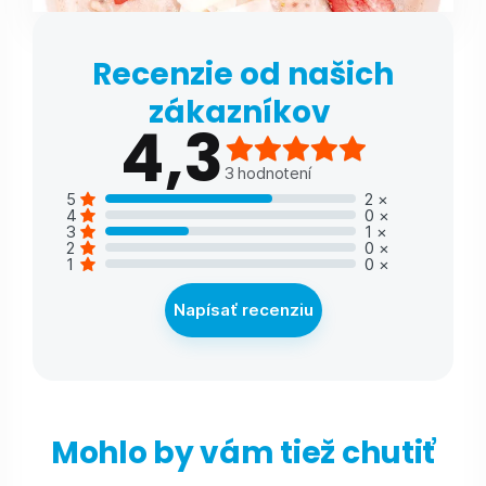
Recenzie od našich
zákazníkov
4,3
3
hodnotení
5
2
×
4
0
×
3
1
×
2
0
×
1
0
×
Napísať recenziu
Mohlo by vám tiež chutiť