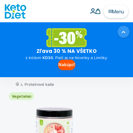
Menu
Zľava 30 % NA VŠETKO
s kódom
KD30
. Platí aj na Novinky a Limitky.
Nakúpiť
...
Proteínové kaše
Vegetarian