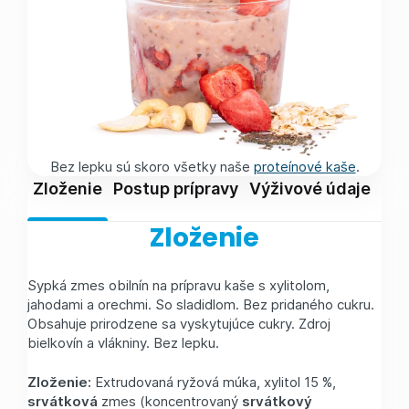
Bez lepku sú skoro všetky naše
proteínové kaše
.
Zloženie
Postup prípravy
Výživové údaje
Skl
Zloženie
Sypká zmes obilnín na prípravu kaše s xylitolom,
jahodami a orechmi. So sladidlom. Bez pridaného cukru.
Obsahuje prirodzene sa vyskytujúce cukry. Zdroj
bielkovín a vlákniny. Bez lepku.
Zloženie:
Extrudovaná ryžová múka, xylitol 15 %,
srvátková
zmes (koncentrovaný
srvátkový