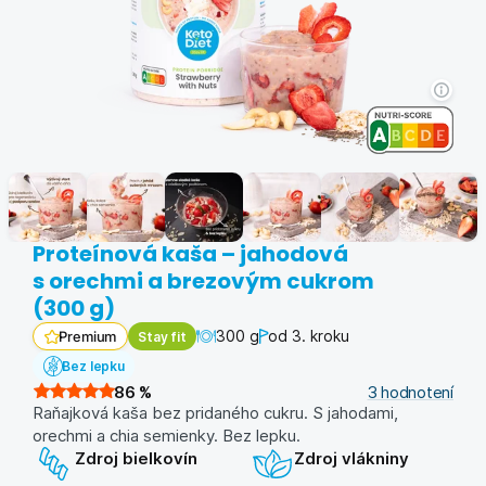
Proteínová kaša – jahodová
s orechmi a brezovým cukrom
(300 g)
300 g
od 3. kroku
Stay fit
Premium
Bez lepku
86
%
3
hodnotení
Raňajková kaša bez pridaného cukru. S jahodami,
orechmi a chia semienky. Bez lepku.
Zdroj bielkovín
Zdroj vlákniny