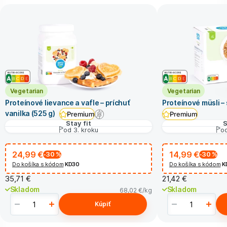
Vegetarian
Vegetarian
Proteínové lievance a vafle – príchuť
Proteínové müsli –
vanilka (525 g)
Premium
Premium
Stay fit
S
od 3. kroku
od
24,99 €
14,99 €
-30
%
-30
%
Do košíka s kódom
KD30
Do košíka s kódom
K
35,71 €
21,42 €
Skladom
Skladom
68,02 €
/kg
Kúpiť