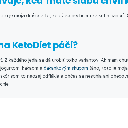
ivuje, keď máte slabú chvíľ
iou je
moja dcéra
a to, že už sa nechcem za seba hanbiť.
na KetoDiet páči?
. Z každého jedla sa dá urobiť toľko variantov. Ak mám chu
jogurtom, kakaom a
čakankovým sirupom
(áno, toto je moja
skôr som to naozaj odflákla a občas sa nestihla ani obedova
chle.