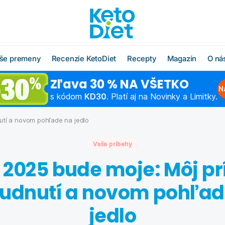
še premeny
Recenzie KetoDiet
Recepty
Magazín
O ná
Zľava 30 % NA VŠETKO
O radoch KetoDiet
Všetky recepty
O značke KetoDi
Blog
N
s kódom
KD30
. Platí aj na Novinky a Limitky.
Čo jesť po diéte
Keto recepty (od 1. kroku
Náš tím
Ako rýchlo schu
diéty)
utí a novom pohľade na jedlo
Časté otázky
Výživová poradň
Chudnutie do pl
Low carb recepty (od 3.
kroku diéty)
Vaše príbehy
Schudnite s odborníkom
Hľadáme obcho
Ako začať šport
partnerov
 2025 bude moje: Môj p
Vzorové jedálničky
Chudnutie po pä
Affiliate progra
Klub Moja KetoDiet
hudnutí a novom pohľad
Kontakty
jedlo