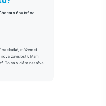
ku?
Chcem s ňou ísť na
ť na sladké, môžem si
 nová závislosť). Mám
ť. To sa v diéte nestáva,