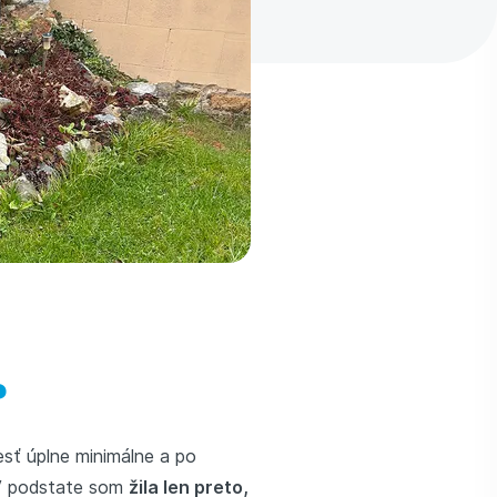
?
esť úplne minimálne a po
. V podstate som
žila len preto,