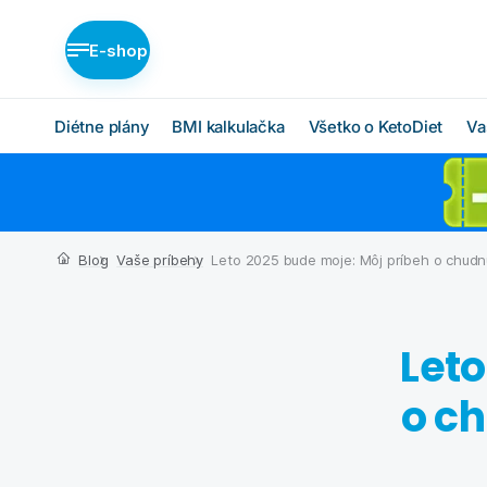
E-shop
Diétne plány
BMI kalkulačka
Všetko o KetoDiet
Va
Diétne plány KetoDiet
Ako KetoDiet funguje
O proteínovej diéte
Nízka nadváha (BASIC)
Blog
Vaše príbehy
Leto 2025 bude moje: Môj príbeh o chudn
Ketóza
Stredná nadváha
(MEDIUM)
Chcem začať
Vysoká nadváha
Leto
BMI kalkulačka
(INTENSE)
Čo budem jesť
o c
Ktorý plán je pre mňa?