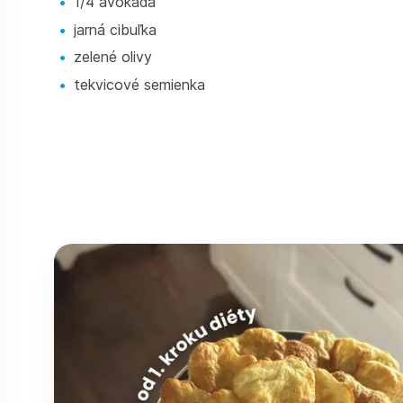
1/4 avokáda
jarná cibuľka
zelené olivy
tekvicové semienka