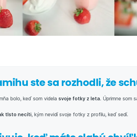
mihu ste sa rozhodli, že sc
mňa bolo, keď som videla
svoje fotky z leta
. Úprimne som sa
ak tlsto necíti
, kým nevidí svoje fotky z profilu, keď sedí.