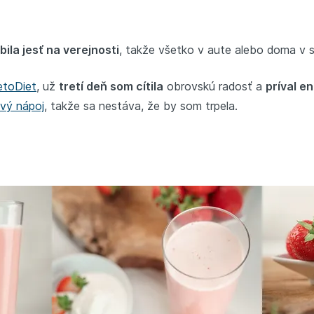
bila jesť na verejnosti
, takže všetko v aute alebo doma v s
etoDiet
, už
tretí deň som cítila
obrovskú radosť a
príval e
ový nápoj
, takže sa nestáva, že by som trpela.