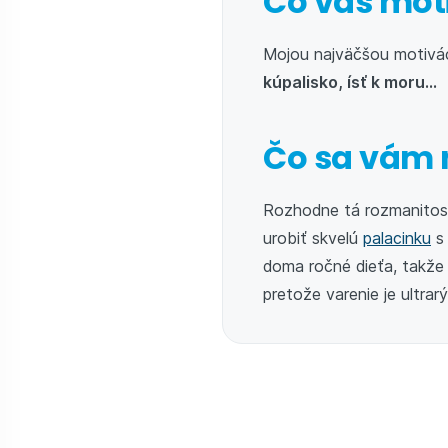
Čo vás mot
Mojou najväčšou motivác
kúpalisko, ísť k moru...
Čo sa vám 
Rozhodne tá rozmanitosť
urobiť skvelú
palacinku
s 
doma ročné dieťa, takže 
pretože varenie je ultrarý