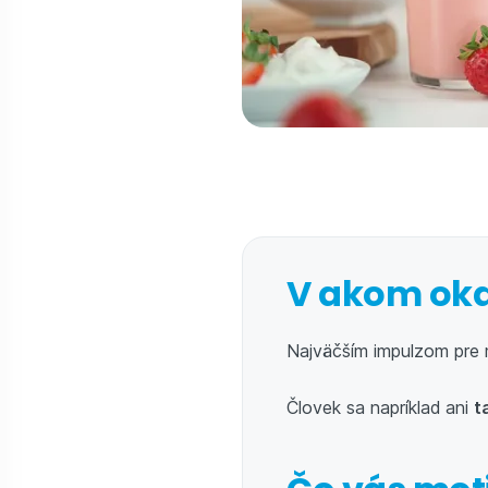
V akom oka
Najväčším impulzom pre 
Človek sa napríklad ani
t