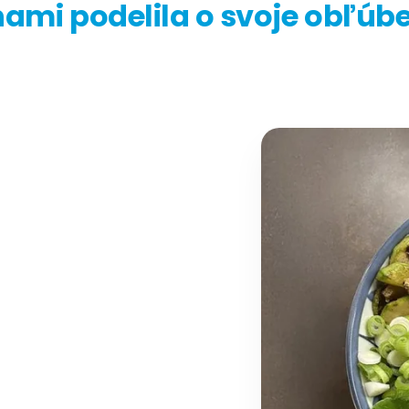
 nami podelila o svoje obľúb