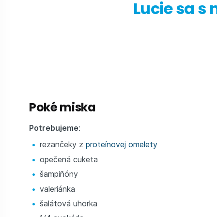
Lucie sa s
Poké miska
Potrebujeme
:
rezančeky z
proteínovej omelety
opečená cuketa
šampiňóny
valeriánka
šalátová uhorka