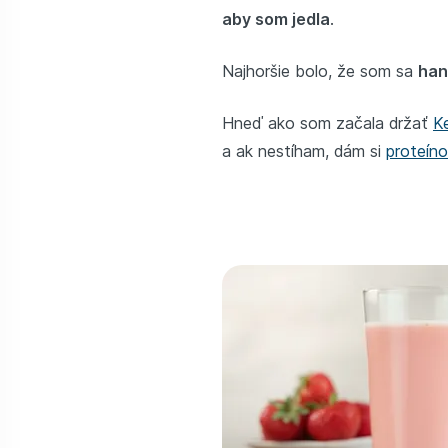
aby som jedla
.
Najhoršie bolo, že som sa
han
Hneď ako som začala držať
K
a ak nestíham, dám si
proteín