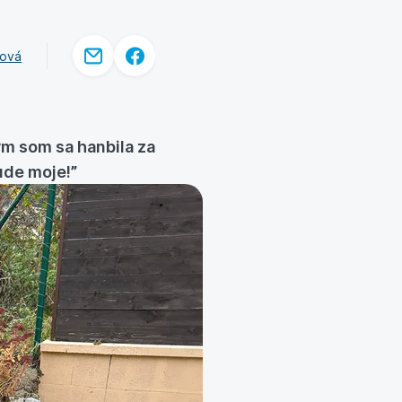
zová
ým som sa hanbila za
bude moje!”