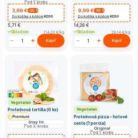
od 1. kroku
3,99 €
9,99 €
-30
%
-30
%
Do košíka s kódom
KD30
Do košíka s kódom
KD30
5,71 €
14,28 €
Skladom
Skladom
114,20 €
/kg
29,14 €
/kg
Kúpiť
Kúpiť
Vegetarian
Vegetarian
Proteínová tortilla (6 ks)
Proteínová pizza – hotové
Premium
Stay fit
cesto (1 porcia)
od 3. kroku
Original
od 1. kroku