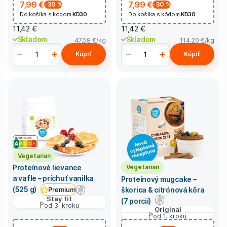
7,99 €
7,99 €
-30
%
-30
%
Do košíka s kódom
KD30
Do košíka s kódom
KD30
11,42 €
11,42 €
Skladom
Skladom
47,58 €
/kg
114,20 €
/kg
Kúpiť
Kúpiť
Vegetarian
Vegetarian
Proteínové lievance
a vafle – príchuť vanilka
Proteínový mugcake –
(525 g)
škorica & citrónová kôra
Premium
Stay fit
(7 porcií)
od 3. kroku
Original
od 1. kroku