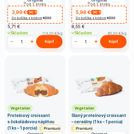
od 1. kroku
od 1. kroku
3,99 €
5,98 €
-30
%
-30
%
Do košíka s kódom
KD30
Do košíka s kódom
KD30
5,71 €
8,55 €
Skladom
Skladom
114,20 €
/kg
85,50 €
/kg
Kúpiť
Kúpiť
Vegetarian
Vegetarian
Proteínový croissant
Slaný proteínový croissant
s čokoládovou náplňou
– cereálny (1 ks – 1 porcia)
(1 ks – 1 porcia)
Premium
Premium
Original
Original