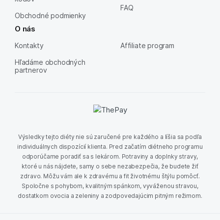
FAQ
Obchodné podmienky
O nás
Kontakty
Affiliate program
Hľadáme obchodných
partnerov
Výsledky tejto diéty nie sú zaručené pre každého a líšia sa podľa
individuálnych dispozícií klienta. Pred začatím diétneho programu
odporúčame poradiť sa s lekárom. Potraviny a doplnky stravy,
ktoré u nás nájdete, samy o sebe nezabezpečia, že budete žiť
zdravo. Môžu vám ale k zdravému a fit životnému štýlu pomôcť.
Spoločne s pohybom, kvalitným spánkom, vyváženou stravou,
dostatkom ovocia a zeleniny a zodpovedajúcim pitným režimom.