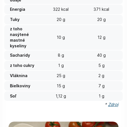
Energia
322 kcal
371 kcal
Tuky
20 g
20 g
z toho
nasýtené
10 g
12 g
mastné
kyseliny
Sacharidy
8 g
40 g
z toho cukry
1 g
5 g
Vláknina
25 g
2 g
Bielkoviny
15 g
7 g
Soľ
1,12 g
1 g
*
Zdroj