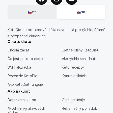
CZ
SK
KetoDiet je proteínová diéta navrhnutá pre rýchle, účinné
a bezpečné chudnutie.
O keto diéte
Chcem začať
Dietné plány KetoDiet
Čo jesť pri keto diéte
Ako rýchlo schudnúť
BMI kalkulačka
Keto recepty
Recenzie KetoDiet
Kontraindikácie
Ako KetoDiet funguje
Ako nakúpiť
Doprava a platba
Osobné údaje
*Podmienky zľavových
Reklamačný poriadok
kódov