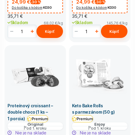
24,99 €
24,99 €
-30
%
-30
%
Do košíka s kódom
KD30
Do košíka s kódom
KD30
35,71 €
35,71 €
Skladom
Skladom
68,02 €
/kg
145,76 €
/kg
Kúpiť
Kúpiť
Proteínový croissant –
Keto Bake Rolls
double choco (1 ks –
s parmezánom (50 g)
1 porcia)
Premium
Premium
Original
Enjoy
od 1. kroku
od 1. kroku
Nie je na sklade
Nie je na sklade