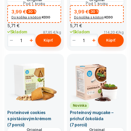
od 1. kroku
od 1. kroku
3,99 €
3,99 €
-30
%
-30
%
Do košíka s kódom
KD30
Do košíka s kódom
KD30
5,71 €
5,71 €
Skladom
Skladom
87,85 €
/kg
114,20 €
/kg
Kúpiť
Kúpiť
Novinka
Proteínové cookies
Proteínový mugcake –
s pistáciovým krémom
príchuť čokoláda
(7 porcií)
(7 porcií)
Original
Original