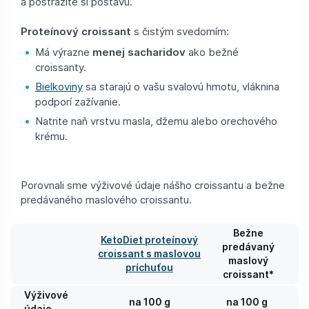
a postrážite si postavu.
Proteínový croissant
s čistým svedomím:
Má výrazne
menej sacharidov
ako bežné
croissanty.
Bielkoviny
sa starajú o vašu svalovú hmotu, vláknina
podporí zažívanie.
Natrite naň vrstvu masla, džemu alebo orechového
krému.
Porovnali sme výživové údaje nášho croissantu a bežne
predávaného maslového croissantu.
Bežne
KetoDiet proteínový
predávaný
croissant s maslovou
maslový
príchuťou
croissant*
Výživové
na 100 g
na 100 g
údaje