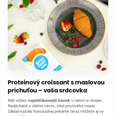
Proteínový croissant s maslovou
príchuťou – vaša srdcovka
Náš vôbec
najobľúbenejší kúsok
v celom e-shope.
Nadýchané a vláčne cesto, chuť poctivého masla.
Základ každej francúzskej pekárne teraz môžete aj vy