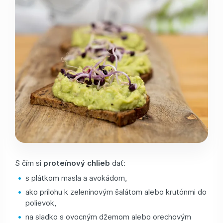
S čím si
proteínový chlieb
dať:
s plátkom masla a avokádom,
ako prílohu k zeleninovým šalátom alebo krutónmi do
polievok,
na sladko s ovocným džemom alebo orechovým