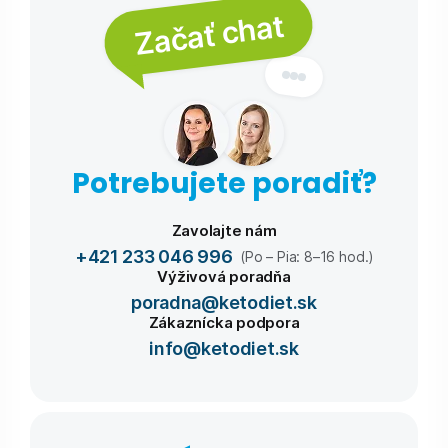
Začať chat
Potrebujete poradiť?
Zavolajte nám
+421 233 046 996
(Po – Pia: 8–16 hod.)
Výživová poradňa
poradna@ketodiet.sk
Zákaznícka podpora
info@ketodiet.sk