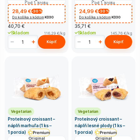
od 1. kroku
od 1. kroku
28,49 €
24,99 €
-30
%
-30
%
Do košíka s kódom
KD30
Do košíka s kódom
KD30
40,70 €
35,71 €
Skladom
Skladom
116,29 €
/kg
145,76 €
/kg
Kúpiť
Kúpiť
Vegetarian
Vegetarian
Proteínový croissant –
Proteínový croissant –
náplň marhuľa (1 ks –
náplň lesné plody (1 ks –
1 porcia)
1 porcia)
Premium
Premium
Original
Original