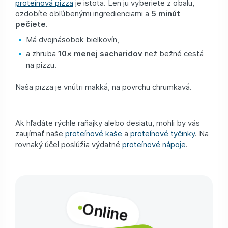
proteínová pizza
je istota. Len ju vyberiete z obalu,
ozdobíte obľúbenými ingredienciami a
5 minút
pečiete
.
Má dvojnásobok bielkovín,
a zhruba
10× menej sacharidov
než bežné cestá
na pizzu.
Naša pizza je vnútri mäkká, na povrchu chrumkavá.
Ak hľadáte rýchle raňajky alebo desiatu, mohli by vás
zaujímať naše
proteínové kaše
a
proteínové tyčinky
. Na
rovnaký účel poslúžia výdatné
proteínové nápoje
.
Online