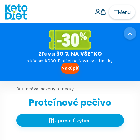
Menu
Zľava 30 % NA VŠETKO
s kódom
KD30
. Platí aj na Novinky a Limitky.
Nakúpiť
...
Pečivo, dezerty a snacky
Proteínové pečivo
Upresniť výber