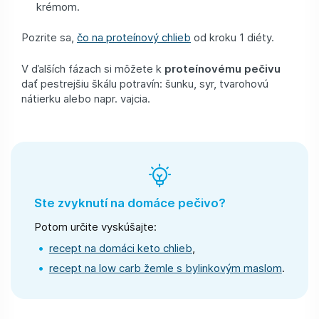
krémom.
Pozrite sa,
čo na proteínový chlieb
od kroku 1 diéty.
V ďalších fázach si môžete k
proteínovému pečivu
dať pestrejšiu škálu potravín: šunku, syr, tvarohovú
nátierku alebo napr. vajcia.
Ste zvyknutí na domáce pečivo?
Potom určite vyskúšajte:
recept na domáci keto chlieb
,
recept na low carb žemle s bylinkovým maslom
.