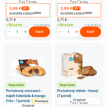
od 1. kroku
od 1. kroku
3,99 €
3,99 €
-30
%
-30
%
Do košíka s kódom
KD30
Do košíka s kódom
KD30
5,71 €
5,71 €
Skladom
Skladom
114,20 €
/kg
114,20 €
/kg
Kúpiť
Kúpiť
Vegetarian
Vegetarian
Proteínový croissant –
Proteínový chlieb – tmavý
náplň čokoláda & mango
(7 porcií)
Original
(1 ks – 1 porcia)
Premium
od 1. kroku
Original