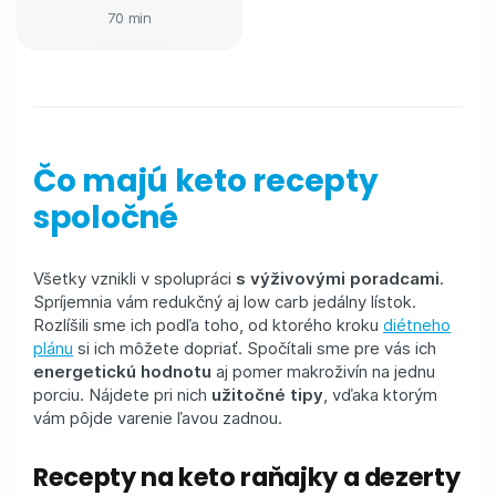
70 min
Čo majú keto recepty
spoločné
Všetky vznikli v spolupráci
s výživovými poradcami
.
Spríjemnia vám redukčný aj low carb jedálny lístok.
Rozlíšili sme ich podľa toho, od ktorého kroku
diétneho
plánu
si ich môžete dopriať. Spočítali sme pre vás ich
energetickú hodnotu
aj pomer makroživín na jednu
porciu. Nájdete pri nich
užitočné tipy
, vďaka ktorým
vám pôjde varenie ľavou zadnou.
Recepty na keto raňajky a dezerty