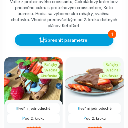
Vafle z proteínového croissantu, Čokoládový krém bez
pridaného cukru s proteínovým croissantom, Keto
tiramisu. Hodia sa výborne ako raňajky, svačina,
chuťovka. Vhodné predovšetkým od 2. kroku diétnych
plánov KetoDiet.
1
Spresniť parametre
Raňajky
Raňajky
Svačina
Svačina
Chuťovka
Chuťovka
veľmi jednoduché
veľmi jednoduché
od 2. kroku
od 2. kroku