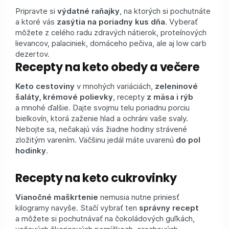
Pripravte si
výdatné raňajky
, na ktorých si pochutnáte
a ktoré vás
zasýtia na poriadny kus dňa
. Vyberať
môžete z celého radu zdravých nátierok, proteínových
lievancov, palaciniek, domáceho pečiva, ale aj low carb
dezertov.
Recepty na keto obedy a večere
Keto cestoviny
v mnohých variáciách,
zeleninové
šaláty, krémové polievky
, recepty
z mäsa i rýb
a mnohé ďalšie. Dajte svojmu telu poriadnu porciu
bielkovín, ktorá zaženie hlad a ochráni vaše svaly.
Nebojte sa, nečakajú vás žiadne hodiny strávené
zložitým varením. Väčšinu jedál máte uvarenú
do pol
hodinky
.
Recepty na keto cukrovinky
Vianočné maškrtenie
nemusia nutne priniesť
kilogramy navyše. Stačí vybrať ten
správny recept
a môžete si pochutnávať na čokoládových guľkách,