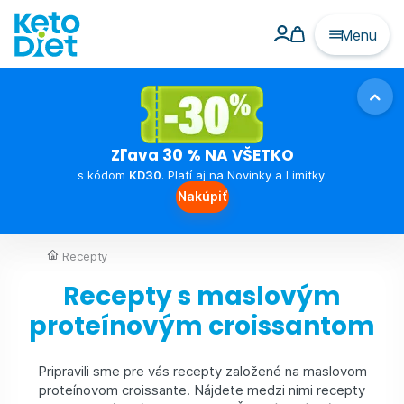
Menu
Zľava 30 % NA VŠETKO
s kódom
KD30
. Platí aj na Novinky a Limitky.
Nakúpiť
Recepty
Recepty s maslovým
proteínovým croissantom
Pripravili sme pre vás recepty založené na maslovom
proteínovom croissante. Nájdete medzi nimi recepty