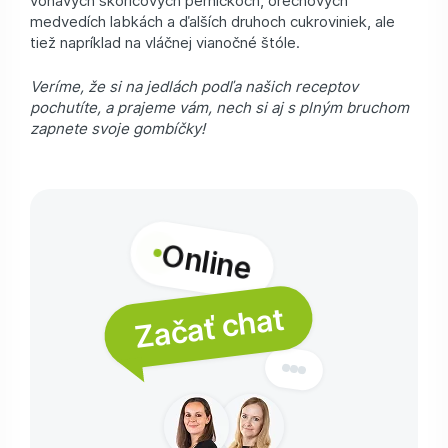
voňavých škoricových perníčkoch, orechových
medvedích labkách a ďalších druhoch cukroviniek, ale
tiež napríklad na vláčnej vianočné štóle.
Veríme, že si na jedlách podľa našich receptov
pochutíte, a prajeme vám, nech si aj s plným bruchom
zapnete svoje gombíčky!
Online
Začať chat