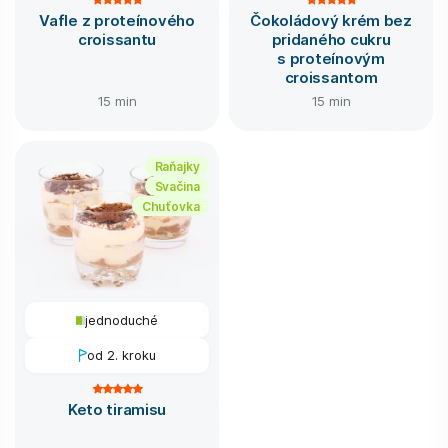
Vafle z proteínového
Čokoládový krém bez
croissantu
pridaného cukru
s proteínovým
croissantom
15 min
15 min
Raňajky
Svačina
Chuťovka
jednoduché
od 2. kroku
Keto tiramisu