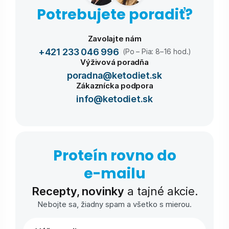
Potrebujete poradiť?
Zavolajte nám
+421 233 046 996
(Po – Pia: 8–16 hod.)
Výživová poradňa
poradna@ketodiet.sk
Zákaznícka podpora
info@ketodiet.sk
Proteín rovno do
e-⁠mailu
Recepty, novinky
a tajné akcie.
Nebojte sa, žiadny spam a všetko s mierou.