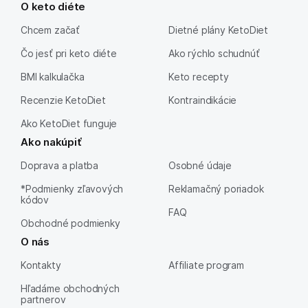
O keto diéte
Chcem začať
Dietné plány KetoDiet
Čo jesť pri keto diéte
Ako rýchlo schudnúť
BMI kalkulačka
Keto recepty
Recenzie KetoDiet
Kontraindikácie
Ako KetoDiet funguje
Ako nakúpiť
Doprava a platba
Osobné údaje
*Podmienky zľavových
Reklamačný poriadok
kódov
FAQ
Obchodné podmienky
O nás
Kontakty
Affiliate program
Hľadáme obchodných
partnerov