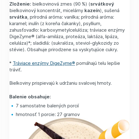
Zloženie:
bielkovinová zmes (90 %) (
srvátkový
bielkovinový koncentrát, micelárny
kazeín
), sušená
s
r
vátka
, prírodná aróma: vanilka; prírodná aróma:
karamel; inulín (z koreňa čakanky), psyllium,
zahusťovadlo: karboxymetylcelulóza; tráviace enzýmy
DigeZyme® (alfa-amiláza, proteáza, laktáza, lipáza,
celuláza)*; sladidlá: (sukralóza, steviol-glykozidy zo
stévie). Obsahuje prirodzene sa vyskytujúce cukry.
*
Tráviace enzýmy DigeZyme®
pomáhajú telu lepšie
tráviť.
Bielkoviny prispievajú k udržaniu svalovej hmoty.
Balenie obsahuje:
7 samostatne balených porcií
hmotnosť 1 porcie: 27 gramov