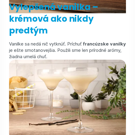
Vylepšená vanilka –
krémová ako nikdy
predtým
Vanilke sa nedá nič vytknúť. Príchuť
francúzske vanilky
je ešte smotanovejšia. Použili sme len prírodné arómy,
žiadna umelá chuť.