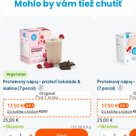
Mohlo by vám tiež chutiť
Vegetarian
Proteínový nápoj – príchuť čokoláda &
Proteínový nápoj –
malina (7 porcií)
(7 porcií)
Original
O
od 1. kroku
od
17,50 €
17,50 €
-30
%
-30
%
Do košíka s kódom
KD30
Do košíka s kódom
K
25,00 €
25,00 €
Skladom
Skladom
132,28 €
/kg
Kúpiť