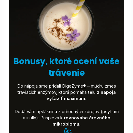
Bonusy, ktoré ocení vaše
trávenie
Do nápoja sme pridali
DigeZyme®
– múdru zmes
tráviacich enzýmov, ktorá pomáha telu
z nápoja
vyťažiť maximum
.
Dodá vám aj vlákninu z prírodných zdrojov (psyllium
a inulín). Prispieva k
rovnováhe črevného
mikrobiomu
.