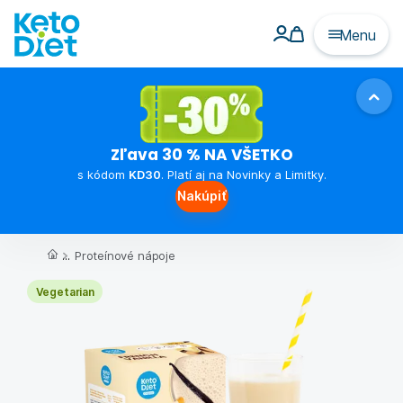
Menu
Zľava 30 % NA VŠETKO
s kódom
KD30
. Platí aj na Novinky a Limitky.
Nakúpiť
...
Proteínové nápoje
Vegetarian