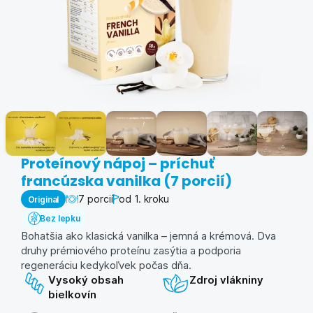
Proteínový nápoj – príchuť
francúzska vanilka (7 porcií)
7 porcií
od 1. kroku
Original
Bez lepku
Bohatšia ako klasická vanilka – jemná a krémová. Dva
druhy prémiového proteínu zasýtia a podporia
regeneráciu kedykoľvek počas dňa.
Vysoký obsah
Zdroj vlákniny
bielkovín