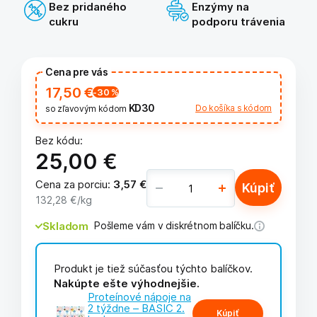
Bez pridaného
Enzýmy na
cukru
podporu trávenia
Cena pre vás
17,50 €
-30
%
KD30
Do košíka s kódom
so zľavovým kódom
Bez kódu:
25,00 €
Cena za porciu
:
3,57 €
Kúpiť
132,28 €
/kg
Skladom
Pošleme vám v diskrétnom balíčku.
Produkt je tiež súčasťou týchto balíčkov.
Nakúpte ešte výhodnejšie.
Proteínové nápoje na
2 týždne – BASIC 2.
Kúpiť