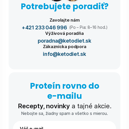
Potrebujete poradiť?
Zavolajte nám
+421 233 046 996
(Po – Pia: 8–16 hod.)
Výživová poradňa
poradna@ketodiet.sk
Zákaznícka podpora
info@ketodiet.sk
Proteín rovno do
e-⁠mailu
Recepty, novinky
a tajné akcie.
Nebojte sa, žiadny spam a všetko s mierou.