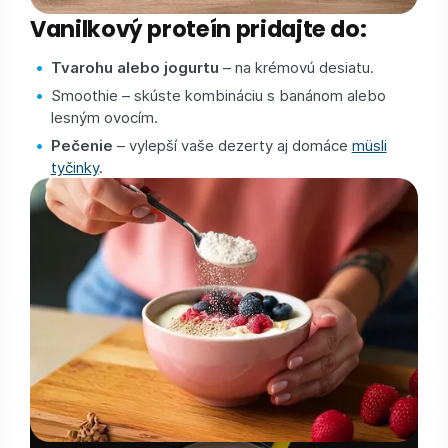
Vanilkový proteín pridajte do:
Tvarohu alebo jogurtu
– na krémovú desiatu.
Smoothie – skúste kombináciu s banánom alebo
lesným ovocím.
Pečenie
– vylepší vaše dezerty aj domáce
müsli
tyčinky
.