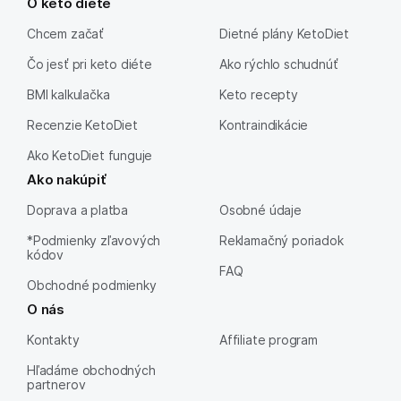
O keto diéte
Chcem začať
Dietné plány KetoDiet
Čo jesť pri keto diéte
Ako rýchlo schudnúť
BMI kalkulačka
Keto recepty
Recenzie KetoDiet
Kontraindikácie
Ako KetoDiet funguje
Ako nakúpiť
Doprava a platba
Osobné údaje
*Podmienky zľavových
Reklamačný poriadok
kódov
FAQ
Obchodné podmienky
O nás
Kontakty
Affiliate program
Hľadáme obchodných
partnerov