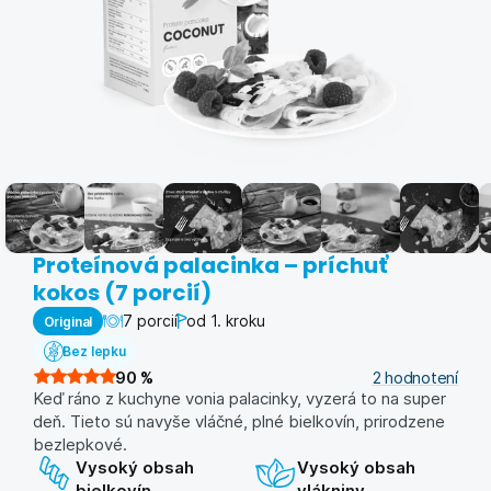
Proteínová palacinka – príchuť
kokos (7 porcií)
7 porcií
od 1. kroku
Original
Bez lepku
90
%
2
hodnotení
Keď ráno z kuchyne vonia palacinky, vyzerá to na super
deň. Tieto sú navyše vláčné, plné bielkovín, prirodzene
bezlepkové.
Vysoký obsah
Vysoký obsah
bielkovín
vlákniny