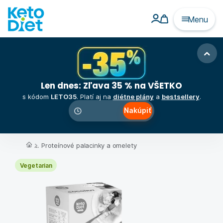
Menu
Len dnes: Zľava 35 % na VŠETKO
s kódom
LETO35
. Platí aj na
diétne plány
a
bestsellery
.
Nakúpiť
00
:
00
:
00
...
Proteínové palacinky a omelety
Vegetarian