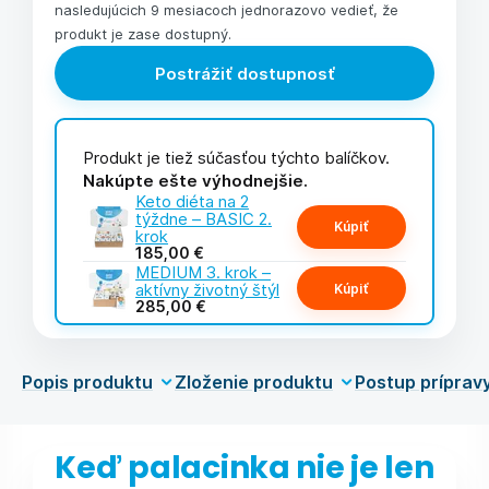
nasledujúcich 9 mesiacoch jednorazovo vedieť, že
produkt je zase dostupný.
Postrážiť dostupnosť
Produkt je tiež súčasťou týchto balíčkov.
Nakúpte ešte výhodnejšie.
Keto diéta na 2
týždne – BASIC 2.
Kúpiť
krok
185,00 €
MEDIUM 3. krok –
aktívny životný štýl
Kúpiť
285,00 €
Popis produktu
Zloženie produktu
Postup príprav
Keď palacinka nie je len