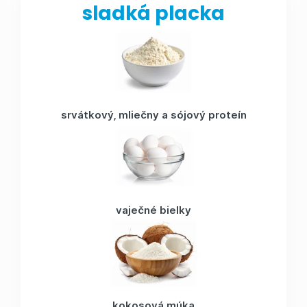
sladká placka
srvátkový, mliečny a sójový proteín
vaječné bielky
kokosová múka