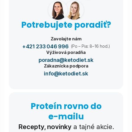
Potrebujete poradiť?
Zavolajte nám
+421 233 046 996
(Po – Pia: 8–16 hod.)
Výživová poradňa
poradna@ketodiet.sk
Zákaznícka podpora
info@ketodiet.sk
Proteín rovno do
e-⁠mailu
Recepty, novinky
a tajné akcie.