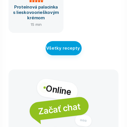
Proteínová palacinka
s lieskovoorieškovým
krémom
15 min
Všetky recepty
Online
Začať chat