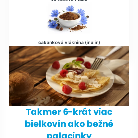
čakanková vláknina (inulín)
Nečakajte umelú chuť. Je to
skutočná palacinka
, len
s múdrejším zložením
.
Takmer 6-krát viac
bielkovín ako bežné
palacinky