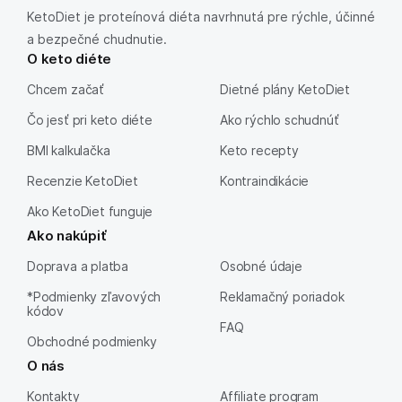
KetoDiet je proteínová diéta navrhnutá pre rýchle, účinné
a bezpečné chudnutie.
O keto diéte
Chcem začať
Dietné plány KetoDiet
Čo jesť pri keto diéte
Ako rýchlo schudnúť
BMI kalkulačka
Keto recepty
Recenzie KetoDiet
Kontraindikácie
Ako KetoDiet funguje
Ako nakúpiť
Doprava a platba
Osobné údaje
*Podmienky zľavových
Reklamačný poriadok
kódov
FAQ
Obchodné podmienky
O nás
Kontakty
Affiliate program