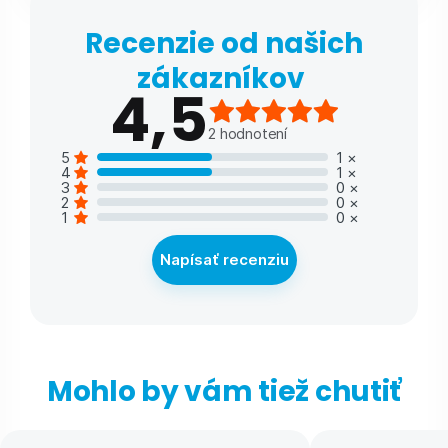
Recenzie od našich
zákazníkov
4,5
2
hodnotení
5
1
×
4
1
×
3
0
×
2
0
×
1
0
×
Napísať recenziu
Mohlo by vám tiež chutiť