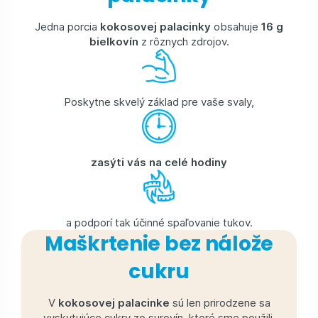
Jedna porcia
kokosovej palacinky
obsahuje
16 g
bielkovín
z rôznych zdrojov.
Poskytne skvelý základ pre vaše svaly,
zasýti vás na celé hodiny
a podporí tak účinné spaľovanie tukov.
Maškrtenie bez nálože
cukru
V
kokosovej palacinke
sú len prirodzene sa
vyskytujúce cukry zo surovín, ktoré sme použili.