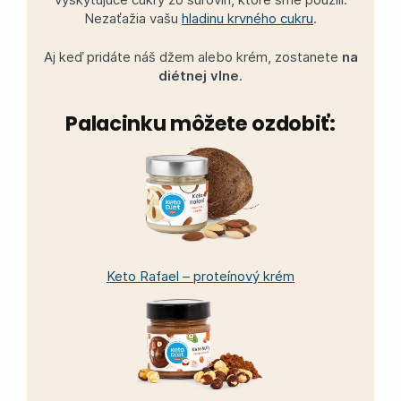
Nezaťažia vašu
hladinu krvného cukru
.
Aj keď pridáte náš džem alebo krém, zostanete
na
diétnej vlne
.
Palacinku môžete ozdobiť:
Keto Rafael – proteínový krém