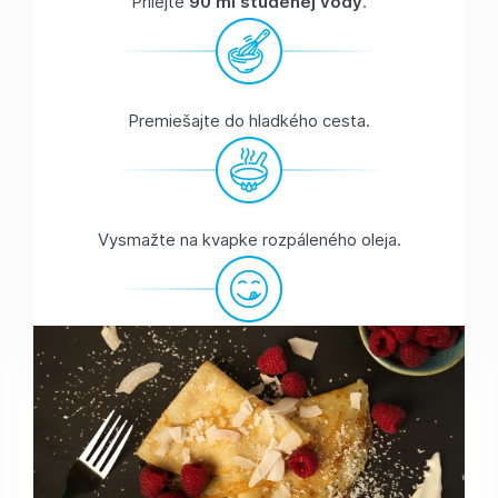
Prilejte
90 ml studenej vody
.
Premiešajte do hladkého cesta.
Vysmažte na kvapke rozpáleného oleja.
Z jednej porcie vám vyjdú
2 krásne tenké palacinky
.