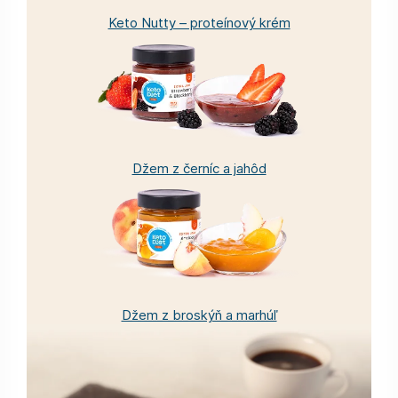
Keto Nutty – proteínový krém
Džem z černíc a jahôd
Džem z broskýň a marhúľ