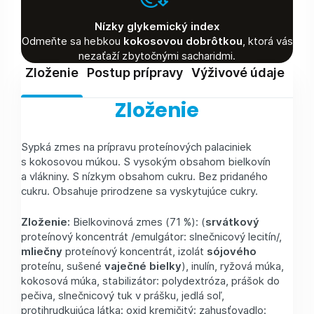
Nízky glykemický index
Odmeňte sa hebkou
kokosovou dobrôtkou
, ktorá vás
nezaťaží zbytočnými sacharidmi.
Zloženie
Postup prípravy
Výživové údaje
Skl
Zloženie
Sypká zmes na prípravu proteínových palaciniek
s kokosovou múkou. S vysokým obsahom bielkovín
a vlákniny. S nízkym obsahom cukru. Bez pridaného
cukru. Obsahuje prirodzene sa vyskytujúce cukry.
Zloženie:
Bielkovinová zmes (71 %): (
srvátkový
proteínový koncentrát /emulgátor: slnečnicový lecitín/,
mliečny
proteínový koncentrát, izolát
sójového
proteínu, sušené
vaječné
bielky
), inulín, ryžová múka,
kokosová múka, stabilizátor: polydextróza, prášok do
pečiva, slnečnicový tuk v prášku, jedlá soľ,
protihrudkujúca látka: oxid kremičitý; zahusťovadlo: