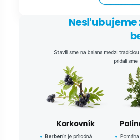
Nesľubujeme z
b
Stavili sme na balans medzi tradício
pridali sme
Korkovník
Pali
Berberín
je prírodná
Pomáh