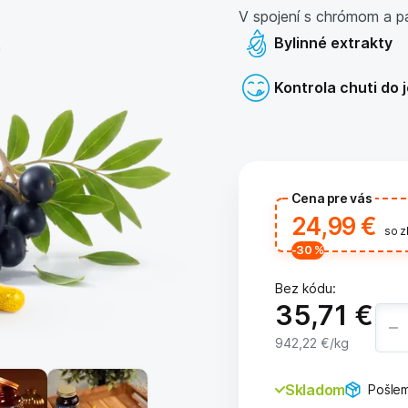
V spojení s chrómom a pal
Bylinné extrakty
Kontrola chuti do 
Cena pre vás
24,99 €
so 
-30
%
Bez kódu:
35,71 €
942,22 €
/kg
Skladom
Pošlem