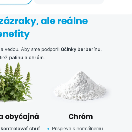
ázraky, ale reálne
enefity
u a vedou. Aby sme podporili
účinky berberínu
,
 tiež
palinu a chróm
.
na obyčajná
Chróm
a
kontrolovať chuť
Prispieva k normálnemu