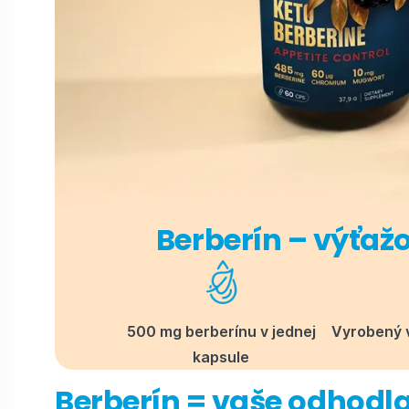
Berberín – výťaž
500 mg berberínu v jednej
Vyrobený v
kapsule
Berberín = vaše odhodl