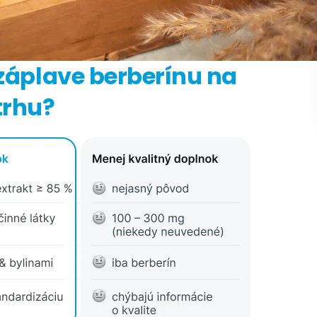
 záplave berberínu na
trhu?