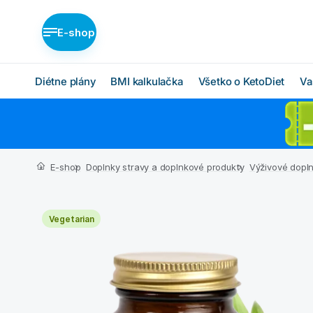
E-shop
Diétne plány
BMI kalkulačka
Všetko o KetoDiet
Va
Diétne plány KetoDiet
Ako KetoDiet funguje
O proteínovej diéte
Nízka nadváha (BASIC)
E-shop
Doplnky stravy a doplnkové produkty
Výživové dopl
Ketóza
Stredná nadváha
(MEDIUM)
Chcem začať
Vegetarian
Vysoká nadváha
BMI kalkulačka
(INTENSE)
Čo budem jesť
Ktorý plán je pre mňa?