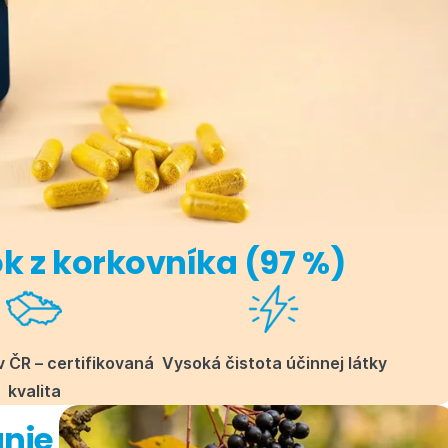
ok z korkovníka (97 %)
 ČR – certifikovaná
Vysoká čistota účinnej látky
kvalita
anie