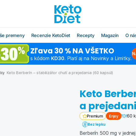
še premeny
Recenzie KetoDiet
Recepty
Magazín
O ná
Zľava 30 % NA VŠETKO
O radoch KetoDiet
Všetky recepty
O značke KetoDi
Blog
N
s kódom
KD30
. Platí aj na Novinky a Limitky.
Čo jesť po diéte
Keto recepty (od 1. kroku
Náš tím
Ako rýchlo schu
diéty)
nky
Keto Berberín – stabilizátor chutí a prejedania (60 kapsúl)
Časté otázky
Výživová poradň
Chudnutie do pl
Low carb recepty (od 3.
kroku diéty)
Schudnite s odborníkom
Hľadáme obcho
Ako začať šport
Keto Berber
partnerov
Vzorové jedálničky
Chudnutie po pä
a prejedan
Affiliate progra
Klub Moja KetoDiet
60 k
Enjoy
Premium
Kontakty
Bez lepku
Berberín 500 mg v jednej 