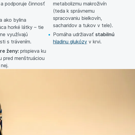
a
a podporuje činnosť
metabolizmu makroživín
(teda k správnemu
spracovaniu bielkovín,
 ako bylina
sacharidov a tukov v tele).
ca horké látky – tie
čne využívajú
Pomáha udržiavať
stabilnú
sti s trávením.
hladinu glukózy
v krvi.
re ženy:
prispieva ku
u pred menštruáciou
nej.
ch zložiek môže zohrať dôležitú
rolu pri úprave
stravy
.