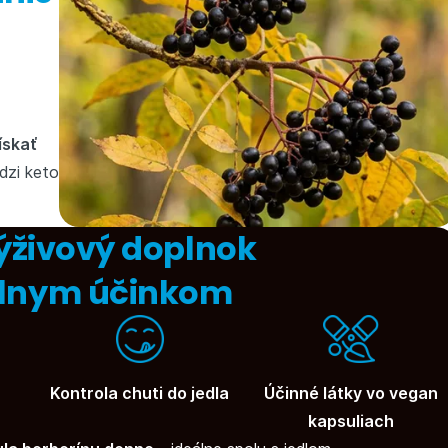
ískať
dzi keto
ýživový doplnok
lnym účinkom
Kontrola chuti do jedla
Účinné látky vo vegan
kapsuliach