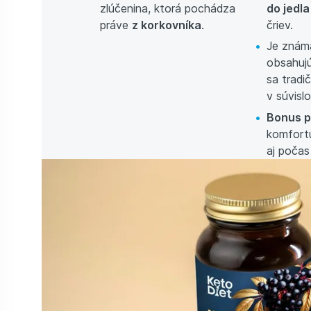
zlúčenina, ktorá pochádza
do jedl
práve
z korkovníka
.
čriev.
Je známa
obsahujú
sa tradi
v súvislo
Bonus p
komfort
aj počas 
Kombinácia troch starostlivo vybraný