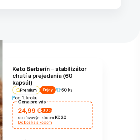
Keto Berberín – stabilizátor
chutí a prejedania (60
kapsúl)
60 ks
Enjoy
Premium
od 1. kroku
Cena pre vás
24,99 €
-30
%
KD30
so zľavovým kódom
Do košíka s kódom