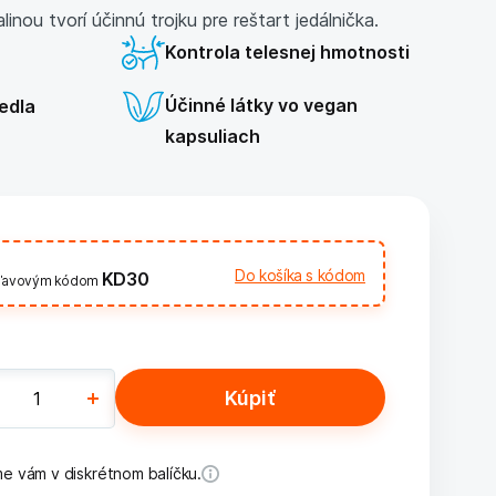
inou tvorí účinnú trojku pre reštart jedálnička.
Kontrola telesnej hmotnosti
Účinné látky vo vegan
jedla
kapsuliach
Do košíka s kódom
KD30
zľavovým kódom
Kúpiť
e vám v diskrétnom balíčku.