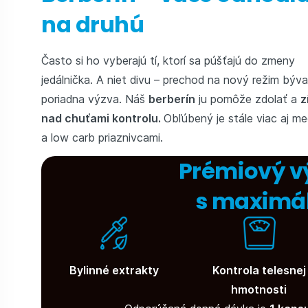
na druhú
Často si ho vyberajú tí, ktorí sa púšťajú do zmeny
jedálnička. A niet divu – prechod na nový režim býva
poriadna výzva. Náš
berberín
ju pomôže zdolať a
z
nad chuťami kontrolu.
Obľúbený je stále viac aj me
a low carb priaznivcami.
Prémiový v
s maximá
Bylinné extrakty
Kontrola telesnej
hmotnosti