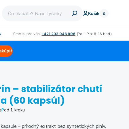
Košík
0
s
Sme tu pre vás:
+421 233 046 996
(Po – Pia: 8–16 hod.)
et
Chudnutie pre mužov
akúpiť
dnúť
Nízkosacharidová diéta
a
aviek
Low carb diéta
dných
ovat
Bielkovinová diéta
ín – stabilizátor chutí
ťdesiatke
Schudli s nami
ia (60 kapsúl)
m
s
od 1. kroku
kapsule – prírodný extrakt bez syntetických plnív.