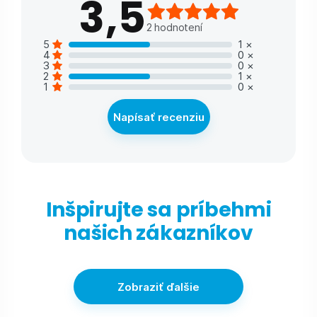
3,5
2
hodnotení
5
1
×
4
0
×
3
0
×
2
1
×
1
0
×
Napísať recenziu
Inšpirujte sa príbehmi
našich zákazníkov
Zobraziť ďalšie