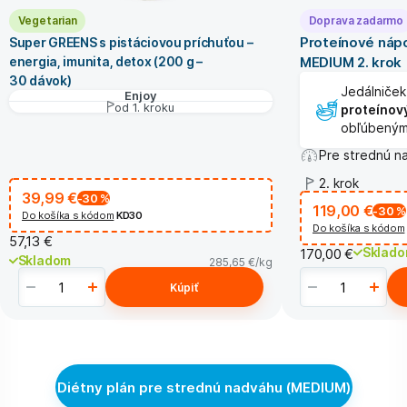
Vegetarian
Doprava zadarmo
Proteínové nápo
Super GREENS s pistáciovou príchuťou –
energia, imunita, detox (200 g –
MEDIUM 2. krok
30 dávok)
Jedálniče
Enjoy
od 1. kroku
proteínov
obľúbenými
Pre strednú n
2. krok
39,99 €
-30
%
119,00 €
-30
%
Do košíka s kódom
KD30
Do košíka s kódom
57,13 €
Sklad
170,00 €
Skladom
285,65 €
/kg
Kúpiť
Diétny plán pre strednú nadváhu (MEDIUM)