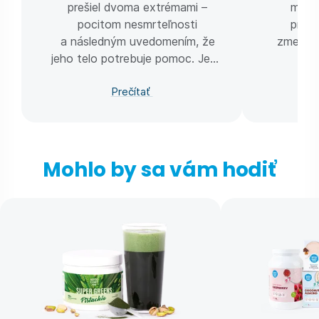
prešiel dvoma extrémami –
momen
pocitom nesmrteľnosti
príkl
a následným uvedomením, že
zmeniť ž
jeho telo potrebuje pomoc. Jeho
cieľom nie je zhodiť kilá, ale
Prečítať
vrátiť telu rovnováhu.
Mohlo by sa vám hodiť