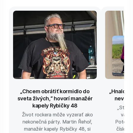
„Chcem obrátiť kormidlo do
„Hnalo m
sveta živých,“ hovorí manažér
nevesta
kapely Rybičky 48
„Stále
Život rockera môže vyzerať ako
väčši
nekonečná párty. Martin Řehoř,
Potom v
manažér kapely Rybičky 48, si
číslo. 