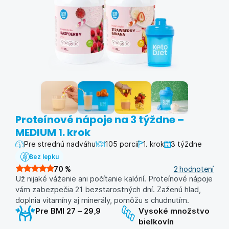
Proteínové nápoje na 3 týždne –
MEDIUM 1. krok
Pre strednú nadváhu
105 porcií
1. krok
3 týždne
Bez lepku
70
%
2
hodnotení
Už nijaké váženie ani počítanie kalórií. Proteínové nápoje
vám zabezpečia 21 bezstarostných dní. Zaženú hlad,
doplnia vitamíny aj minerály, pomôžu s chudnutím.
Pre BMI 27 – 29,9
Vysoké množstvo
bielkovín