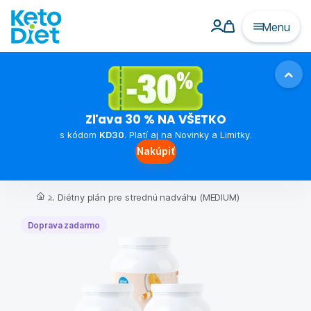
Menu
Zľava 30 % NA VŠETKO
s kódom
KD30
. Platí aj na Novinky a Limitky.
Nakúpiť
...
Diétny plán pre strednú nadváhu (MEDIUM)
Doprava zadarmo