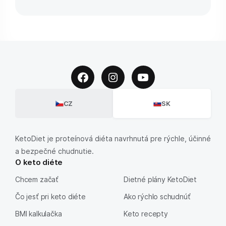
CZ
SK
KetoDiet je proteínová diéta navrhnutá pre rýchle, účinné
a bezpečné chudnutie.
O keto diéte
Chcem začať
Dietné plány KetoDiet
Čo jesť pri keto diéte
Ako rýchlo schudnúť
BMI kalkulačka
Keto recepty