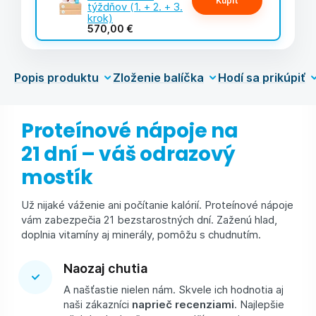
Kúpiť
týždňov (1. + 2. + 3.
krok)
570,00 €
Popis produktu
Zloženie balíčka
Hodí sa prikúpiť
Proteínové nápoje na
21 dní – váš odrazový
mostík
Už nijaké váženie ani počítanie kalórií. Proteínové nápoje
vám zabezpečia 21 bezstarostných dní. Zaženú hlad,
doplnia vitamíny aj minerály, pomôžu s chudnutím.
Naozaj chutia
A našťastie nielen nám. Skvele ich hodnotia aj
naši zákazníci
naprieč recenziami
. Najlepšie