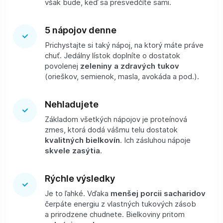
však bude, keď sa presvedčíte sami.
5 nápojov denne
Prichystajte si taký nápoj, na ktorý máte práve
chuť. Jedálny lístok doplníte o dostatok
povolenej
zeleniny a zdravých tukov
(orieškov, semienok, masla, avokáda a pod.).
Nehladujete
Základom všetkých nápojov je proteínová
zmes, ktorá dodá vášmu telu dostatok
kvalitných bielkovín
. Ich zásluhou nápoje
skvele zasýtia
.
Rýchle výsledky
Je to ľahké. Vďaka
menšej porcii sacharidov
čerpáte energiu z vlastných tukových zásob
a prirodzene chudnete. Bielkoviny pritom