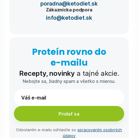
poradna@ketodiet.sk
Zákaznícka podpora
info@ketodiet.sk
Proteín rovno do
e-⁠mailu
Recepty, novinky
a tajné akcie.
Nebojte sa, žiadny spam a všetko s mierou.
Pridať sa
Odoslaním e-⁠mailu súhlasíte so
spracovaním osobných
údajov