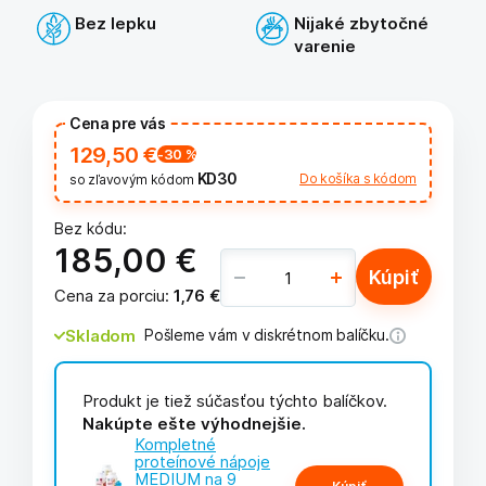
Bez lepku
Nijaké zbytočné
varenie
Cena pre vás
129,50 €
-30
%
KD30
Do košíka s kódom
so zľavovým kódom
Bez kódu:
185,00 €
Kúpiť
Cena za porciu
:
1,76 €
Skladom
Pošleme vám v diskrétnom balíčku.
Produkt je tiež súčasťou týchto balíčkov.
Nakúpte ešte výhodnejšie.
Kompletné
proteínové nápoje
MEDIUM na 9