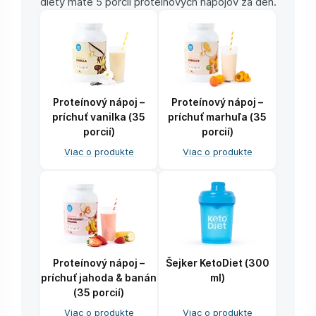
diéty máte 5 porcií proteínových nápojov za deň.
Proteínový nápoj –
Proteínový nápoj –
príchuť vanilka (35
príchuť marhuľa (35
porcií)
porcií)
Viac o produkte
Viac o produkte
Proteínový nápoj –
Šejker KetoDiet (300
príchuť jahoda & banán
ml)
(35 porcií)
Viac o produkte
Viac o produkte