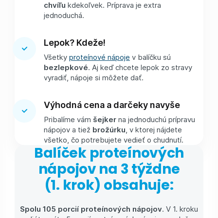
chvíľu
kdekoľvek. Príprava je extra
jednoduchá.
Lepok? Kdeže!
Všetky
proteínové nápoje
v balíčku sú
bezlepkové
. Aj keď chcete lepok zo stravy
vyradiť, nápoje si môžete dať.
Výhodná cena a darčeky navyše
Pribalíme vám
šejker
na jednoduchú prípravu
nápojov a tiež
brožúrku
, v ktorej nájdete
všetko, čo potrebujete vedieť o chudnutí.
Balíček proteínových
nápojov na 3 týždne
(1. krok) obsahuje:
Spolu 105 porcií proteínových nápojov
. V 1. kroku