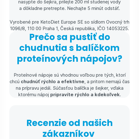
nasypte do šejkra, prilejte 200 ml studenej vody
a dôkladne pretrepte. Nechajte 5 minút odstáť.
Vyrobené pre KetoDiet Europe SE so sídlom Ovocný trh
1096/8, 110 00 Praha 1, Česká republika, IČO 14053225.
Prečo sa pustiť do
chudnutia s balíčkom
proteínových nápojov?
Proteínové nápoje sú vhodnou voľbou pre tých, ktorí
chcú
chudnúť rýchlo a efektívne
, a pritom nemajú čas
na prípravu jedál. Súčasťou balíčka je šejker, vďaka
ktorému nápoj
pripravíte rýchlo a kdekoľvek
.
Recenzie od našich
zákazníkov