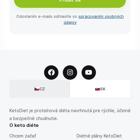
Odoslaním e-⁠mailu súhlasíte so
spracovaním osobných
údajov
CZ
SK
KetoDiet je proteínová diéta navrhnutá pre rýchle, účinné
a bezpečné chudnutie.
O keto diéte
Chcem začať
Dietné plány KetoDiet