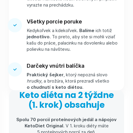
vyrazte na prechádzku.
Všetky porcie poruke
Kedykoľvek a kdekoľvek.
Balíme
ich totiž
jednotlivo
. To preto, aby ste si mohli vziať
kašu do práce, palacinku na dovolenku alebo
polievku na návštevu.
Darčeky vnútri balíčka
Praktický šejker
, ktorý nepozná slovo
hrudky
, a brožúra, ktorá prezradí všetko
o chudnutí s keto diétou
.
Keto diéta na 2 týždne
(1. krok) obsahuje
Spolu 70 porcií proteínových jedál a nápojov
KetoDiet Original
. V 1. kroku diéty máte
5 proteínových porcií za deň.