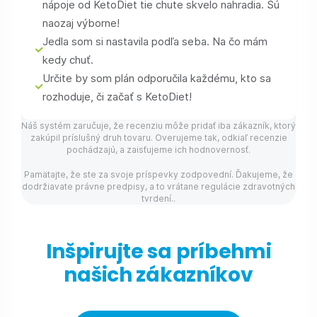
nápoje od KetoDiet tie chute skvelo nahradia. Sú
naozaj výborne!
Jedla som si nastavila podľa seba. Na čo mám
kedy chuť.
Určite by som plán odporučila každému, kto sa
rozhoduje, či začať s KetoDiet!
Náš systém zaručuje, že recenziu môže pridať iba zákazník, ktorý
zakúpil príslušný druh tovaru. Overujeme tak, odkiaľ recenzie
pochádzajú, a zaisťujeme ich hodnovernosť.
Pamätajte, že ste za svoje príspevky zodpovední. Ďakujeme, že
dodržiavate právne predpisy, a to vrátane regulácie zdravotných
tvrdení..
Inšpirujte sa príbehmi
našich zákazníkov