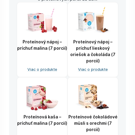
Proteínový nápoj –
Proteínový nápoj –
príchuť malina (7 porcií)
príchuť lieskový
oriešok a čokoláda (7
porcií)
Viac o produkte
Viac o produkte
Proteínová kaša –
Proteínové čokoládové
príchuť malina (7 porcií)
müsli s orechmi (7
porcií)