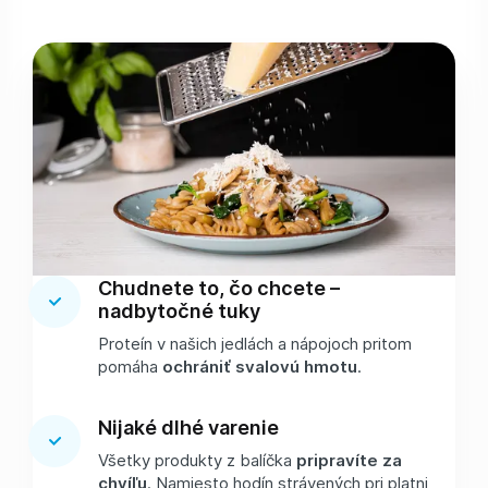
Chudnete to, čo chcete –
nadbytočné tuky
Proteín v našich jedlách a nápojoch pritom
pomáha
ochrániť svalovú hmotu
.
Nijaké dlhé varenie
Všetky produkty z balíčka
pripravíte za
chvíľu
. Namiesto hodín strávených pri platni