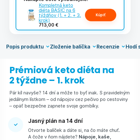
Kompletná keto
diéta BASIC na 6
týždňov (1. + 2. + 3.
Kúpiť
krok)
713,00 €
Popis produktu
Zloženie balíčka
Recenzie
Hodí 
Prémiová keto diéta na
2 týždne – 1. krok
Pár kíl navyše? 14 dní a môže to byť inak. S pravidelným
jedálnym lístkom – od nápojov cez pečivo po cestoviny
– opäť bezpečne zapnete svoje gombíky.
Jasný plán na 14 dní
Otvorte balíček a dáte si, na čo máte chuť.
A čože v ňom nájdete?
Nápoje, kaše,