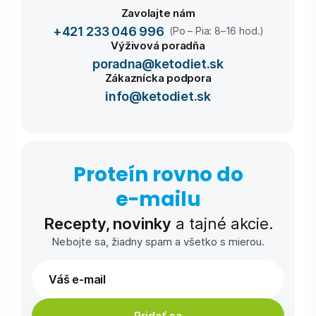
Zavolajte nám
+421 233 046 996
(Po – Pia: 8–16 hod.)
Výživová poradňa
poradna@ketodiet.sk
Zákaznícka podpora
info@ketodiet.sk
Proteín rovno do
e-⁠mailu
Recepty, novinky
a tajné akcie.
Nebojte sa, žiadny spam a všetko s mierou.
Pridať sa