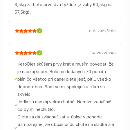
3,5kg za tieto prvé dva týždne (z váhy 60,5kg na
57,5kg).
8. 6. 2022
/
3:53
1. 4. 2022
/
3:43
KetoDiet skúšam prvý krát a musím povedať, že
je naozaj super. Bolo mi dodaných 70 porcií +
plán čo všetko pri danej diéte jesť, piť… všetko
dopodrobna. Som veľmi spokojná a cítim sa
skvelo!
Jedla sú naozaj veľmi chutné. Nemám zatiaľ nič
čo by mi nechutilo.
Dieta sa dá zvládnuť zatiaľ úplne v pohode.
Samozrejme, že občas prídu chute na sladké ale