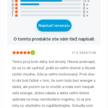
5
11
×
4
5
×
3
0
×
2
0
×
1
0
×
Napísať recenziu
O tomto produkte ste nám tiež napísali:
17. 5. 2024
/
11:39
Tento prvý krok diéty bol skvelý. Hlavne prekvapil,
že sa to dá vydržať, jedlá sú veľmi chutné a človek
rýchlo chudne, čiže je veľmi motivovaný. Prvé dva-
tri dni boli ťažké v tom, že som bola bez energie a
slabá, ale potom sa to otočilo a mala som naopak
veľa energie, dobrú náladu a diéta veľmi dobre
vplývala na moju vestibulárnu migrénu, čo je pre
mňa zo všetkého to najdôležitejšie. Schudla som