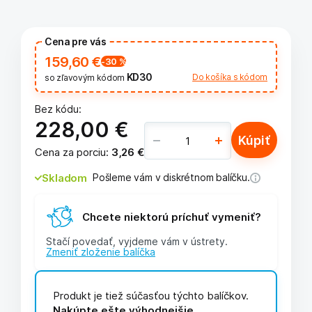
Cena pre vás
159,60 €
-30
%
KD30
Do košíka s kódom
so zľavovým kódom
Bez kódu:
228,00 €
Kúpiť
Cena za porciu
:
3,26 €
Skladom
Pošleme vám v diskrétnom balíčku.
Chcete niektorú príchuť vymeniť?
Stačí povedať, vyjdeme vám v ústrety.
Zmeniť zloženie balíčka
Produkt je tiež súčasťou týchto balíčkov.
Nakúpte ešte výhodnejšie.