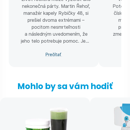
nekonečná párty. Martin Řehoř,
Potom v
manažér kapely Rybičky 48, si
číslo. 
prešiel dvoma extrémami –
momen
pocitom nesmrteľnosti
príkl
a následným uvedomením, že
zmeniť ž
jeho telo potrebuje pomoc. Jeho
cieľom nie je zhodiť kilá, ale
Prečítať
vrátiť telu rovnováhu.
Mohlo by sa vám hodiť