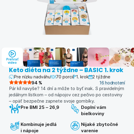
Prehrať
video
Keto diéta na 2 týždne – BASIC 1. krok
Pre nízku nadváhu
70 porcií
1. krok
2 týždne
94
%
16
hodnotení
Pár kíl navyše? 14 dní a môže to byť inak. S pravidelným
jedálnym lístkom – od nápojov cez pečivo po cestoviny
– opäť bezpečne zapnete svoje gombíky.
Pre BMI 25 – 26,9
Doplní vám
bielkoviny
Kombinuje jedlá
Nijaké zbytočné
i nápoje
varenie