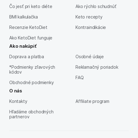
Čo jesť pri keto diéte
Ako rýchlo schudnúť
BMI kalkulačka
Keto recepty
Recenzie KetoDiet
Kontraindikácie
Ako KetoDiet funguje
Ako nakúpiť
Doprava a platba
Osobné údaje
*Podmienky zľavových
Reklamačný poriadok
kódov
FAQ
Obchodné podmienky
O nás
Kontakty
Affiliate program
Hľadáme obchodných
partnerov