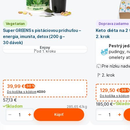
Vegetarian
Doprava zadarmo
Keto diéta na 2
Super GREENS s pistáciovou príchuťou –
2. krok
energia, imunita, detox (200 g –
30 dávok)
Pestrý jed
Enjoy
od 1. kroku
pudingy, n
omelety at
Pre nízku nad
2. krok
39,99 €
-30
%
129,50 €
-30
%
Do košíka s kódom
KD30
Do košíka s kódom
57,13 €
Sklad
185,00 €
Skladom
285,65 €
/kg
Kúpiť