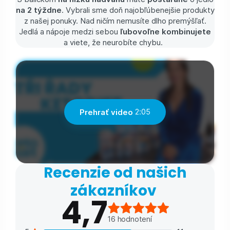
na 2 týždne
. Vybrali sme doň najobľúbenejšie produkty
z našej ponuky. Nad ničím nemusíte dlho premýšľať.
Jedlá a nápoje medzi sebou
ľubovoľne kombinujete
a viete, že neurobíte chybu.
Prehrať video
2:05
Recenzie od našich
zákazníkov
4,7
16
hodnotení