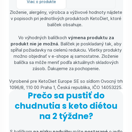
Viac o produkte
Zloženie, alergény, výrobca a výživové hodnoty nájdete
v popisoch pri jednotlivých produktoch KetoDiet, ktoré
balíček obsahuje.
Vo výhodných balíčkoch
výmena produktu za
produkt nie je možná
. Balíček je poskladaný tak, aby
spĺňal požiadavky na cielenú redukciu. Všetky produkty
možno objednať v e-shope aj samostatne. Zloženie
balíčka sa môže meniť podľa aktuálnych skladových
zásob. Ďakujeme za pochopenie.
Vyrobené pre KetoDiet Europe SE so sídlom Ovocný trh
1096/8, 110 00 Praha 1, Česká republika, IČO 14053225.
Prečo sa pustiť do
chudnutia s keto diétou
na 2 týždne?
S balíčkom
na nízku nadváhu
máte
postarané
o jedlo