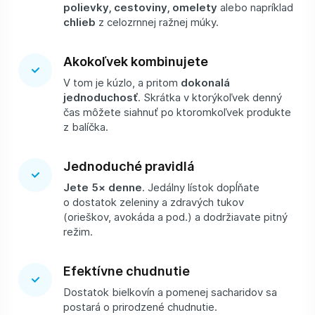
polievky, cestoviny, omelety
alebo napríklad
chlieb
z celozrnnej ražnej múky.
Akokoľvek kombinujete
V tom je kúzlo, a pritom
dokonalá
jednoduchosť
. Skrátka v ktorýkoľvek denný
čas môžete siahnuť po ktoromkoľvek produkte
z balíčka.
Jednoduché pravidlá
Jete 5× denne
. Jedálny lístok dopĺňate
o dostatok zeleniny a zdravých tukov
(orieškov, avokáda a pod.) a dodržiavate pitný
režim.
Efektívne chudnutie
Dostatok bielkovín a pomenej sacharidov sa
postará o prirodzené chudnutie.