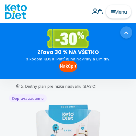
Menu
Zľava 30 % NA VŠETKO
s kódom
KD30
. Platí aj na Novinky a Limitky.
Nakúpiť
...
Diétny plán pre nízku nadváhu (BASIC)
Doprava zadarmo