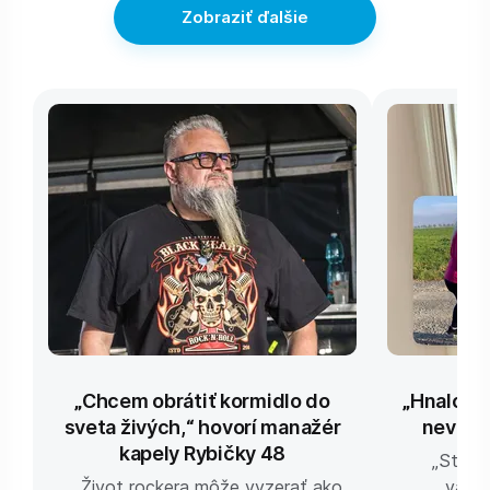
Zobraziť ďalšie
„Chcem obrátiť kormidlo do
„Hnalo m
sveta živých,“ hovorí manažér
nevesta
kapely Rybičky 48
„Stále
Život rockera môže vyzerať ako
väčši