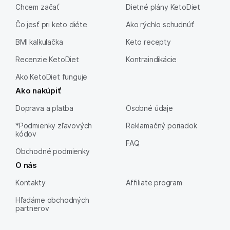
Chcem začať
Dietné plány KetoDiet
Čo jesť pri keto diéte
Ako rýchlo schudnúť
BMI kalkulačka
Keto recepty
Recenzie KetoDiet
Kontraindikácie
Ako KetoDiet funguje
Ako nakúpiť
Doprava a platba
Osobné údaje
*Podmienky zľavových
Reklamačný poriadok
kódov
FAQ
Obchodné podmienky
O nás
Kontakty
Affiliate program
Hľadáme obchodných
partnerov