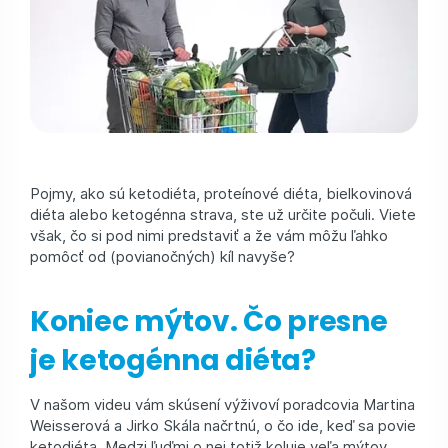
Pojmy, ako sú ketodiéta, proteínové diéta, bielkovinová
diéta alebo ketogénna strava, ste už určite počuli. Viete
však, čo si pod nimi predstaviť a že vám môžu ľahko
pomôcť od (povianočných) kíl navyše?
Koniec mýtov. Čo presne
je ketogénna diéta?
V našom videu vám skúsení výživoví poradcovia Martina
Weisserová a Jirko Skála načrtnú, o čo ide, keď sa povie
ketodiéta. Medzi ľuďmi o nej totiž koluje veľa mýtov,