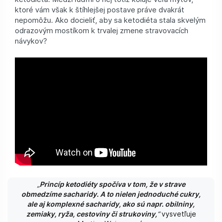
ktoré vám však k štíhlejšej postave práve dvakrát
nepomôžu. Ako docieliť, aby sa ketodiéta stala skvelým
odrazovým mostíkom k trvalej zmene stravovacích
návykov?
„
Princíp ketodiéty spočíva v tom, že v strave
obmedzíme sacharidy. A to nielen jednoduché cukry,
ale aj komplexné sacharidy, ako sú napr. obilniny,
zemiaky, ryža, cestoviny či strukoviny,
“
vysvetľuje