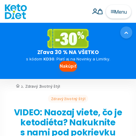
Menu
Zľava 30 % NA VŠETKO
s kódom
KD30
. Platí aj na Novinky a Limitky.
Nakúpiť
...
Zdravý životný štýl
Zdravý životný štýl
VIDEO: Naozaj viete, čo je
ketodiéta? Nakuknite
s nami pod pokrievku