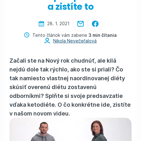
a zistíte to
28. 1. 2021
Tento článok vám zaberie
3 min čítania
Nikola Nevečeřalová
Začali ste na Nový rok chudnúť, ale kilá
nejdú dole tak rýchlo, ako ste si priali? Čo
tak namiesto vlastnej naordinovanej diéty
skúsiť overenú diétu zostavenú
odborníkmi? Splňte si svoje predsavzatie
vďaka ketodiéte. O čo konkrétne ide, zistíte
v našom novom videu.