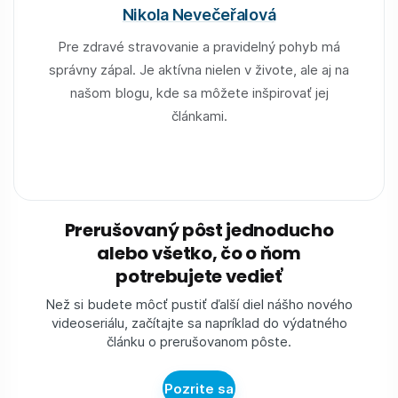
Nikola Nevečeřalová
Pre zdravé stravovanie a pravidelný pohyb má
správny zápal. Je aktívna nielen v živote, ale aj na
našom blogu, kde sa môžete inšpirovať jej
článkami.
Prerušovaný pôst jednoducho
alebo všetko, čo o ňom
potrebujete vedieť
Než si budete môcť pustiť ďalší diel nášho nového
videoseriálu, začítajte sa napríklad do výdatného
článku o prerušovanom pôste.
Pozrite sa