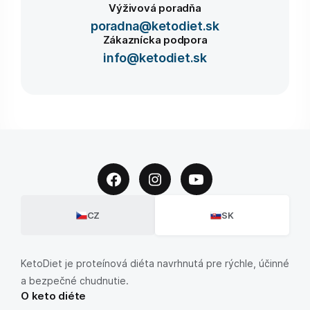
Výživová poradňa
poradna@ketodiet.sk
Zákaznícka podpora
info@ketodiet.sk
CZ
SK
KetoDiet je proteínová diéta navrhnutá pre rýchle, účinné
a bezpečné chudnutie.
O keto diéte