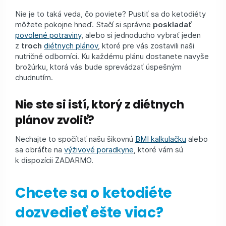
Nie je to taká veda, čo poviete? Pustiť sa do ketodiéty
môžete pokojne hneď. Stačí si správne
poskladať
povolené potraviny
, alebo si jednoducho vybrať jeden
z
troch
diétnych plánov
, ktoré pre vás zostavili naši
nutričné odborníci. Ku každému plánu dostanete navyše
brožúrku, ktorá vás bude sprevádzať úspešným
chudnutím.
Nie ste si istí, ktorý z diétnych
plánov zvoliť?
Nechajte to spočítať našu šikovnú
BMI kalkulačku
alebo
sa obráťte na
výživové poradkyne
, ktoré vám sú
k dispozícii ZADARMO.
Chcete sa o ketodiéte
dozvedieť ešte viac?