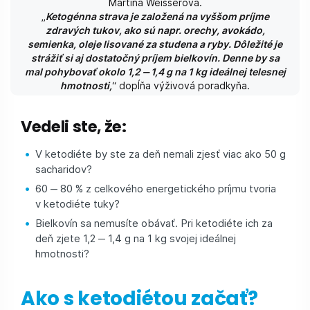
Martina Weisserová.
„
Ketogénna strava je založená na vyššom príjme
zdravých tukov, ako sú napr. orechy, avokádo,
semienka, oleje lisované za studena a ryby. Dôležité je
strážiť si aj dostatočný príjem bielkovín. Denne by sa
mal pohybovať okolo 1,2 ‒ 1,4 g na 1 kg ideálnej telesnej
hmotnosti,
“ dopĺňa výživová poradkyňa.
Vedeli ste, že:
V ketodiéte by ste za deň nemali zjesť viac ako 50 g
sacharidov?
60 ‒ 80 % z celkového energetického príjmu tvoria
v ketodiéte tuky?
Bielkovín sa nemusíte obávať. Pri ketodiéte ich za
deň zjete 1,2 ‒ 1,4 g na 1 kg svojej ideálnej
hmotnosti?
Ako s ketodiétou začať?