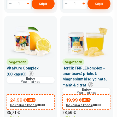
Kúpiť
Kúpiť
Vegetarian
Vegetarian
VitaPure Complex
Horčík TRIPLE komplex –
ananásová príchuť:
(60 kapsúl)
Enjoy
Magnesium bisglycinate,
od 1. kroku
malát & citrát
Enjoy
od 1. kroku
24,99 €
19,99 €
-30
%
-30
%
Do košíka s kódom
KD30
Do košíka s kódom
KD30
35,71 €
28,56 €