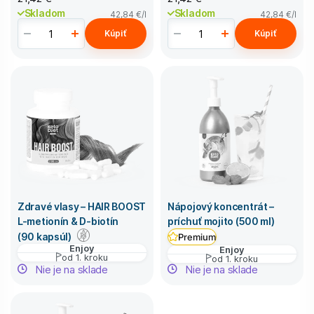
Skladom
Skladom
42,84 €
/l
42,84 €
/l
Kúpiť
Kúpiť
Zdravé vlasy – HAIR BOOST
Nápojový koncentrát –
L-metionín & D-biotín
príchuť mojito (500 ml)
(90 kapsúl)
Premium
Enjoy
Enjoy
od 1. kroku
od 1. kroku
Nie je na sklade
Nie je na sklade