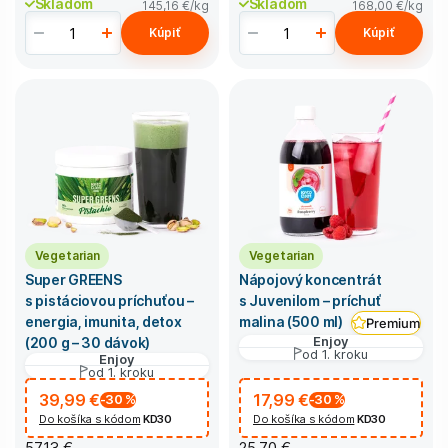
Skladom
Skladom
145,16 €
/kg
168,00 €
/kg
Kúpiť
Kúpiť
Vegetarian
Vegetarian
Super GREENS
Nápojový koncentrát
s pistáciovou príchuťou –
s Juvenilom – príchuť
energia, imunita, detox
malina (500 ml)
Premium
Enjoy
(200 g – 30 dávok)
od 1. kroku
Enjoy
od 1. kroku
39,99 €
17,99 €
-30
%
-30
%
Do košíka s kódom
KD30
Do košíka s kódom
KD30
57,13 €
25,70 €