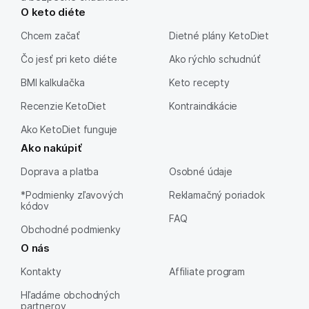
O keto diéte
Chcem začať
Dietné plány KetoDiet
Čo jesť pri keto diéte
Ako rýchlo schudnúť
BMI kalkulačka
Keto recepty
Recenzie KetoDiet
Kontraindikácie
Ako KetoDiet funguje
Ako nakúpiť
Doprava a platba
Osobné údaje
*Podmienky zľavových
Reklamačný poriadok
kódov
FAQ
Obchodné podmienky
O nás
Kontakty
Affiliate program
Hľadáme obchodných
partnerov