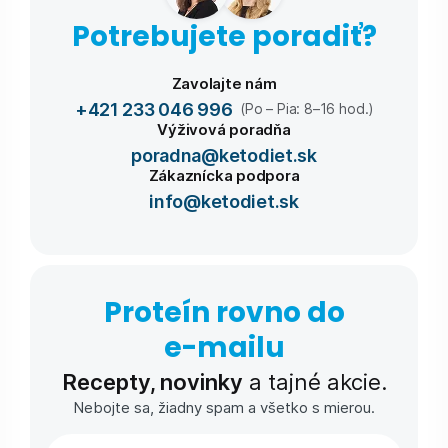
Potrebujete poradiť?
Zavolajte nám
+421 233 046 996
(Po – Pia: 8–16 hod.)
Výživová poradňa
poradna@ketodiet.sk
Zákaznícka podpora
info@ketodiet.sk
Proteín rovno do
e-⁠mailu
Recepty, novinky
a tajné akcie.
Nebojte sa, žiadny spam a všetko s mierou.