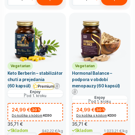
Vegetarian
Vegetarian
Keto Berberín – stabilizátor
Hormonal Balance –
chutí a prejedania
podpora v období
menopauzy (60 kapsúl)
(60 kapsúl)
Premium
Enjoy
od 1. kroku
Enjoy
od 1. kroku
24,99 €
24,99 €
-30
%
-30
%
Do košíka s kódom
KD30
Do košíka s kódom
KD30
35,71 €
35,71 €
Skladom
Skladom
942,22 €
/kg
1 023,21 €
/kg