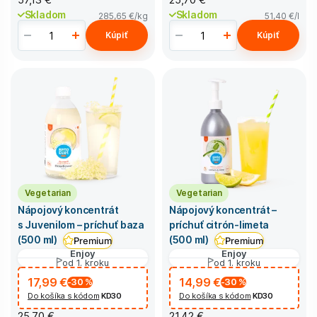
Skladom
Skladom
285,65 €
/kg
51,40 €
/l
Kúpiť
Kúpiť
Vegetarian
Vegetarian
Nápojový koncentrát
Nápojový koncentrát –
s Juvenilom – príchuť baza
príchuť citrón-limeta
(500 ml)
(500 ml)
Premium
Premium
Enjoy
Enjoy
od 1. kroku
od 1. kroku
17,99 €
14,99 €
-30
%
-30
%
Do košíka s kódom
KD30
Do košíka s kódom
KD30
25,70 €
21,42 €