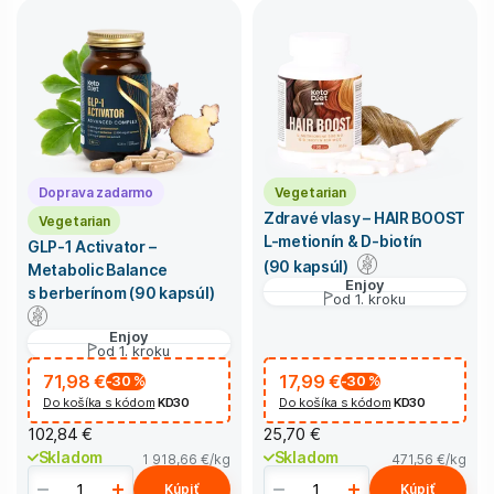
Doprava zadarmo
Vegetarian
Zdravé vlasy – HAIR BOOST
Vegetarian
L-metionín & D-biotín
GLP-1 Activator –
(90 kapsúl)
Metabolic Balance
Enjoy
s berberínom (90 kapsúl)
od 1. kroku
Enjoy
od 1. kroku
71,98 €
17,99 €
-30
%
-30
%
Do košíka s kódom
KD30
Do košíka s kódom
KD30
102,84 €
25,70 €
Skladom
Skladom
1 918,66 €
/kg
471,56 €
/kg
Kúpiť
Kúpiť