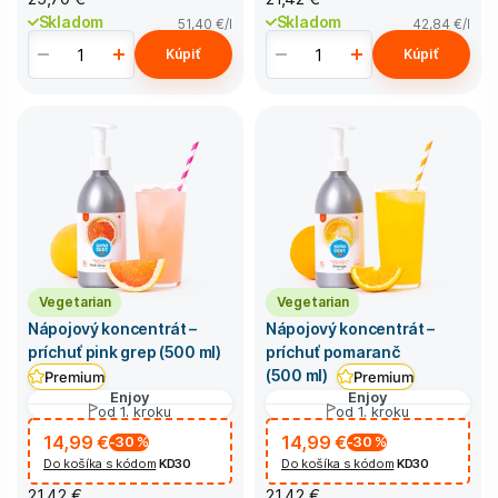
Skladom
Skladom
51,40 €
/l
42,84 €
/l
Kúpiť
Kúpiť
Vegetarian
Vegetarian
Nápojový koncentrát –
Nápojový koncentrát –
príchuť pink grep (500 ml)
príchuť pomaranč
(500 ml)
Premium
Premium
Enjoy
Enjoy
od 1. kroku
od 1. kroku
14,99 €
14,99 €
-30
%
-30
%
Do košíka s kódom
KD30
Do košíka s kódom
KD30
21,42 €
21,42 €