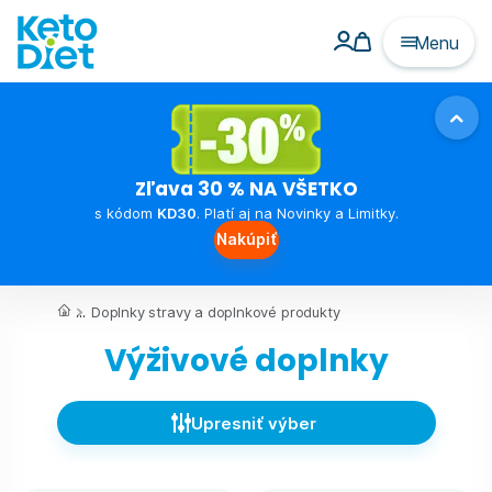
Menu
Zľava 30 % NA VŠETKO
s kódom
KD30
. Platí aj na Novinky a Limitky.
Nakúpiť
...
Doplnky stravy a doplnkové produkty
Výživové doplnky
Upresniť výber