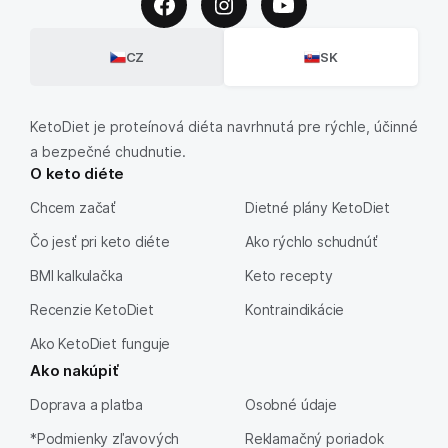
CZ
SK
KetoDiet je proteínová diéta navrhnutá pre rýchle, účinné
a bezpečné chudnutie.
O keto diéte
Chcem začať
Dietné plány KetoDiet
Čo jesť pri keto diéte
Ako rýchlo schudnúť
BMI kalkulačka
Keto recepty
Recenzie KetoDiet
Kontraindikácie
Ako KetoDiet funguje
Ako nakúpiť
Doprava a platba
Osobné údaje
*Podmienky zľavových
Reklamačný poriadok