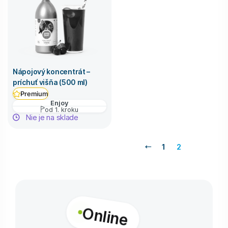
Nápojový koncentrát –
príchuť višňa (500 ml)
Premium
Enjoy
od 1. kroku
Nie je na sklade
1
2
Online