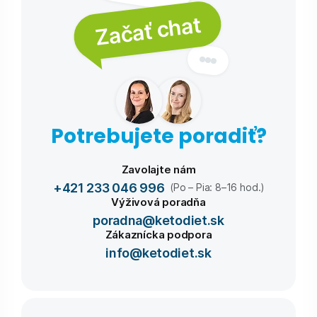
Začať chat
Potrebujete poradiť?
Zavolajte nám
+421 233 046 996
(Po – Pia: 8–16 hod.)
Výživová poradňa
poradna@ketodiet.sk
Zákaznícka podpora
info@ketodiet.sk