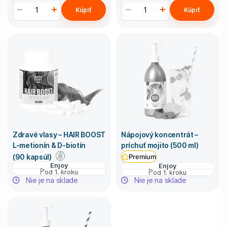
Kúpiť
Kúpiť
Zdravé vlasy – HAIR BOOST
Nápojový koncentrát –
L-metionín & D-biotín
príchuť mojito (500 ml)
(90 kapsúl)
Premium
Enjoy
Enjoy
od 1. kroku
od 1. kroku
Nie je na sklade
Nie je na sklade