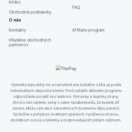
kódov
FAQ
Obchodné podmienky
O nás
Kontakty
Affiliate program
Hľadáme obchodných
partnerov
Výsledky tejto diéty nie sú zaručené pre každého a líšia sa podľa
individuálnych dispozícií klienta. Pred začatím diétneho programu
odporúčame poradiť sa s lekárom. Potraviny a doplnky stravy,
ktoré u nás nájdete, samy o sebe nezabezpečia, že budete žiť
zdravo. Môžu vám ale k zdravému a fit životnému štýlu pomôcť.
Spoločne s pohybom, kvalitným spánkom, vyváženou stravou,
dostatkom ovocia a zeleniny a zodpovedajúcim pitným režimom.