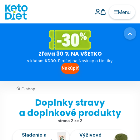
Menu
Zľava 30 % NA VŠETKO
s kódom
KD30
. Platí aj na Novinky a Limitky.
Nakúpiť
E-shop
Doplnky stravy
a doplnkové produkty
strana 2 ze 2
Sladenie a
Výživové