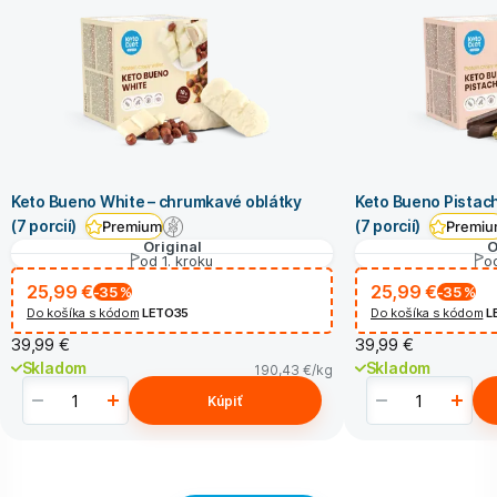
Keto Bueno White – chrumkavé oblátky
Keto Bueno Pistac
(7 porcií)
(7 porcií)
Premium
Premi
Original
O
od 1. kroku
od
25,99 €
25,99 €
-35
%
-35
%
Do košíka s kódom
LETO35
Do košíka s kódom
L
39,99 €
39,99 €
Skladom
Skladom
190,43 €
/kg
Kúpiť