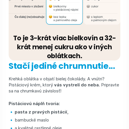
To je 3-krát viac bielkovín a 32-
krát menej cukru ako v iných
oblátkach.
Stačí jediné chrumnutie...
Krehká oblátka v objatí bielej čokolády. A vnútri?
Pistáciový krém, ktorý
vás vystrelí do neba.
Pripravte
sa na chrumkavú závislosť!
Pistáciovú náplň tvoria:
pasta z pravých pistácií,
bambucké maslo
a kvalitné rastlinné oleje.