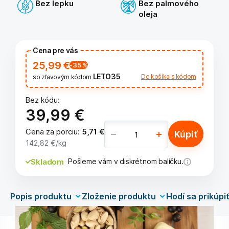
Bez lepku
Bez palmového
oleja
Cena pre vás
25,99 €
-35
%
LETO35
Do košíka s kódom
so zľavovým kódom
Bez kódu:
39,99 €
Cena za porciu
:
5,71 €
Kúpiť
142,82 €
/kg
Skladom
Pošleme vám v diskrétnom balíčku.
Popis produktu
Zloženie produktu
Hodí sa prikúpi