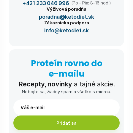
+421 233 046 996
(Po – Pia: 8–16 hod.)
Výživová poradňa
poradna@ketodiet.sk
Zákaznícka podpora
info@ketodiet.sk
Proteín rovno do
e-⁠mailu
Recepty, novinky
a tajné akcie.
Nebojte sa, žiadny spam a všetko s mierou.
Pridať sa