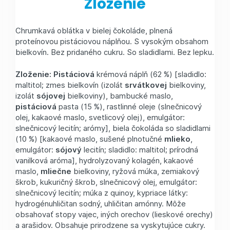
Zloženie
Chrumkavá oblátka v bielej čokoláde, plnená
proteínovou pistáciovou náplňou. S vysokým obsahom
bielkovín. Bez pridaného cukru. So sladidlami. Bez lepku.
Zloženie: Pistáciová
krémová náplň (62 %) [sladidlo:
maltitol; zmes bielkovín (izolát
srvátkovej
bielkoviny,
izolát
sójovej
bielkoviny), bambucké maslo,
pistáciová
pasta (15 %), rastlinné oleje (slnečnicový
olej, kakaové maslo, svetlicový olej), emulgátor:
slnečnicový lecitín; arómy], biela čokoláda so sladidlami
(10 %) [kakaové maslo, sušené plnotučné
mlieko
,
emulgátor:
sójový
lecitín; sladidlo: maltitol; prírodná
vanilková aróma], hydrolyzovaný kolagén, kakaové
maslo,
mliečne
bielkoviny, ryžová múka, zemiakový
škrob, kukuričný škrob, slnečnicový olej, emulgátor:
slnečnicový lecitín; múka z quinoy, kypriace látky:
hydrogénuhličitan sodný, uhličitan amónny. Môže
obsahovať stopy vajec, iných orechov (lieskové orechy)
a arašidov. Obsahuje prirodzene sa vyskytujúce cukry.