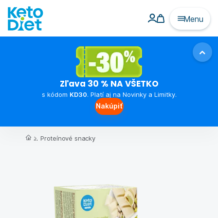
Menu
Zľava 30 % NA VŠETKO
s kódom
KD30
. Platí aj na Novinky a Limitky.
Nakúpiť
...
Proteínové snacky