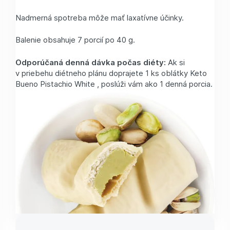
Nadmerná spotreba môže mať laxatívne účinky.
Balenie obsahuje 7 porcií po 40 g.
Odporúčaná denná dávka počas diéty:
Ak si
v priebehu diétneho plánu doprajete 1 ks oblátky Keto
Bueno Pistachio White , poslúži vám ako 1 denná porcia.