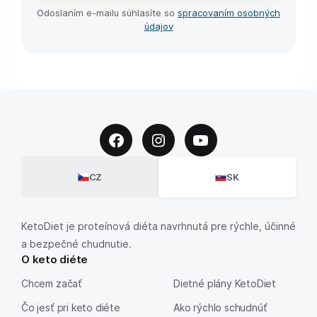
Odoslaním e-⁠mailu súhlasíte so
spracovaním osobných
údajov
CZ
SK
KetoDiet je proteínová diéta navrhnutá pre rýchle, účinné
a bezpečné chudnutie.
O keto diéte
Chcem začať
Dietné plány KetoDiet
Čo jesť pri keto diéte
Ako rýchlo schudnúť