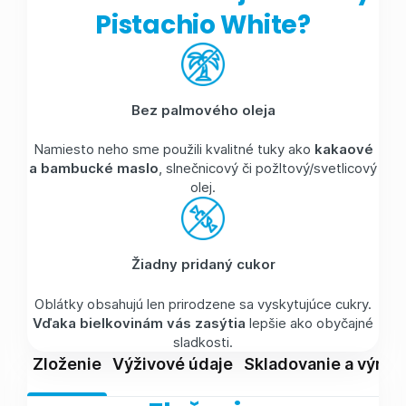
Pistachio White?
Bez palmového oleja
Namiesto neho sme použili kvalitné tuky ako
kakaové
a bambucké maslo
, slnečnicový či požltový/svetlicový
olej.
Žiadny pridaný cukor
Oblátky obsahujú len prirodzene sa vyskytujúce cukry.
Vďaka bielkovinám vás zasýtia
lepšie ako obyčajné
sladkosti.
Zloženie
Výživové údaje
Skladovanie a výrob