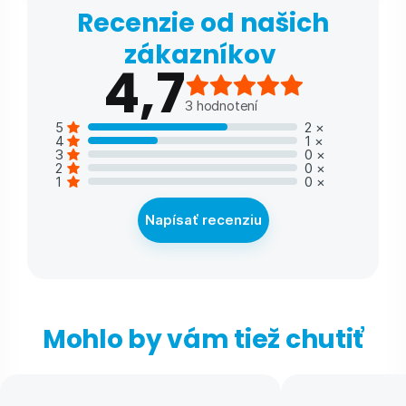
Recenzie od našich
zákazníkov
4,7
3
hodnotení
5
2
×
4
1
×
3
0
×
2
0
×
1
0
×
Napísať recenziu
Mohlo by vám tiež chutiť