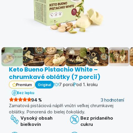
Keto Bueno Pistachio White –
chrumkavé oblátky (7 porcií)
7 porcií
od 1. kroku
Original
Premium
Bez lepku
94
%
3
hodnotení
Zamatová pistáciová náplň vnútri veľkej chrumkavej
oblátky. Ponorená do bielej čokolády.
Vysoký obsah
Bez pridaného
bielkovín
cukru