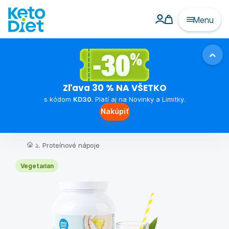
Menu
Zľava 30 % NA VŠETKO
s kódom
KD30
. Platí aj na Novinky a Limitky.
Nakúpiť
...
Proteínové nápoje
Vegetarian