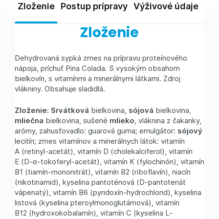
Zloženie
Postup prípravy
Výživové údaje
Skl
Zloženie
Dehydrovaná sypká zmes na prípravu proteínového
nápoja, príchuť Pina Colada. S vysokým obsahom
bielkovín, s vitamínmi a minerálnymi látkami. Zdroj
vlákniny. Obsahuje sladidlá.
Zloženie: Srvátková
bielkovina,
sójová
bielkovina,
mliečna
bielkovina, sušené
mlieko
, vláknina z čakanky,
arómy, zahusťovadlo: guarová guma; emulgátor:
sójový
lecitín; zmes vitamínov a minerálnych látok: vitamín
A (retinyl-acetát), vitamín D (cholekalciferol), vitamín
E (D-α-tokoferyl-acetát), vitamín K (fylochinón), vitamín
B1 (tiamín-mononitrát), vitamín B2 (riboflavín), niacín
(nikotinamid), kyselina pantoténová (D-pantotenát
vápenatý), vitamín B6 (pyridoxín-hydrochlorid), kyselina
listová (kyselina pteroylmonoglutámová), vitamín
B12 (hydroxokobalamín), vitamín C (kyselina L-