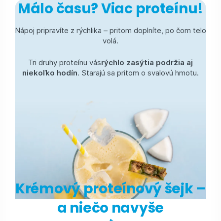
Málo času? Viac proteínu!
Nápoj pripravíte z rýchlika – pritom doplníte, po čom telo
volá.
Tri druhy proteínu vás
rýchlo zasýtia podržia aj
niekoľko hodín
. Starajú sa pritom o svalovú hmotu.
Krémový proteínový šejk –
a niečo navyše