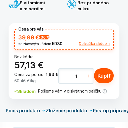
S vitamínmi
Bez pridaného
a minerálmi
cukru
Cena pre vás
39,99 €
-30
%
KD30
Do košíka s kódom
so zľavovým kódom
Bez kódu:
57,13 €
Cena za porciu
:
1,63 €
Kúpiť
60,46 €
/kg
Skladom
Pošleme vám v diskrétnom balíčku.
Popis produktu
Zloženie produktu
Postup príprav