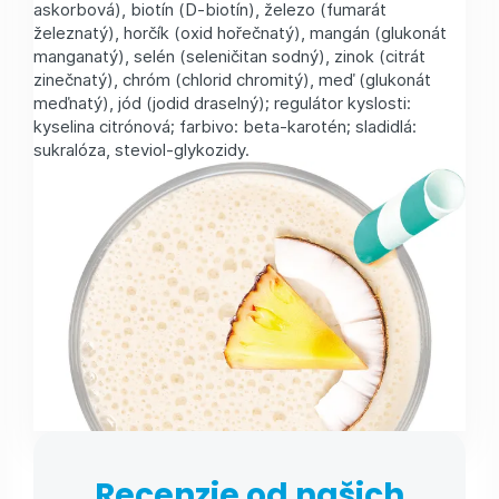
askorbová), biotín (D-biotín), železo (fumarát
železnatý), horčík (oxid hořečnatý), mangán (glukonát
manganatý), selén (seleničitan sodný), zinok (citrát
zinečnatý), chróm (chlorid chromitý), meď (glukonát
meďnatý), jód (jodid draselný); regulátor kyslosti:
kyselina citrónová; farbivo: beta-karotén; sladidlá:
sukralóza, steviol-glykozidy.
Recenzie od našich