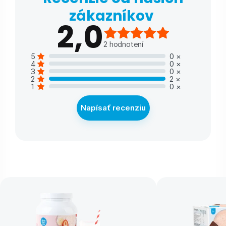
zákazníkov
2,0
2
hodnotení
5
0
×
4
0
×
3
0
×
2
2
×
1
0
×
Napísať recenziu