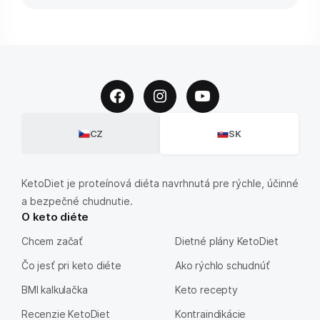
CZ
SK
KetoDiet je proteínová diéta navrhnutá pre rýchle, účinné
a bezpečné chudnutie.
O keto diéte
Chcem začať
Dietné plány KetoDiet
Čo jesť pri keto diéte
Ako rýchlo schudnúť
BMI kalkulačka
Keto recepty
Recenzie KetoDiet
Kontraindikácie