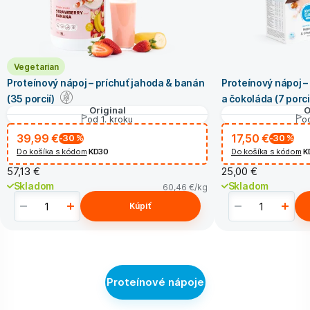
Vegetarian
Proteínový nápoj – príchuť jahoda & banán
Proteínový nápoj – 
(35 porcií)
a čokoláda (7 porci
Original
O
od 1. kroku
od
39,99 €
17,50 €
-30
%
-30
%
Do košíka s kódom
KD30
Do košíka s kódom
K
57,13 €
25,00 €
Skladom
Skladom
60,46 €
/kg
Kúpiť
Proteínové nápoje