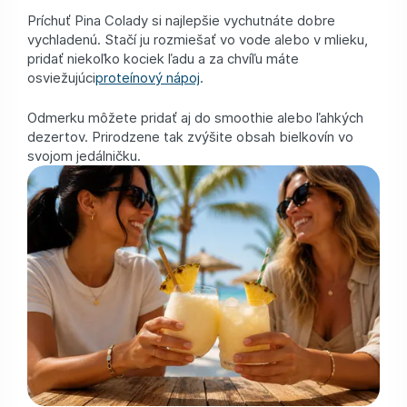
Príchuť Pina Colady si najlepšie vychutnáte dobre
vychladenú. Stačí ju rozmiešať vo vode alebo v mlieku,
pridať niekoľko kociek ľadu a za chvíľu máte
osviežujúci
proteínový nápoj
.
Odmerku môžete pridať aj do smoothie alebo ľahkých
dezertov. Prirodzene tak zvýšite obsah bielkovín vo
svojom jedálničku.