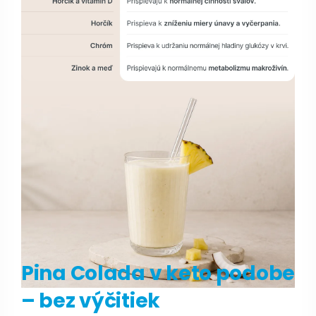
Pina Colada v keto podobe
– bez výčitiek