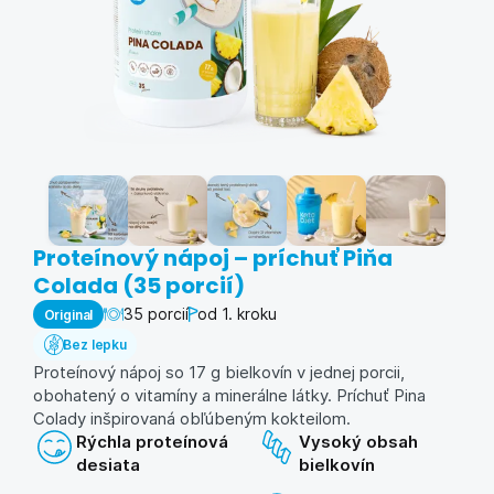
Proteínový nápoj – príchuť Piňa
Colada (35 porcií)
35 porcií
od 1. kroku
Original
Bez lepku
Proteínový nápoj so 17 g bielkovín v jednej porcii,
obohatený o vitamíny a minerálne látky. Príchuť Pina
Colady inšpirovaná obľúbeným kokteilom.
Rýchla proteínová
Vysoký obsah
desiata
bielkovín