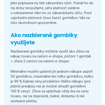
jeho pripísania na Váš zákaznícky účet. Pokiaľ ho do
tej doby nevyužijete, jeho platnosť zanikne
a odoberieme Vám ho zo zákazníckeho účtu. Pred
vypršaním platnosti (hoci časti) gombíkov Vás na
túto skutočnosť upozorníme.
Ako nazbierané gombíky
využijete
Nazbierané gombíky môžete využiť ako zľavu na
nákup tovaru na našom e-shope, pričom 1 gombík
= zľava 5 centov na našom e-shope.
Minimálne musíte uplatniť pri jednom nákupe aspoň
50 gombíkov, maximálne len toľko gombíkov, koľko
je 90 % kúpnej ceny produktov Vášho nákupu (pre
platné predpisy nie je možné uhradiť gombíkmi
100 % ceny). Zľava sa uplatňuje vždy iba na cenu
tovaru, nie na dopravné, balné, dobierku či iné
súvisiace platby.