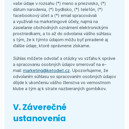
vaše údaje v rozsahu (*) meno a priezvisko, (*)
dátum narodenia, (*) bydlisko, (*) telefón, (*)
facebookový účet a (*) email spracovávali
a využívali na marketingové účely, najmä na
zasielanie obchodných oznámení elektronickými
prostriedkami, a to až do odvolania vášho súhlasu
s tým, že k týmto údajom môžu byť priradené aj
ďalšie údaje, ktoré oprávnene získame.
Súhlas môžete odvolať a otázky vo vzťahu k správe
a spracovaniu osobných údajov smerovať na e-
mail:
marketing@ketodiet.cz
. Upozorňujeme, že
odvolaním súhlasu so spracovaním osobných údajov
dôjde k ukončeniu vášho členstva vo vernostnom
klube a tým aj k strate nazbieraných gombíkov.
V. Záverečné
ustanovenia