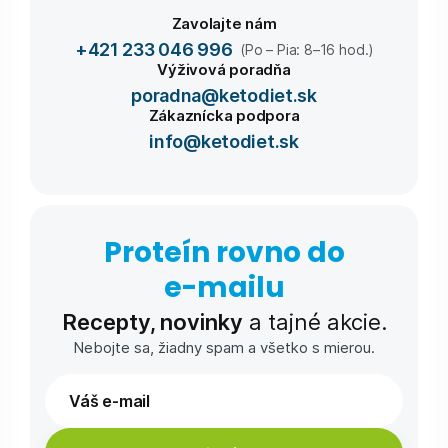
Zavolajte nám
+421 233 046 996
(Po – Pia: 8–16 hod.)
Výživová poradňa
poradna@ketodiet.sk
Zákaznícka podpora
info@ketodiet.sk
Proteín rovno do
e-⁠mailu
Recepty, novinky
a tajné akcie.
Nebojte sa, žiadny spam a všetko s mierou.