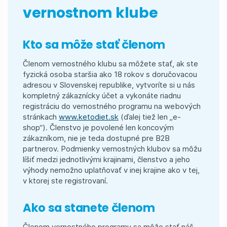
vernostnom klube
Kto sa môže stať členom
Členom vernostného klubu sa môžete stať, ak ste
fyzická osoba staršia ako 18 rokov s doručovacou
adresou v Slovenskej republike, vytvoríte si u nás
kompletný zákaznícky účet a vykonáte riadnu
registráciu do vernostného programu na webových
stránkach
www.ketodiet.sk
(ďalej tiež len „e-
shop“). Členstvo je povolené len koncovým
zákazníkom, nie je teda dostupné pre B2B
partnerov. Podmienky vernostných klubov sa môžu
líšiť medzi jednotlivými krajinami, členstvo a jeho
výhody nemožno uplatňovať v inej krajine ako v tej,
v ktorej ste registrovaní.
Ako sa stanete členom
Členom vernostného programu sa môže stať náš