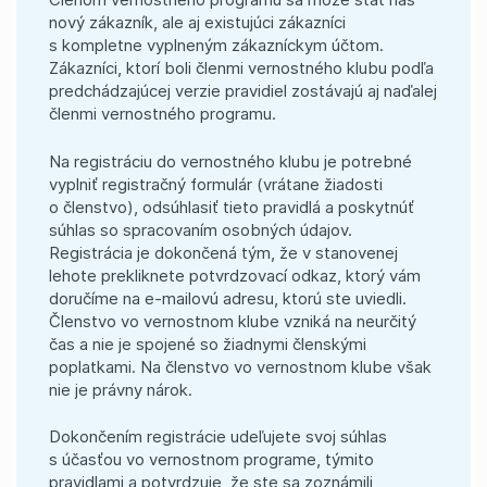
nový zákazník, ale aj existujúci zákazníci
s kompletne vyplneným zákazníckym účtom.
Zákazníci, ktorí boli členmi vernostného klubu podľa
predchádzajúcej verzie pravidiel zostávajú aj naďalej
členmi vernostného programu.
Na registráciu do vernostného klubu je potrebné
vyplniť registračný formulár (vrátane žiadosti
o členstvo), odsúhlasiť tieto pravidlá a poskytnúť
súhlas so spracovaním osobných údajov.
Registrácia je dokončená tým, že v stanovenej
lehote prekliknete potvrdzovací odkaz, ktorý vám
doručíme na e-⁠mailovú adresu, ktorú ste uviedli.
Členstvo vo vernostnom klube vzniká na neurčitý
čas a nie je spojené so žiadnymi členskými
poplatkami. Na členstvo vo vernostnom klube však
nie je právny nárok.
Dokončením registrácie udeľujete svoj súhlas
s účasťou vo vernostnom programe, týmito
pravidlami a potvrdzuje, že ste sa zoznámili