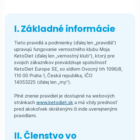
I. Základné informácie
Tieto pravidlá a podmienky (ďalej len „pravidlá“)
upravujú fungovanie vernostného klubu Moja
KetoDiet (ďalej len „vernostný klub“), ktorý pre
svojich zákazníkov prevádzkuje spoločnosť
KetoDiet Europe SE, so sídlom Ovocný trh 1096/8,
110 00 Praha 1, Česká republika, IČO
14053225 (ďalej len „my“).
Plné znenie pravidiel je dostupné na webových
stránkach
www.ketodiet.sk
a má vždy prednosť
pred akokoľvek skrátenými či inde uverejnenými
pravidlami.
II. Členstvo vo