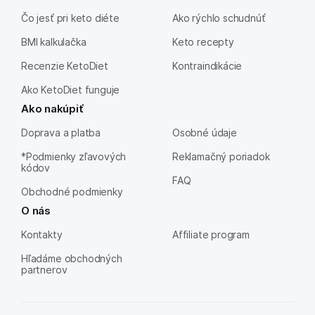
Čo jesť pri keto diéte
Ako rýchlo schudnúť
BMI kalkulačka
Keto recepty
Recenzie KetoDiet
Kontraindikácie
Ako KetoDiet funguje
Ako nakúpiť
Doprava a platba
Osobné údaje
*Podmienky zľavových
Reklamačný poriadok
kódov
FAQ
Obchodné podmienky
O nás
Kontakty
Affiliate program
Hľadáme obchodných
partnerov