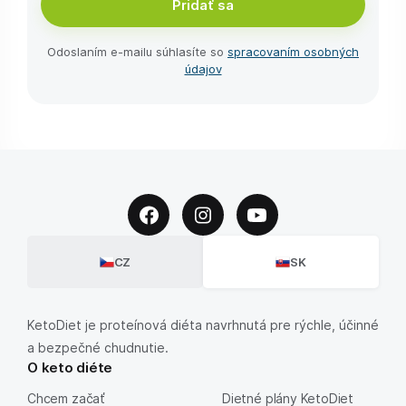
Pridať sa
Odoslaním e-⁠mailu súhlasíte so
spracovaním osobných
údajov
CZ
SK
KetoDiet je proteínová diéta navrhnutá pre rýchle, účinné
a bezpečné chudnutie.
O keto diéte
Chcem začať
Dietné plány KetoDiet