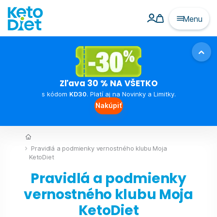
Menu
Zľava 30 % NA VŠETKO
s kódom
KD30
. Platí aj na Novinky a Limitky.
Nakúpiť
Pravidlá a podmienky vernostného klubu Moja
KetoDiet
Pravidlá a podmienky
vernostného klubu Moja
KetoDiet