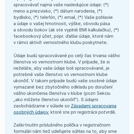
spracovávať najmä vaše nasledujúce údaje: (*)
meno a priezvisko, (*) dátum narodenia, (*)
bydlisko, (*) telefón, (*) email, (*) Vaše pohlavie
a údaje o vašej hmotnosti, výške, obvodu pása
a obvodu bokov (ak ste vyplnili BMI kalkulačku), (*)
facebookový účet, popr. ďalšie údaje, ktoré nám
v rámci aktivít vernostného klubu poskytnete.
Údaje budú spracovávané po celý čas trvania vášho
členstva vo vernostnom klube. V prípade, že si
neželáte, aby vaše údaje boli spracovávané, je
potrebné vaše členstvo vo vernostnom klube
ukončiť. V takom prípade budú vaše osobné údaje
vymazané bez zbytočného odkladu po doručení
vášho ukončenia členstva v klube (pozri Sekciu
„ako môžete členstvo ukončiť“). S údajmi
zaobchádzame v súlade so
Zásadami spracovania
osobných údajov
, ktoré ste pri registrácii potvrdili.
Zaškrtnutím príslušného políčka v registračnom
formulári nám tiež udeľujete súhlas na to, aby sme