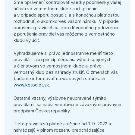
Sme oprávnení kontrolovať všetky podmienky vašej
účasti vo vernostnom klube a ich plnenie
a v prípade sporu posúdiť, a s konečnou platnosťou
rozhodnúť, o akomkoľvek vašom nároku. V prípade
porušenia pravidiel a/alebo dôvodného podozrenia
z porušenia pravidiel vás môžeme z vernostného
klubu vylúčiť.
Vyhradzujeme si právo jednostranne meniť tieto
pravidlá – ako princíp čerpania výhod spojených
s členstvom vo vernostnom klube aj právo
vernostný klub bez náhrady zrušiť. O zmenách vás
budeme informovať na webových stránkach
www.ketodiet.sk
.
Ostatné vzťahy, výslovne neupravené týmito
pravidlami, sa riadia všeobecne záväznými právnymi
predpismi Českej republiky.
Tieto pravidlá sú platné a účinné od 1. 9. 2022 a
nahrádzajú v plnom rozsahu predchádzajúce