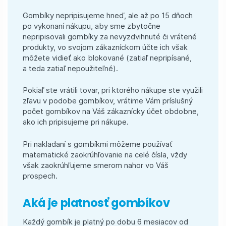
Gombíky nepripisujeme hneď, ale až po 15 dňoch
po vykonaní nákupu, aby sme zbytočne
nepripisovali gombíky za nevyzdvihnuté či vrátené
produkty, vo svojom zákazníckom účte ich však
môžete vidieť ako blokované (zatiaľ nepripísané,
a teda zatiaľ nepoužiteľné).
Pokiaľ ste vrátili tovar, pri ktorého nákupe ste využili
zľavu v podobe gombíkov, vrátime Vám príslušný
počet gombíkov na Váš zákaznícky účet obdobne,
ako ich pripisujeme pri nákupe.
Pri nakladaní s gombíkmi môžeme používať
matematické zaokrúhľovanie na celé čísla, vždy
však zaokrúhľujeme smerom nahor vo Váš
prospech.
Aká je platnosť gombíkov
Každý gombík je platný po dobu 6 mesiacov od