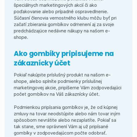
špeciálnych marketingových akcií či ako
poďakovanie alebo prípadné ospravedlnenie.
Súčasní členovia vernostného klubu môžu byť pri
začatí zbierania gombíkov odmenení aj za svoje
predchádzajúce nedávne nákupy na našom e-
shope.
Ako gombíky pripisujeme na
zákaznícky účet
Pokiaľ nakúpite príslušný produkt na našom e-
shope, alebo splníte podmienky príslušnej
marketingovej akcie, pripíšeme Vám zodpovedajúci
počet gombíkov na Váš zákaznícky účet.
Podmienkou pripísania gombíkov je, že od kúpnej
zmluvy na tovar neodstúpite alebo nám tovar iným
spôsobom nevrátite alebo nezaplatíte. Pokiaľ sa
tak stane, sme oprávnení Vám aj už pripísané
gombíky v zodpovedajúcom počte odobrať.