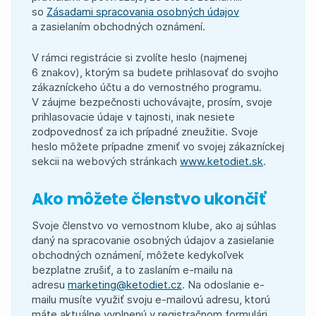
so
Zásadami spracovania osobných údajov
a zasielaním obchodných oznámení.
V rámci registrácie si zvolíte heslo (najmenej
6 znakov), ktorým sa budete prihlasovať do svojho
zákazníckeho účtu a do vernostného programu.
V záujme bezpečnosti uchovávajte, prosím, svoje
prihlasovacie údaje v tajnosti, inak nesiete
zodpovednosť za ich prípadné zneužitie. Svoje
heslo môžete prípadne zmeniť vo svojej zákazníckej
sekcii na webových stránkach
www.ketodiet.sk
.
Ako môžete členstvo ukončiť
Svoje členstvo vo vernostnom klube, ako aj súhlas
daný na spracovanie osobných údajov a zasielanie
obchodných oznámení, môžete kedykoľvek
bezplatne zrušiť, a to zaslaním e-mailu na
adresu
marketing@ketodiet.cz
. Na odoslanie e-
mailu musíte využiť svoju e-mailovú adresu, ktorú
máte aktuálne vyplnenú v registračnom formulári,