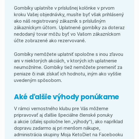
Gombíky uplatníte v príslušnej kolónke v prvom
kroku Vašej objednávky, musíte byť však prihlásený
ako náš registrovaný zákazník s príslušným
zákazníckym účtom. Uplatnené gombíky za doteraz
nedodaný tovar môžu byť vo Vašom zákazníckom
účte zobrazené ako rezervované.
Gombíky nemôžete uplatniť spoločne s inou zľavou
ani v niektorých akciách, v ktorých ich uplatnenie
neumožníme. Gombíky tiež nemôžete premeniť za
peniaze či inak získať ich hodnotu, iným ako vyššie
uvedeným spôsobom.
Aké ďalšie výhody ponúkame
V rámci vernostného klubu pre Vás môžeme
pripravovať aj ďalšie špeciálne členské ponuky
a akcie (ďalej spoločne len „výhody“), ako napríklad
dopravu zadarmo aj pri menšom nákupe,
administrácia skupiny Moja KetoDiet na Facebooku