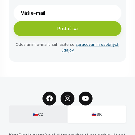
Pridať sa
Odoslaním e-⁠mailu súhlasíte so
spracovaním osobných
údajov
CZ
SK