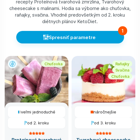
recepty Proteínová tvarohová zmrzlina, Tvarohový
cheesecake s malinami. Hodia sa výborne ako chuťovka,
raňajky, svačina. Vhodné predovšetkým od 2. kroku
diétnych plánov KetoDiet.
1
Spresniť parametre
Chuťovka
Raňajky
Svačina
Chuťovka
veľmi jednoduché
náročnejšie
od 2. kroku
od 3. kroku
Proteínová tvarohová
Tvarohový cheesecake