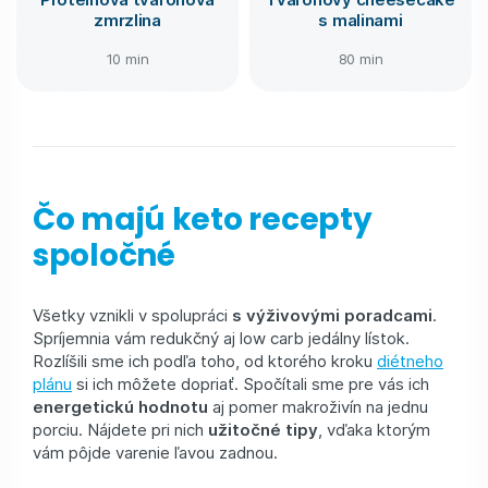
zmrzlina
s malinami
10 min
80 min
Čo majú keto recepty
spoločné
Všetky vznikli v spolupráci
s výživovými poradcami
.
Spríjemnia vám redukčný aj low carb jedálny lístok.
Rozlíšili sme ich podľa toho, od ktorého kroku
diétneho
plánu
si ich môžete dopriať. Spočítali sme pre vás ich
energetickú hodnotu
aj pomer makroživín na jednu
porciu. Nájdete pri nich
užitočné tipy
, vďaka ktorým
vám pôjde varenie ľavou zadnou.