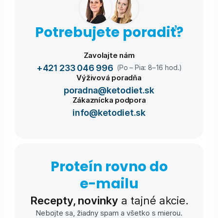
Potrebujete poradiť?
Zavolajte nám
+421 233 046 996
(Po – Pia: 8–16 hod.)
Výživová poradňa
poradna@ketodiet.sk
Zákaznícka podpora
info@ketodiet.sk
Proteín rovno do
e-⁠mailu
Recepty, novinky
a tajné akcie.
Nebojte sa, žiadny spam a všetko s mierou.