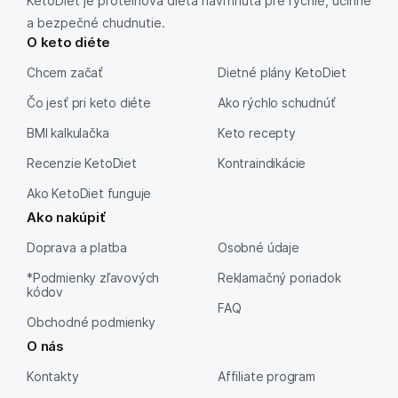
KetoDiet je proteínová diéta navrhnutá pre rýchle, účinné
a bezpečné chudnutie.
O keto diéte
Chcem začať
Dietné plány KetoDiet
Čo jesť pri keto diéte
Ako rýchlo schudnúť
BMI kalkulačka
Keto recepty
Recenzie KetoDiet
Kontraindikácie
Ako KetoDiet funguje
Ako nakúpiť
Doprava a platba
Osobné údaje
*Podmienky zľavových
Reklamačný poriadok
kódov
FAQ
Obchodné podmienky
O nás
Kontakty
Affiliate program