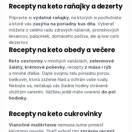
Recepty na keto raňajky a dezerty
Pripravte si
výdatné raňajky
, na ktorých si pochutnáte
a ktoré vás
zasýtia na poriadny kus dňa
. Vyberať
môžete z celého radu zdravých nátierok, proteínových
lievancov, palaciniek, domáceho pečiva, ale aj low carb
dezertov.
Recepty na keto obedy a večere
Keto cestoviny
v mnohých variáciách,
zeleninové
šaláty, krémové polievky
, recepty
z mäsa i rýb
a mnohé ďalšie. Dajte svojmu telu poriadnu porciu
bielkovín, ktorá zaženie hlad a ochráni vaše svaly.
Nebojte sa, nečakajú vás žiadne hodiny strávené
zložitým varením. Väčšinu jedál máte uvarenú
do pol
hodinky
.
Recepty na keto cukrovinky
Vianočné maškrtenie
nemusia nutne priniesť
kilogramy navyše. Stačí vybrať ten
správny recept