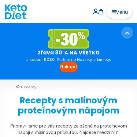
Menu
Zľava 30 % NA VŠETKO
s kódom
KD30
. Platí aj na Novinky a Limitky.
Nakúpiť
Recepty
Recepty s malinovým
proteínovým nápojom
Pripravili sme pre vás recepty založené na proteínovom
nápoji s malinovou príchuťou. Nájdete medzi nimi