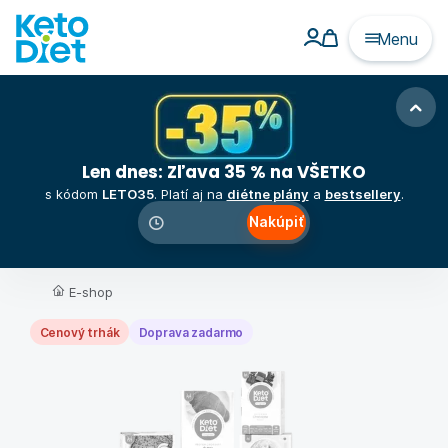
Menu
Len dnes: Zľava 35 % na VŠETKO
s kódom
LETO35
. Platí aj na
diétne plány
a
bestsellery
.
Nakúpiť
00
:
00
:
00
E-shop
Cenový trhák
Doprava zadarmo