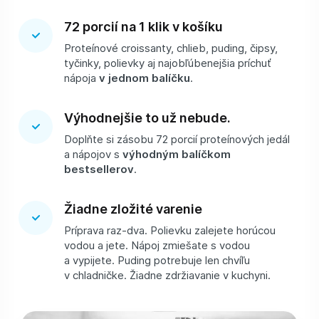
72 porcií na 1 klik v košíku
Proteínové croissanty, chlieb, puding, čipsy,
tyčinky, polievky aj najobľúbenejšia príchuť
nápoja
v jednom balíčku
.
Výhodnejšie to už nebude.
Doplňte si zásobu 72 porcií proteínových jedál
a nápojov s
výhodným balíčkom
bestsellerov
.
Žiadne zložité varenie
Príprava raz-dva. Polievku zalejete horúcou
vodou a jete. Nápoj zmiešate s vodou
a vypijete. Puding potrebuje len chvíľu
v chladničke. Žiadne zdržiavanie v kuchyni.