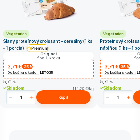
Vegetarian
Vegetarian
Slaný proteínový croissant – cereálny (1 ks
Proteínový croiss
– 1 porcia)
náplňou (1 ks – 1 po
Premium
Original
O
od 1. kroku
od
3,71 €
3,71 €
-35
%
-35
%
Do košíka s kódom
LETO35
Do košíka s kódom
L
5,71 €
5,71 €
Skladom
Skladom
114,20 €
/kg
Kúpiť