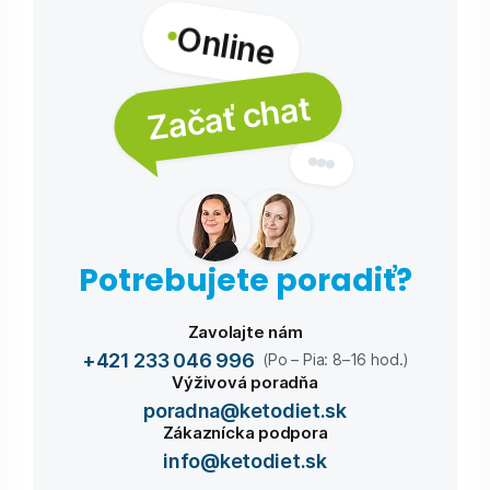
Online
Začať chat
Potrebujete poradiť?
Zavolajte nám
+421 233 046 996
(Po – Pia: 8–16 hod.)
Výživová poradňa
poradna@ketodiet.sk
Zákaznícka podpora
info@ketodiet.sk