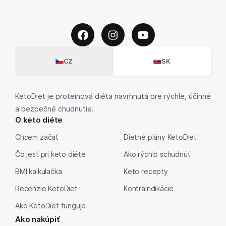
CZ
SK
KetoDiet je proteínová diéta navrhnutá pre rýchle, účinné
a bezpečné chudnutie.
O keto diéte
Chcem začať
Dietné plány KetoDiet
Čo jesť pri keto diéte
Ako rýchlo schudnúť
BMI kalkulačka
Keto recepty
Recenzie KetoDiet
Kontraindikácie
Ako KetoDiet funguje
Ako nakúpiť