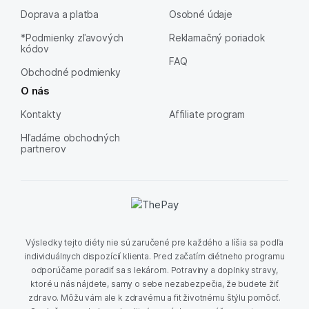
Doprava a platba
Osobné údaje
*Podmienky zľavových
Reklamačný poriadok
kódov
FAQ
Obchodné podmienky
O nás
Kontakty
Affiliate program
Hľadáme obchodných
partnerov
Výsledky tejto diéty nie sú zaručené pre každého a líšia sa podľa
individuálnych dispozícií klienta. Pred začatím diétneho programu
odporúčame poradiť sa s lekárom. Potraviny a doplnky stravy,
ktoré u nás nájdete, samy o sebe nezabezpečia, že budete žiť
zdravo. Môžu vám ale k zdravému a fit životnému štýlu pomôcť.