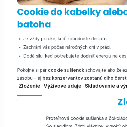
Cookie do kabelky aleb
batoha
Je vždy poruke, keď zabudnete desiatu.
Zachráni vás počas náročných dní v práci.
Dodá silu, keď potrebujete doplniť energiu na ces
Pokojne si pár
cookie sušienok
schovajte ako žele
zásobu – aj
bez konzervantov zostanú dlho čers
Zloženie
Výživové údaje
Skladovanie a vý
Zl
Proteínová cookie sušienka s čokolád
So sladidlom. Zdroj vlákniny, vysoký ob