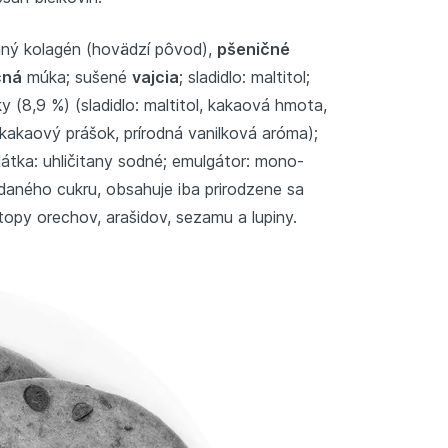
aný kolagén (hovädzí pôvod),
pšeničné
čná
múka; sušené
vajcia
; sladidlo: maltitol;
y (8,9 %) (sladidlo: maltitol, kakaová hmota,
 kakaový prášok, prírodná vanilková aróma);
látka: uhličitany sodné; emulgátor: mono-
idaného cukru, obsahuje iba prirodzene sa
opy orechov, arašidov, sezamu a lupiny.