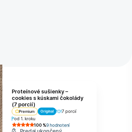
Proteínové sušienky –
cookies s kúskami čokolády
(7 porcií)
7 porcií
Original
Premium
od 1. kroku
100
%
9
hodnotení
Predaj ukončený