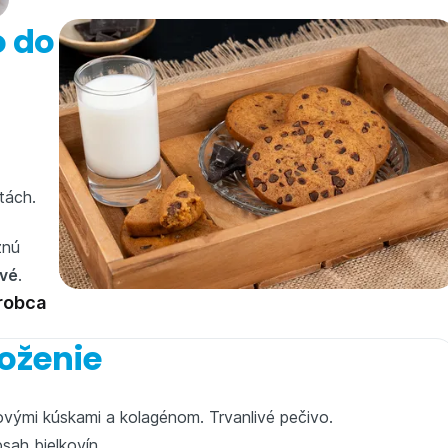
o do
tách.
znú
tvé
.
robca
oženie
ovými kúskami a kolagénom. Trvanlivé pečivo.
sah bielkovín.