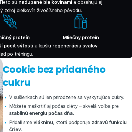
 Tieto sú
nadupané bielkovinami
a obsahujú aj
ý zdroj bielkovín živočíšneho pôvodu.
ničný proteín
Mliečny proteín
ší pocit sýtosti
a lepšiu
regeneráciu svalov
lad po tréningu.
Cookie bez pridaného
cukru
V sušienkach sú len prirodzene sa vyskytujúce cukry.
Môžete maškrtiť aj počas diéty – skvelá voľba pre
stabilnú energiu počas dňa
.
Pridali sme
vlákninu
, ktorá podporuje
zdravú funkciu
čriev
.