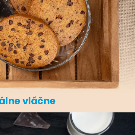
lne vláčne
 cm. Sú bohato vláčne, nedrobia sa. Do každej
y
. Doprajte si odmenu bez pocitu viny.