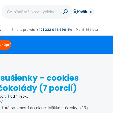
Košík
0
s
Sme tu pre vás:
+421 233 046 996
(Po – Pia: 8–16 hod.)
et
Chudnutie pre mužov
akúpiť
dnúť
Nízkosacharidová diéta
a
aviek
Low carb diéta
dných
ovat
Bielkovinová diéta
 sušienky – cookies
ťdesiatke
Schudli s nami
okolády (7 porcií)
m
porcií
od 1. kroku
ní
 ktorá sa zmestí do dlane. Mäkké sušienky s 13 g