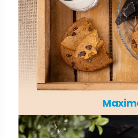
Maximá
Cookie sušienky
majú priemer asi 8
sme pridali
kúsočky čokolád