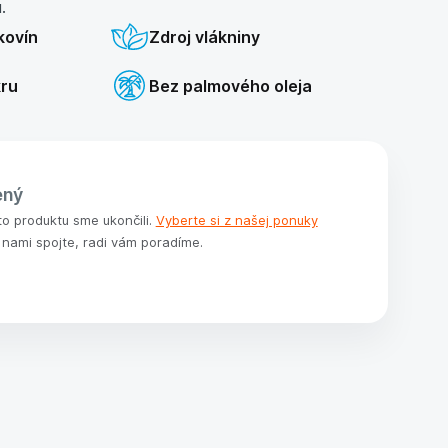
.
kovín
Zdroj vlákniny
kru
Bez palmového oleja
ený
to produktu sme ukončili.
Vyberte si z našej ponuky
 nami spojte, radi vám poradíme.