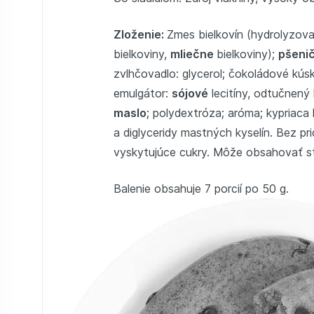
Zloženie:
Zmes bielkovín (hydrolyzov
bielkoviny,
mliečne
bielkoviny);
pšeni
zvlhčovadlo: glycerol; čokoládové kúsk
emulgátor:
sójové
lecitíny, odtučnený
maslo
; polydextróza; aróma; kypriaca 
a diglyceridy mastných kyselín. Bez pr
vyskytujúce cukry. Môže obsahovať st
Balenie obsahuje 7 porcií po 50 g.