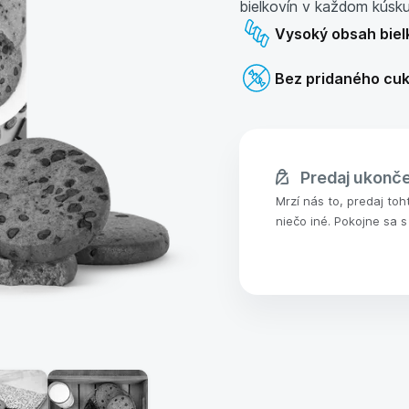
bielkovín v každom kúsku
Vysoký obsah biel
Bez pridaného cu
Predaj ukonč
Mrzí nás to, predaj toh
niečo iné. Pokojne sa s