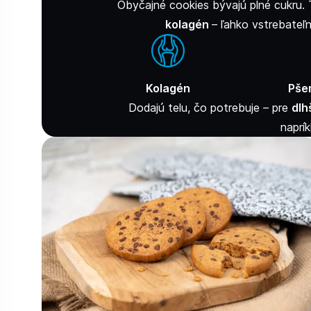
Obyčajné cookies bývajú plné cukru.
kolagén
– ľahko vstrebateľn
Kolagén
Pše
Dodajú telu, čo potrebuje – pre
dlh
naprík