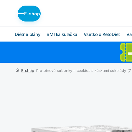
E-shop
Diétne plány
BMI kalkulačka
Všetko o KetoDiet
Va
Diétne plány KetoDiet
Ako KetoDiet funguje
O proteínovej diéte
Nízka nadváha (BASIC)
E-shop
Proteínové sušienky – cookies s kúskami čokolády (7 p
Ketóza
Stredná nadváha
(MEDIUM)
Chcem začať
Vysoká nadváha
BMI kalkulačka
(INTENSE)
Čo budem jesť
Ktorý plán je pre mňa?