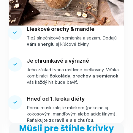
Lieskové orechy & mandle
Tiež slnečnicové semienka a sezam. Dodajú
vám energiu
aj kľúčové živiny.
Je chrumkavé a výrazné
Jeho základ tvoria rastlinné bielkoviny. Vďaka
kombinácii
čokolády, orechov a semienok
vás každý hlt bude baviť.
Hneď od 1. kroku diéty
Porciu müsli zalejte mliekom (pokojne aj
kokosovým, mandľovým alebo acidofilným).
Raňajkujte
zdravšie a s chuťou
.
Müsli pre štíhle krivky