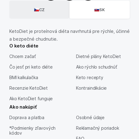
CZ
SK
KetoDiet je proteínová diéta navrhnutá pre rýchle, účinné
a bezpečné chudnutie.
O keto diéte
Chcem začať
Dietné plány KetoDiet
Čo jesť pri keto diéte
Ako rýchlo schudnúť
BMI kalkulačka
Keto recepty
Recenzie KetoDiet
Kontraindikácie
Ako KetoDiet funguje
Ako nakúpiť
Doprava a platba
Osobné údaje
*Podmienky zľavových
Reklamačný poriadok
kódov
FAQ