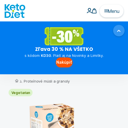
Menu
Zľava 30 % NA VŠETKO
s kódom
KD30
. Platí aj na Novinky a Limitky.
Nakúpiť
...
Proteínové müsli a granoly
Vegetarian