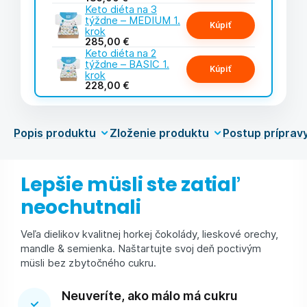
Keto diéta na 3
týždne – MEDIUM 1.
Kúpiť
krok
285,00 €
Keto diéta na 2
týždne – BASIC 1.
Kúpiť
krok
228,00 €
Popis produktu
Zloženie produktu
Postup príprav
Lepšie müsli ste zatiaľ
neochutnali
Veľa dielikov kvalitnej horkej čokolády, lieskové orechy,
mandle & semienka. Naštartujte svoj deň poctivým
müsli bez zbytočného cukru.
Neuveríte, ako málo má cukru