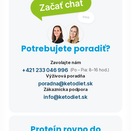
Začať chat
Potrebujete poradiť?
Zavolajte nám
+421 233 046 996
(Po – Pia: 8–16 hod.)
Výživová poradňa
poradna@ketodiet.sk
Zákaznícka podpora
info@ketodiet.sk
Proteín rovno do