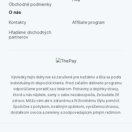
Obchodné podmienky
O nás
Kontakty
Affiliate program
Hľadáme obchodných
partnerov
Výsledky tejto diéty nie sú zaručené pre každého a líšia sa podľa
individuálnych dispozícií klienta. Pred začatím diétneho programu
odporúčame poradiť sa s lekárom. Potraviny a doplnky stravy,
ktoré u nás nájdete, samy o sebe nezabezpečia, že budete žiť
zdravo. Môžu vám ale k zdravému a fit životnému štýlu pomôcť.
Spoločne s pohybom, kvalitným spánkom, vyváženou stravou,
dostatkom ovocia a zeleniny a zodpovedajúcim pitným režimom.