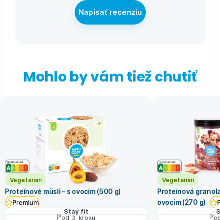
Napísať recenziu
Mohlo by vám tiež chutiť
Vegetarian
Vegetarian
Proteínové müsli – s ovocím (500 g)
Proteínová granola
ovocím (270 g)
Premium
Stay fit
S
od 3. kroku
od