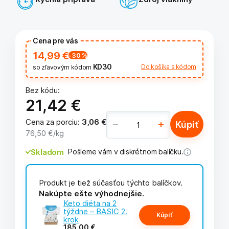
Cena pre vás
14,99 €
-30
%
KD30
Do košíka s kódom
so zľavovým kódom
Bez kódu:
21,42 €
Cena za porciu
:
3,06 €
Kúpiť
76,50 €
/kg
Skladom
Pošleme vám v diskrétnom balíčku.
Produkt je tiež súčasťou týchto balíčkov.
Nakúpte ešte výhodnejšie.
Keto diéta na 2
týždne – BASIC 2.
Kúpiť
krok
185,00 €