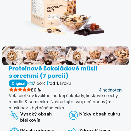
Proteínové čokoládové müsli
s orechmi (7 porcií)
7 porcií
od 1. kroku
Original
80
%
4
hodnotení
Veľa dielikov kvalitnej horkej čokolády, lieskové orechy,
mandle & semienka. Naštartujte svoj deň poctivým
müsli bez zbytočného cukru.
Vysoký obsah
Nízky obsah cukru
bielkovín
Rýchla príprava
Zdroj vlákniny