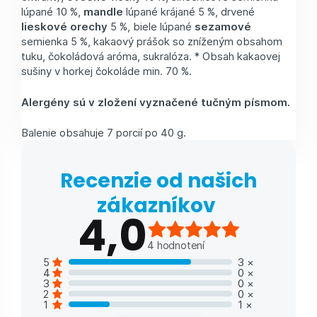
lúpané 10 %,
mandle
lúpané krájané 5 %, drvené
lieskové orechy
5 %, biele lúpané
sezamové
semienka 5 %, kakaový prášok so zníženým obsahom
tuku, čokoládová aróma, sukralóza. * Obsah kakaovej
sušiny v horkej čokoláde min. 70 %.
Alergény sú v zložení vyznačené tučným písmom.
Balenie obsahuje 7 porcií po 40 g.
Recenzie od našich
zákazníkov
4,0
4
hodnotení
5
3
×
4
0
×
3
0
×
2
0
×
1
1
×