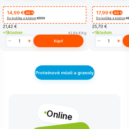
14,99 €
17,99 €
-30
%
-30
%
Do košíka s kódom
KD30
Do košíka s kódom
K
21,42 €
25,70 €
Skladom
Skladom
42,84 €
/kg
Kúpiť
Proteínové müsli a granoly
Online