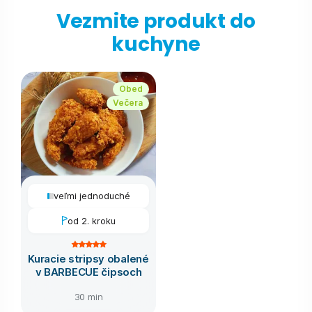
Vezmite produkt do
kuchyne
Obed
Večera
veľmi jednoduché
od 2. kroku
Kuracie stripsy obalené
v BARBECUE čipsoch
30 min