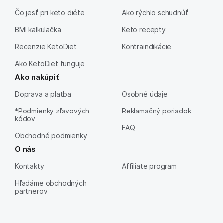
Čo jesť pri keto diéte
Ako rýchlo schudnúť
BMI kalkulačka
Keto recepty
Recenzie KetoDiet
Kontraindikácie
Ako KetoDiet funguje
Ako nakúpiť
Doprava a platba
Osobné údaje
*Podmienky zľavových
Reklamačný poriadok
kódov
FAQ
Obchodné podmienky
O nás
Kontakty
Affiliate program
Hľadáme obchodných
partnerov