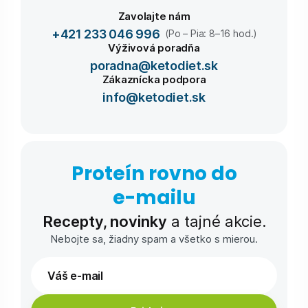
Zavolajte nám
+421 233 046 996
(Po – Pia: 8–16 hod.)
Výživová poradňa
poradna@ketodiet.sk
Zákaznícka podpora
info@ketodiet.sk
Proteín rovno do
e-⁠mailu
Recepty, novinky
a tajné akcie.
Nebojte sa, žiadny spam a všetko s mierou.