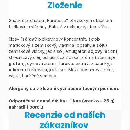
Zloženie
Snack s príchuťou „Barbecue“. S vysokým obsahom
bielkovín a vlákniny. Balené v ochrannej atmosfére.
čipsy [
sójový
bielkovinový koncentrát, škrob
maniokový a zemiakový, vláknina (obsahuje
sóju
),
zemiakové vločky, jedlá soľ, emulgátor:
sójový
lecitín],
slnečnicový olej, ochucujúca zložka [aróma (obsahuje
glutén
), dymová aróma, farbivo: extrakt z papriky];
mliečna
bielkovina, jedlá soľ. Môže obsahovať zeler,
vajcia, horčičné semeno.
Alergény sú v zložení vyznačené tučným písmom.
Odporúčaná denná dávka = 1 kus (vrecko –⁠ 25 g)
nahradí 1 porciu.
Recenzie od našich
zákazníkov