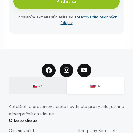
Pridať sa
Odoslaním e-⁠mailu súhlasíte so
spracovaním osobných
údajov
CZ
SK
KetoDiet je proteínová diéta navrhnutá pre rýchle, účinné
a bezpečné chudnutie.
O keto diéte
Chcem začať
Dietné plány KetoDiet