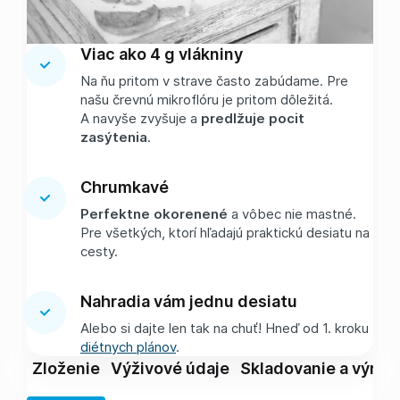
Viac ako 4 g vlákniny
Na ňu pritom v strave často zabúdame. Pre
našu črevnú mikroflóru je pritom dôležitá.
A navyše zvyšuje a
predlžuje pocit
zasýtenia
.
Chrumkavé
Perfektne okorenené
a vôbec nie mastné.
Pre všetkých, ktorí hľadajú praktickú desiatu na
cesty.
Nahradia vám jednu desiatu
Alebo si dajte len tak na chuť! Hneď od 1. kroku
diétnych plánov
.
Zloženie
Výživové údaje
Skladovanie a výrob