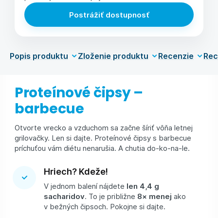
Postrážiť dostupnosť
Popis produktu
Zloženie produktu
Recenzie
Rec
Proteínové čipsy –
barbecue
Otvorte vrecko a vzduchom sa začne šíriť vôňa letnej
grilovačky. Len si dajte. Proteínové čipsy s barbecue
príchuťou vám diétu nenarušia. A chutia do-ko-na-le.
Hriech? Kdeže!
V jednom balení nájdete
len 4,4 g
sacharidov
. To je približne
8× menej
ako
v bežných čipsoch. Pokojne si dajte.