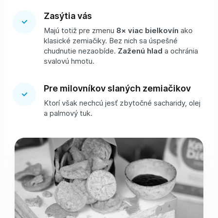
Zasýtia vás
Majú totiž pre zmenu
8× viac bielkovín
ako
klasické zemiačiky. Bez nich sa úspešné
chudnutie nezaobíde.
Zaženú hlad
a ochránia
svalovú hmotu.
Pre milovníkov slaných zemiačikov
Ktorí však nechcú jesť zbytočné sacharidy, olej
a palmový tuk.