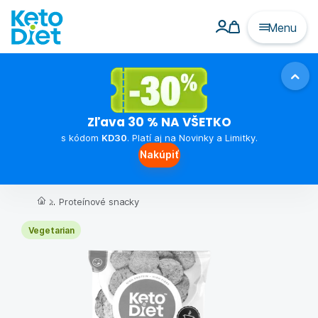
Menu
Zľava 30 % NA VŠETKO
s kódom
KD30
. Platí aj na Novinky a Limitky.
Nakúpiť
...
Proteínové snacky
Vegetarian