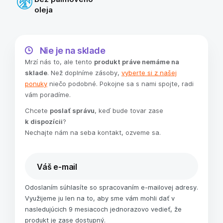
oleja
Nie je na sklade
Mrzí nás to, ale tento
produkt práve nemáme na
sklade
. Než doplníme zásoby,
vyberte si z našej
ponuky
niečo podobné. Pokojne sa s nami spojte, radi
vám poradíme.
Chcete
poslať správu
, keď bude tovar zase
k dispozícii
?
Nechajte nám na seba kontakt, ozveme sa.
Odoslaním súhlasíte so spracovaním e-mailovej adresy.
Využijeme ju len na to, aby sme vám mohli dať v
nasledujúcich 9 mesiacoch jednorazovo vedieť, že
produkt je zase dostupný.