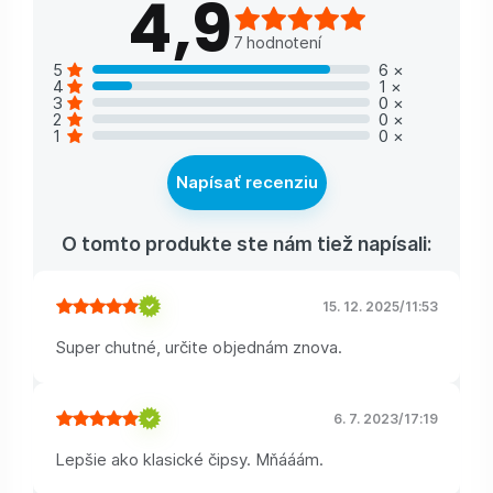
4,9
7
hodnotení
5
6
×
4
1
×
3
0
×
2
0
×
1
0
×
Napísať recenziu
O tomto produkte ste nám tiež napísali:
15. 12. 2025
/
11:53
Super chutné, určite objednám znova.
6. 7. 2023
/
17:19
Lepšie ako klasické čipsy. Mňááám.