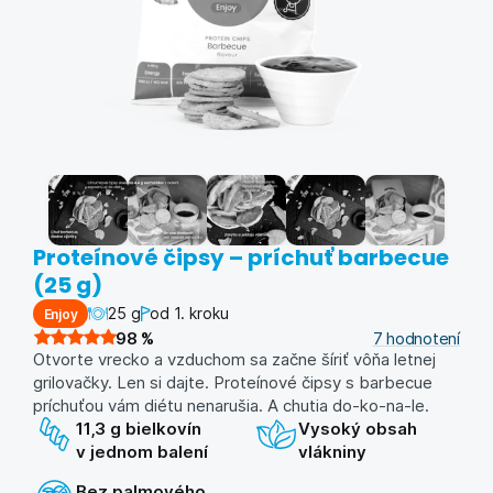
Proteínové čipsy – príchuť barbecue
(25 g)
25 g
od 1. kroku
Enjoy
98
%
7
hodnotení
Otvorte vrecko a vzduchom sa začne šíriť vôňa letnej
grilovačky. Len si dajte. Proteínové čipsy s barbecue
príchuťou vám diétu nenarušia. A chutia do-ko-na-le.
11,3 g bielkovín
Vysoký obsah
v jednom balení
vlákniny
Bez palmového