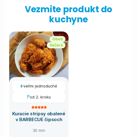
Vezmite produkt do
kuchyne
Obed
Večera
veľmi jednoduché
od 2. kroku
Kuracie stripsy obalené
v BARBECUE čipsoch
30 min