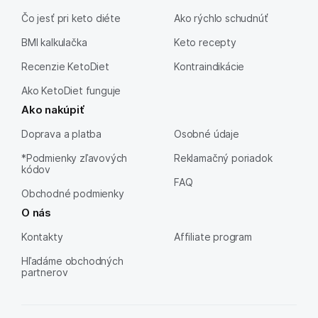
Čo jesť pri keto diéte
Ako rýchlo schudnúť
BMI kalkulačka
Keto recepty
Recenzie KetoDiet
Kontraindikácie
Ako KetoDiet funguje
Ako nakúpiť
Doprava a platba
Osobné údaje
*Podmienky zľavových
Reklamačný poriadok
kódov
FAQ
Obchodné podmienky
O nás
Kontakty
Affiliate program
Hľadáme obchodných
partnerov