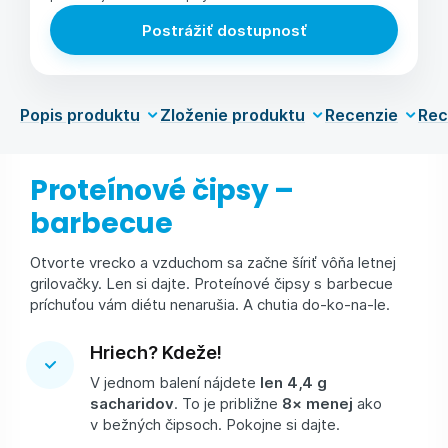
Postrážiť dostupnosť
Popis produktu
Zloženie produktu
Recenzie
Rec
Proteínové čipsy –
barbecue
Otvorte vrecko a vzduchom sa začne šíriť vôňa letnej
grilovačky. Len si dajte. Proteínové čipsy s barbecue
príchuťou vám diétu nenarušia. A chutia do-ko-na-le.
Hriech? Kdeže!
V jednom balení nájdete
len 4,4 g
sacharidov
. To je približne
8× menej
ako
v bežných čipsoch. Pokojne si dajte.