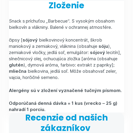
Zloženie
Snack s príchuťou „Barbecue“. S vysokým obsahom
bielkovín a vlákniny. Balené v ochrannej atmosfére.
čipsy [
sójový
bielkovinový koncentrát, škrob
maniokový a zemiakový, vláknina (obsahuje
sóju
),
zemiakové vločky, jedlá soľ, emulgátor:
sójový
lecitín],
slnečnicový olej, ochucujúca zložka [aróma (obsahuje
glutén
), dymová aróma, farbivo: extrakt z papriky];
mliečna
bielkovina, jedlá soľ. Môže obsahovať zeler,
vajcia, horčičné semeno.
Alergény sú v zložení vyznačené tučným písmom.
Odporúčaná denná dávka = 1 kus (vrecko –⁠ 25 g)
nahradí 1 porciu.
Recenzie od našich
zákazníkov