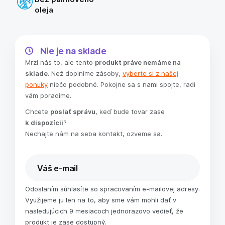
oleja
Nie je na sklade
Mrzí nás to, ale tento
produkt práve nemáme na
sklade
. Než doplníme zásoby,
vyberte si z našej
ponuky
niečo podobné. Pokojne sa s nami spojte, radi
vám poradíme.
Chcete
poslať správu
, keď bude tovar zase
k dispozícii
?
Nechajte nám na seba kontakt, ozveme sa.
Odoslaním súhlasíte so spracovaním e-mailovej adresy.
Využijeme ju len na to, aby sme vám mohli dať v
nasledujúcich 9 mesiacoch jednorazovo vedieť, že
produkt je zase dostupný.