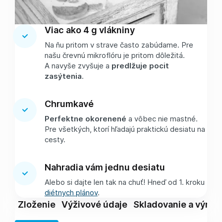
Viac ako 4 g vlákniny
Na ňu pritom v strave často zabúdame. Pre
našu črevnú mikroflóru je pritom dôležitá.
A navyše zvyšuje a
predlžuje pocit
zasýtenia
.
Chrumkavé
Perfektne okorenené
a vôbec nie mastné.
Pre všetkých, ktorí hľadajú praktickú desiatu na
cesty.
Nahradia vám jednu desiatu
Alebo si dajte len tak na chuť! Hneď od 1. kroku
diétnych plánov
.
Zloženie
Výživové údaje
Skladovanie a výrob