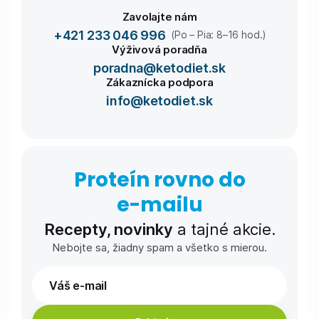
Zavolajte nám
+421 233 046 996
(Po – Pia: 8–16 hod.)
Výživová poradňa
poradna@ketodiet.sk
Zákaznícka podpora
info@ketodiet.sk
Proteín rovno do
e-⁠mailu
Recepty, novinky
a tajné akcie.
Nebojte sa, žiadny spam a všetko s mierou.