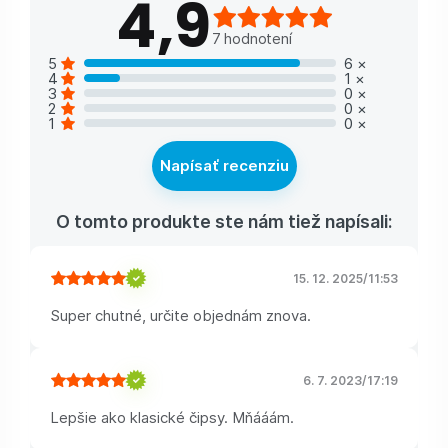
4,9
7
hodnotení
5
6
×
4
1
×
3
0
×
2
0
×
1
0
×
Napísať recenziu
O tomto produkte ste nám tiež napísali:
15. 12. 2025
/
11:53
Super chutné, určite objednám znova.
6. 7. 2023
/
17:19
Lepšie ako klasické čipsy. Mňááám.