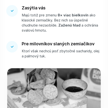
Zasýtia vás
Majú totiž pre zmenu
8× viac bielkovín
ako
klasické zemiačiky. Bez nich sa úspešné
chudnutie nezaobíde.
Zaženú hlad
a ochránia
svalovú hmotu.
Pre milovníkov slaných zemiačikov
Ktorí však nechcú jesť zbytočné sacharidy, olej
a palmový tuk.