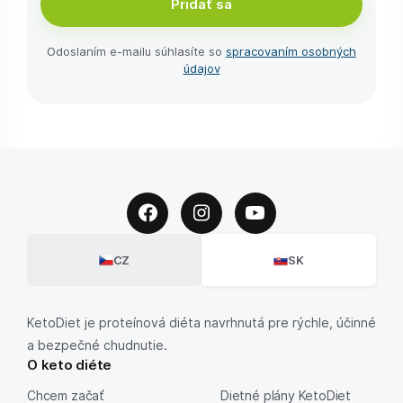
Pridať sa
Odoslaním e-⁠mailu súhlasíte so
spracovaním osobných
údajov
CZ
SK
KetoDiet je proteínová diéta navrhnutá pre rýchle, účinné
a bezpečné chudnutie.
O keto diéte
Chcem začať
Dietné plány KetoDiet