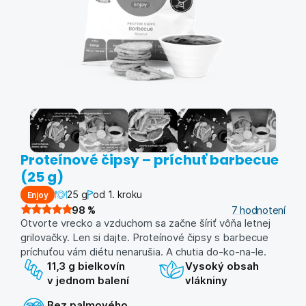
Proteínové čipsy – príchuť barbecue
(25 g)
25 g
od 1. kroku
Enjoy
98
%
7
hodnotení
Otvorte vrecko a vzduchom sa začne šíriť vôňa letnej
grilovačky. Len si dajte. Proteínové čipsy s barbecue
príchuťou vám diétu nenarušia. A chutia do-ko-na-le.
11,3 g bielkovín
Vysoký obsah
v jednom balení
vlákniny
Bez palmového