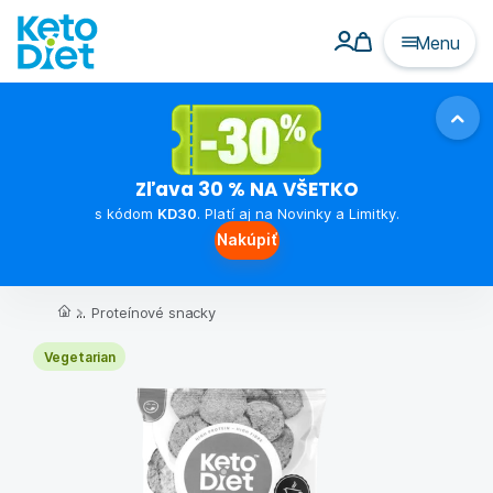
Menu
Zľava 30 % NA VŠETKO
s kódom
KD30
. Platí aj na Novinky a Limitky.
Nakúpiť
...
Proteínové snacky
Vegetarian