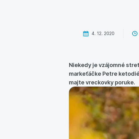
4. 12. 2020
Niekedy je vzájomné stre
markeťáčke Petre ketodiét
majte vreckovky poruke.