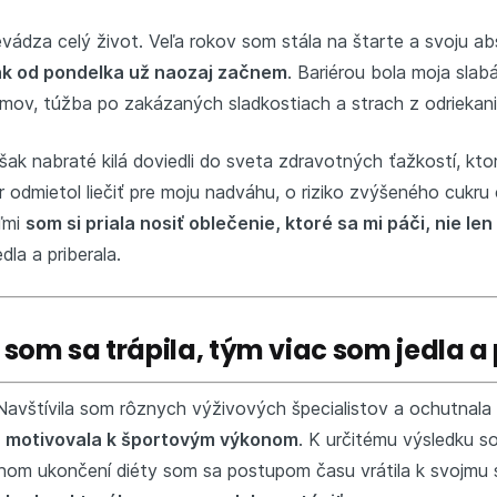
vádza celý život. Veľa rokov som stála na štarte a svoju abs
k od pondelka už naozaj začnem
. Bariérou bola moja slab
mov, túžba po zakázaných sladkostiach a strach z odriekania
ak nabraté kilá doviedli do sveta zdravotných ťažkostí, ktor
kár odmietol liečiť pre moju nadváhu, o riziko zvýšeného cukru
eľmi
som si priala nosiť oblečenie, ktoré sa mi páči, nie len
dla a priberala.
 som sa trápila, tým viac som jedla a 
 Navštívila som rôznych výživových špecialistov a ochutnala
a
motivovala k športovým výkonom
. K určitému výsledku s
nom ukončení diéty som sa postupom času vrátila k svojmu 