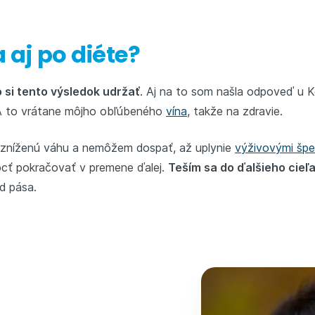
 aj po diéte?
 si tento výsledok udržať
. Aj na to som našla odpoveď u 
 A to vrátane môjho obľúbeného
vína
, takže na zdravie.
 zníženú váhu a nemôžem dospať, až uplynie
výživovými špec
cť pokračovať v premene ďalej.
Teším sa do ďalšieho cieľ
d pása.