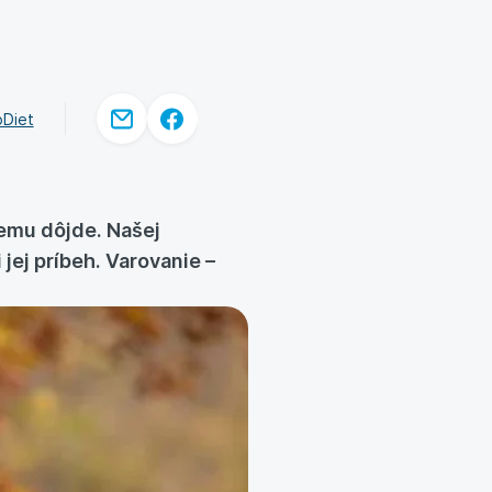
oDiet
nemu dôjde. Našej
jej príbeh. Varovanie –