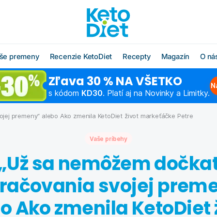
še premeny
Recenzie KetoDiet
Recepty
Magazín
O ná
Zľava 30 % NA VŠETKO
O radoch KetoDiet
Všetky recepty
O značke KetoDi
Blog
N
s kódom
KD30
. Platí aj na Novinky a Limitky.
Čo jesť po diéte
Keto recepty (od 1. kroku
Náš tím
Ako rýchlo schu
diéty)
jej premeny“ alebo Ako zmenila KetoDiet život markeťáčke Petre
Časté otázky
Výživová poradň
Chudnutie do pl
Low carb recepty (od 3.
kroku diéty)
Vaše príbehy
Schudnite s odborníkom
Hľadáme obcho
Ako začať šport
partnerov
„Už sa nemôžem dočka
Vzorové jedálničky
Chudnutie po pä
Affiliate progra
Klub Moja KetoDiet
račovania svojej prem
Kontakty
o Ako zmenila KetoDiet 