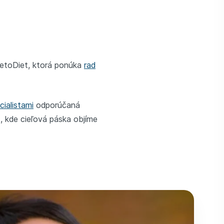
KetoDiet, ktorá ponúka
rad
ialistami
odporúčaná
a
, kde cieľová páska objíme