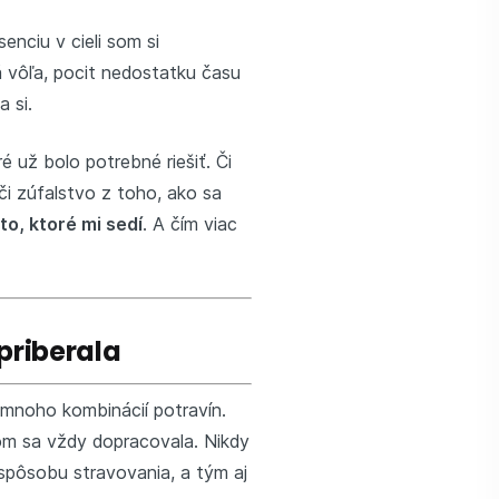
enciu v cieli som si
á vôľa, pocit nedostatku času
 si.
é už bolo potrebné riešiť. Či
 či zúfalstvo z toho, ako sa
 to, ktoré mi sedí
. A čím viac
priberala
 mnoho kombinácií potravín.
om sa vždy dopracovala. Nikdy
spôsobu stravovania, a tým aj