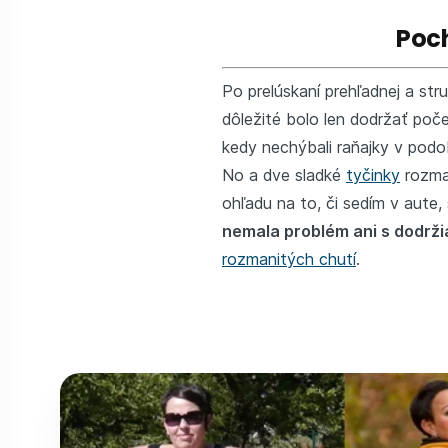
Poch
Po prelúskaní prehľadnej a str
dôležité bolo len dodržať poče
kedy nechýbali raňajky v pod
No a dve sladké
tyčinky
rozman
ohľadu na to, či sedím v aute
nemala problém ani s dodrž
rozmanitých chutí
.