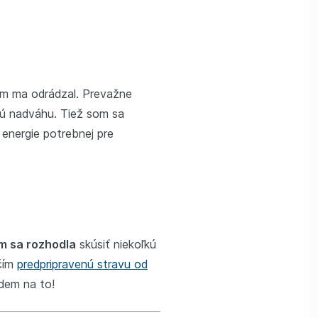
em ma odrádzal. Prevažne
kú nadváhu. Tiež som sa
energie potrebnej pre
m sa rozhodla
skúsiť niekoľkú
ečím
predpripravenú stravu od
Idem na to!