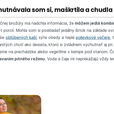
utnávala som si, maškrtila a chudl
učnej brožúry ma nadchla informácia, že
môžem jedlá kombin
t porcií. Mohla som si poskladať jedálny lístok na základe s
obe
obľúbených kaší
, sýte obedy a teplé
polievkové večere
, 
itých chutí ako desiata, ktorú si zvládnem vychutnať aj pri
, sme na prechádzke alebo vegetíme v kempe pod stanom. Čo 
iavaním pitného režimu
. Voda a čaje mi neprekážajú vždy le