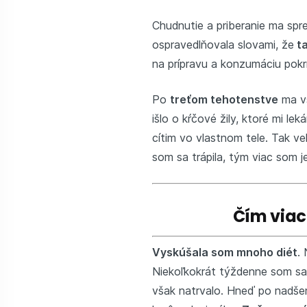
Chudnutie a priberanie ma spre
ospravedlňovala slovami, že
ta
na prípravu a konzumáciu pokr
Po
treťom tehotenstve
ma vš
išlo o kŕčové žily, ktoré mi le
cítim vo vlastnom tele. Tak v
som sa trápila, tým viac som je
Čím viac
Vyskúšala som mnoho diét
.
Niekoľkokrát týždenne som s
však natrvalo. Hneď po nadše