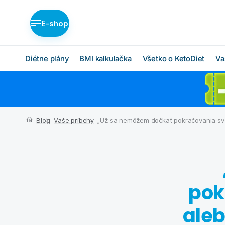
E-shop
Diétne plány
BMI kalkulačka
Všetko o KetoDiet
Va
Diétne plány KetoDiet
Ako KetoDiet funguje
O proteínovej diéte
Nízka nadváha (BASIC)
Blog
Vaše príbehy
„Už sa nemôžem dočkať pokračovania svo
Ketóza
Stredná nadváha
(MEDIUM)
Chcem začať
Vysoká nadváha
BMI kalkulačka
(INTENSE)
Čo budem jesť
pok
Ktorý plán je pre mňa?
aleb