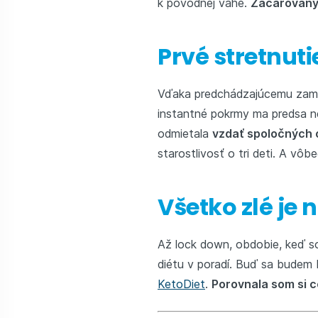
k pôvodnej váhe.
Začarovaný 
Prvé stretnuti
Vďaka predchádzajúcemu zam
instantné pokrmy ma predsa ne
odmietala
vzdať spoločných 
starostlivosť o tri deti. A vôb
Všetko zlé je 
Až lock down, obdobie, keď so
diétu v poradí. Buď sa budem
KetoDiet
.
Porovnala som si 