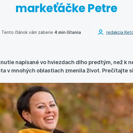
markeťáčke Petre
Tento článok vám zaberie
4 min čítania
redakcia Ket
tnutie napísané vo hviezdach dlho predtým, než k 
a v mnohých oblastiach zmenila život. Prečítajte si 