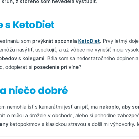
kruh, z ktorého som nevedela vystúpiť
.
e s KetoDiet
estnaniu som
prvýkrát spoznala
KetoDiet
. Prvý letmý doj
môžu nasýtiť, uspokojiť, a už vôbec nie vyriešiť moju vyso
obedov s kolegami
. Bála som sa nedostatočného doplnenia 
ec, odopierať si
posedenie pri víne
?
na niečo dobré
m nemohla ísť s kamarátmi jesť ani piť, ma
nakoplo, aby so
 biť o múku a droždie v obchode, alebo si pohodlne zabezp
ceny
ketopokrmov s klasickou stravou a došli mi výhovorky. 