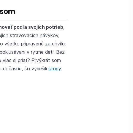
a som
ovať podľa svojich potrieb
,
vojich stravovacích návykov,
to všetko pripravené za chvíľu.
 poklusávaní v rytme detí. Bez
viac si priať? Prvýkrát som
n dočasne, čo vyriešili
sirupy