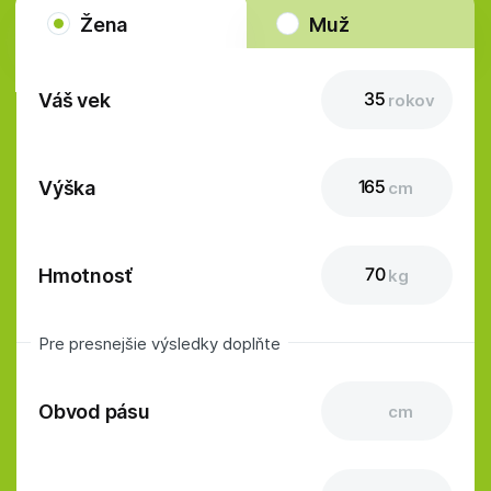
Žena
Muž
Váš vek
rokov
Výška
cm
Hmotnosť
kg
Pre presnejšie výsledky doplňte
Obvod pásu
cm