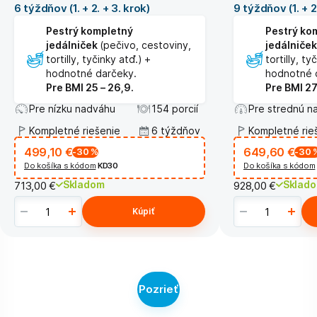
6 týždňov (1. + 2. + 3. krok)
9 týždňov (1. + 2
Pestrý kompletný
Pestrý ko
jedálniček
(pečivo, cestoviny,
jedálniček
tortilly, tyčinky atď.) +
tortilly, ty
hodnotné darčeky.
hodnotné 
Pre BMI 25 – 26,9.
Pre BMI 27
Pre nízku nadváhu
154 porcií
Pre strednú n
Kompletné riešenie
6 týždňov
Kompletné rie
499,10 €
649,60 €
-30
%
-30
Do košíka s kódom
KD30
Do košíka s kódom
Skladom
Sklad
713,00 €
928,00 €
Kúpiť
Pozrieť