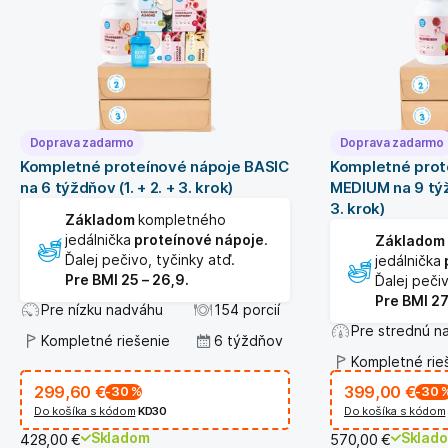
Doprava zadarmo
Doprava zadarmo
Kompletné proteínové nápoje BASIC
Kompletné prot
na 6 týždňov (1. + 2. + 3. krok)
MEDIUM na 9 týžd
3. krok)
Základom
kompletného
jedálnička
proteínové nápoje
.
Základom
Ďalej pečivo, tyčinky atď.
jedálnička
Pre BMI 25 – 26,9.
Ďalej pečiv
Pre BMI 27
Pre nízku nadváhu
154 porcií
Pre strednú n
Kompletné riešenie
6 týždňov
Kompletné rie
299,60 €
399,00 €
-30
%
-30
Do košíka s kódom
KD30
Do košíka s kódom
Skladom
Sklad
428,00 €
570,00 €