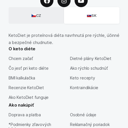
CZ
SK
KetoDiet je proteínová diéta navrhnutá pre rýchle, účinné
a bezpečné chudnutie.
O keto diéte
Chcem začať
Dietné plány KetoDiet
Čo jesť pri keto diéte
Ako rýchlo schudnúť
BMI kalkulačka
Keto recepty
Recenzie KetoDiet
Kontraindikácie
Ako KetoDiet funguje
Ako nakúpiť
Doprava a platba
Osobné údaje
*Podmienky zľavových
Reklamačný poriadok