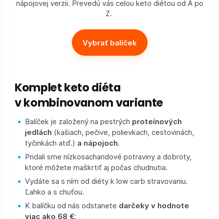
nápojovej verzii. Prevedú vás celou keto diétou od A po
Z.
Vybrať balíček
Komplet keto diéta
v kombinovanom variante
Balíček je založený na pestrých
proteínových
jedlách
(kašiach, pečive, polievkach, cestovinách,
tyčinkách atď.)
a nápojoch
.
Pridali sme nízkosacharidové potraviny a dobroty,
ktoré môžete maškrtiť aj počas chudnutia.
Vydáte sa s ním od diéty k low carb stravovaniu.
Ľahko a s chuťou.
K balíčku od nás odstanete
darčeky v hodnote
viac ako 68 €
: