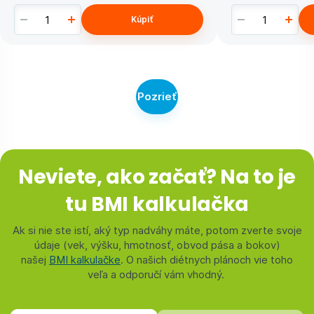
Kúpiť
Pozrieť
Neviete, ako začať? Na to je
tu BMI kalkulačka
Ak si nie ste istí, aký typ nadváhy máte, potom zverte svoje
údaje (vek, výšku, hmotnosť, obvod pása a bokov)
našej
BMI kalkulačke
. O našich diétnych plánoch vie toho
veľa a odporučí vám vhodný.