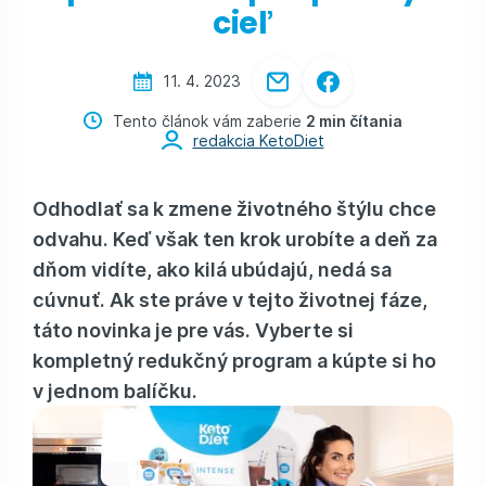
cieľ
11. 4. 2023
Tento článok vám zaberie
2 min čítania
redakcia KetoDiet
Odhodlať sa k zmene životného štýlu chce
odvahu. Keď však ten krok urobíte a deň za
dňom vidíte, ako kilá ubúdajú, nedá sa
cúvnuť. Ak ste práve v tejto životnej fáze,
táto novinka je pre vás. Vyberte si
kompletný redukčný program a kúpte si ho
v jednom balíčku.