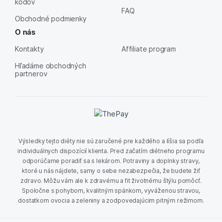
kódov
FAQ
Obchodné podmienky
O nás
Kontakty
Affiliate program
Hľadáme obchodných
partnerov
Výsledky tejto diéty nie sú zaručené pre každého a líšia sa podľa
individuálnych dispozícií klienta. Pred začatím diétneho programu
odporúčame poradiť sa s lekárom. Potraviny a doplnky stravy,
ktoré u nás nájdete, samy o sebe nezabezpečia, že budete žiť
zdravo. Môžu vám ale k zdravému a fit životnému štýlu pomôcť.
Spoločne s pohybom, kvalitným spánkom, vyváženou stravou,
dostatkom ovocia a zeleniny a zodpovedajúcim pitným režimom.