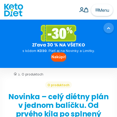
Menu
Zľava 30 % NA VŠETKO
s kódom
KD30
. Platí aj na Novinky a Limitky.
Nakúpiť
...
O produktoch
O produktoch
Novinka – celý diétny plán
v jednom balíčku. Od
prvého kila po splnený