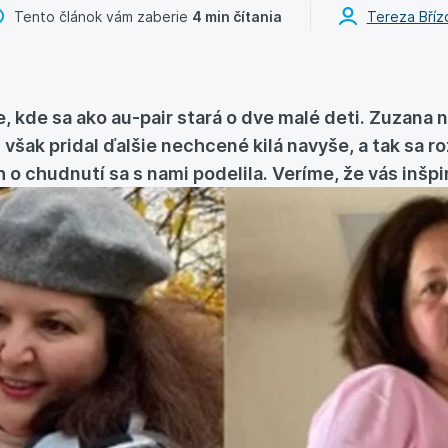
Tento článok vám zaberie
4 min čítania
Tereza Bříz
e, kde sa ako au-pair stará o dve malé deti. Zuzana 
ej však pridal ďalšie nechcené kilá navyše, a tak sa 
h o chudnutí sa s nami podelila. Veríme, že vás inšpi