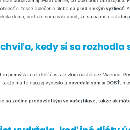
or som používala aj 3-krát denne, čo bolo dosť obťažujúce.
 obliecť si tesné oblečenie alebo
sa pred niekým vyzliecť
. 
iekala doma, pretože som mala pocit, že sa na mňa ostatní 
 chvíľa, kedy si sa rozhodla
tou premýšľala už dlhší čas, ale zlom nastal cez Vianoce. Po
, takže ma to naozaj vydesilo a
povedala som si DOSŤ
, mu
ie sa začína predovšetkým vo vašej hlave, takže ak máte 