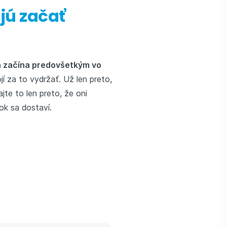
jú začať
a začína predovšetkým vo
jí za to vydržať. Už len preto,
te to len preto, že oni
dok sa dostaví.