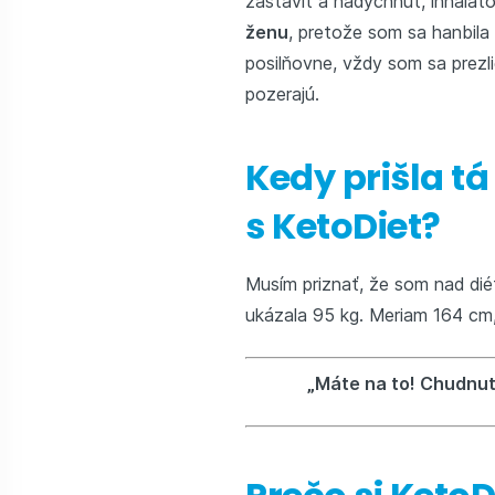
zastaviť a nadýchnuť, inhalát
ženu
, pretože som sa hanbila
posilňovne, vždy som sa prezl
pozerajú.
Kedy prišla tá
s KetoDiet?
Musím priznať, že som nad dié
ukázala 95 kg. Meriam 164 cm
„Máte na to! Chudnut