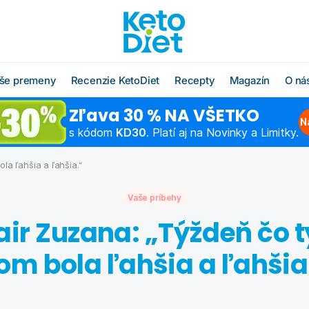
še premeny
Recenzie KetoDiet
Recepty
Magazín
O ná
Zľava 30 % NA VŠETKO
O radoch KetoDiet
Všetky recepty
O značke KetoDi
Blog
N
s kódom
KD30
. Platí aj na Novinky a Limitky.
Čo jesť po diéte
Keto recepty (od 1. kroku
Náš tím
Ako rýchlo schu
diéty)
la ľahšia a ľahšia.“
Časté otázky
Výživová poradň
Chudnutie do pl
Low carb recepty (od 3.
kroku diéty)
Vaše príbehy
Schudnite s odborníkom
Hľadáme obcho
Ako začať šport
partnerov
ir Zuzana: „Týždeň čo 
Vzorové jedálničky
Chudnutie po pä
Affiliate progra
Klub Moja KetoDiet
om bola ľahšia a ľahšia
Kontakty