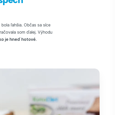
úspech
bola ľahšia. Občas sa síce
kračovala som ďalej. Výhodu
ko je hneď hotové
.