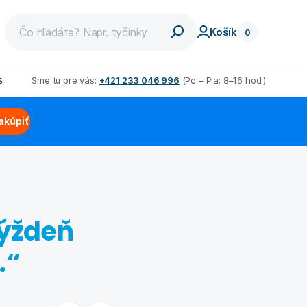
Košík
0
s
Sme tu pre vás:
+421 233 046 996
(Po – Pia: 8–16 hod.)
et
Chudnutie pre mužov
akúpiť
dnúť
Nízkosacharidová diéta
a
aviek
Low carb diéta
dných
ovat
Bielkovinová diéta
týždeň
ťdesiatke
Schudli s nami
m
.“