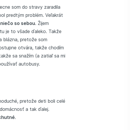
ecne som do stravy zaradila
bol predtým problém. Veľakrát
niečo so sebou
. Žijem
tu je to všade ďaleko. Takže
na blázna, pretože som
 postupne otvára, takže chodím
akže sa snažím (a zatiaľ sa mi
 používať autobusy.
oduché, pretože deti boli celé
o domácnosť a tak ďalej.
chutné
.