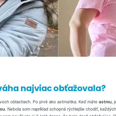
váha najviac obťažovala?
och oblastiach. Po prvé ako astmatika. Keď máte
astmu
, 
žou
. Nebola som napríklad schopná rýchlejšie chodiť, každýc