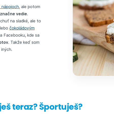
h nápojoch
, ale potom
označne vedie
.
chuť na sladké, ale to
alebo
čokoládovým
a Facebooku, kde sa
ptov
. Takže keď som
 iných.
ješ teraz? Športuješ?