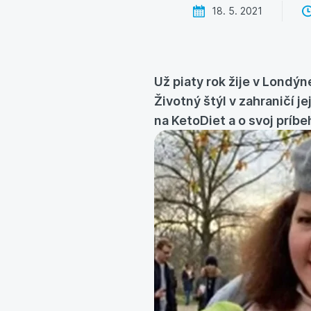
18. 5. 2021
Už piaty rok žije v Londýn
Životný štýl v zahraničí j
na KetoDiet a o svoj príbe