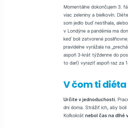
Momentálne dokončujem 3. f
viac zeleniny a bielkovín. Dié
som jedlo buď nestíhala, alebo
v Londýne a pandémia ma donút
keď boli zatvorené posilňovne
pravidelne vyrážala na „prech
aspoň 3-krát týždenne do posi
to darí) vyraziť aspoň raz za 
V čom ti diét
Určite v jednoduchosti
. Pra
dni doma. Strážiť ich, aby boli
Koľkokrát
nebol čas na dlhé 