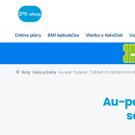
E-shop
Diétne plány
BMI kalkulačka
Všetko o KetoDiet
Va
Diétne plány KetoDiet
Ako KetoDiet funguje
O proteínovej diéte
Nízka nadváha (BASIC)
Blog
Vaše príbehy
Au-pair Zuzana: „Týždeň čo týždeň som bo
Ketóza
Stredná nadváha
(MEDIUM)
Chcem začať
Vysoká nadváha
Au-pa
BMI kalkulačka
(INTENSE)
Čo budem jesť
s
Ktorý plán je pre mňa?