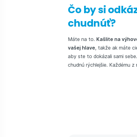
Čo by si odká
chudnúť?
Máte na to.
Kašlite na výhov
vašej hlave
, takže ak máte cie
aby ste to dokázali sami sebe
chudnú rýchlejšie. Každému z 