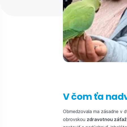
V čom ťa nad
Obmedzovala ma zásadne v dv
obrovskou
zdravotnou záťa