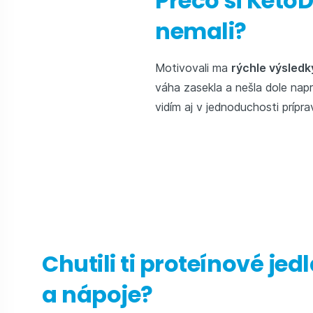
Prečo si KetoD
nemali?
Motivovali ma
rýchle výsledk
váha zasekla a nešla dole nap
vidím aj v jednoduchosti prípr
Chutili ti proteínové jed
a nápoje?