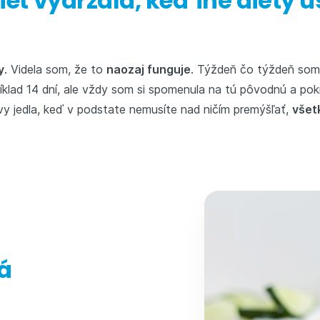
iet vydržala, keď iné diéty 
y
. Videla som, že to
naozaj funguje
. Týždeň čo týždeň som 
ríklad 14 dní, ale vždy som si spomenula na tú pôvodnú a po
avy jedla, keď v podstate nemusíte nad ničím premýšľať,
všet
lá