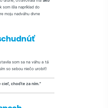
 Po druhé, otravovala ma
ako
Ak som išla napríklad do
pre moju nadváhu divne
 schudnúť
stavila som sa na váhu a tá
sím so sebou niečo urobiť!
cieľ, choďte za ním.“