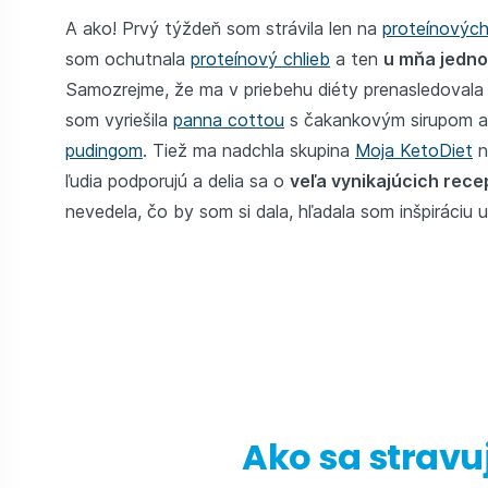
A ako! Prvý týždeň som strávila len na
proteínovýc
som ochutnala
proteínový chlieb
a ten
u mňa jedn
Samozrejme, že ma v priebehu diéty prenasledovala 
som vyriešila
panna cottou
s čakankovým sirupom 
pudingom
. Tiež ma nadchla skupina
Moja KetoDiet
n
ľudia podporujú a delia sa o
veľa vynikajúcich rece
nevedela, čo by som si dala, hľadala som inšpiráciu u
Ako sa stravu