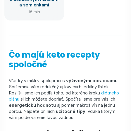
a semienkami
15 min
Čo majú keto recepty
spoločné
Všetky vznikli v spolupráci
s výživovými poradcami
.
Spríjemnia vám redukčný aj low carb jedálny lístok.
Rozlíšili sme ich podľa toho, od ktorého kroku
diétneho
plánu
si ich môžete dopriať. Spočítali sme pre vás ich
energetickú hodnotu
aj pomer makroživín na jednu
porciu. Nájdete pri nich
užitočné tipy
, vďaka ktorým
vám pôjde varenie ľavou zadnou.