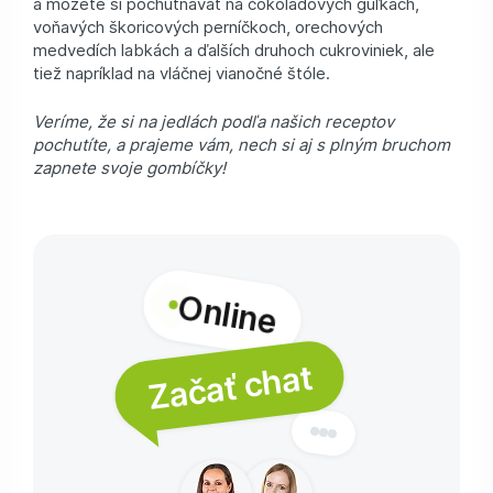
a môžete si pochutnávať na čokoládových guľkách,
voňavých škoricových perníčkoch, orechových
medvedích labkách a ďalších druhoch cukroviniek, ale
tiež napríklad na vláčnej vianočné štóle.
Veríme, že si na jedlách podľa našich receptov
pochutíte, a prajeme vám, nech si aj s plným bruchom
zapnete svoje gombíčky!
Online
Začať chat