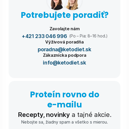
Potrebujete poradiť?
Zavolajte nám
+421 233 046 996
(Po – Pia: 8–16 hod.)
Výživová poradňa
poradna@ketodiet.sk
Zákaznícka podpora
info@ketodiet.sk
Proteín rovno do
e-⁠mailu
Recepty, novinky
a tajné akcie.
Nebojte sa, žiadny spam a všetko s mierou.