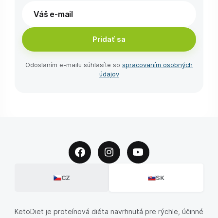
Pridať sa
Odoslaním e-⁠mailu súhlasíte so
spracovaním osobných
údajov
CZ
SK
KetoDiet je proteínová diéta navrhnutá pre rýchle, účinné