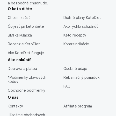
a bezpečné chudnutie.
O keto diéte
Chcem začať
Dietné plány KetoDiet
Čo jesť pri keto diéte
Ako rýchlo schudnúť
BMI kalkulačka
Keto recepty
Recenzie KetoDiet
Kontraindikácie
Ako KetoDiet funguje
Ako nakúpiť
Doprava a platba
Osobné údaje
*Podmienky zľavových
Reklamačný poriadok
kódov
FAQ
Obchodné podmienky
O nás
Kontakty
Affiliate program
Hľadáme obchodných