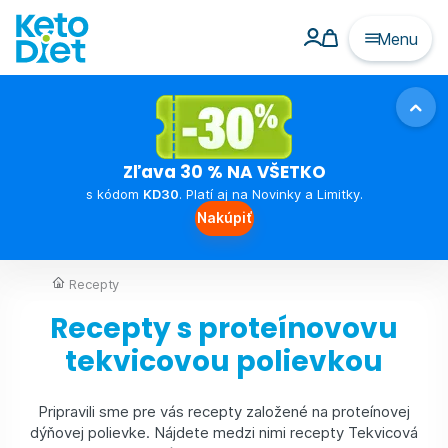
Menu
Zľava 30 % NA VŠETKO
s kódom
KD30
. Platí aj na Novinky a Limitky.
Nakúpiť
Recepty
Recepty s proteínovovu
tekvicovou polievkou
Pripravili sme pre vás recepty založené na proteínovej
dýňovej polievke. Nájdete medzi nimi recepty Tekvicová