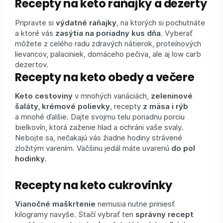
Recepty na keto raňajky a dezerty
Pripravte si
výdatné raňajky
, na ktorých si pochutnáte
a ktoré vás
zasýtia na poriadny kus dňa
. Vyberať
môžete z celého radu zdravých nátierok, proteínových
lievancov, palaciniek, domáceho pečiva, ale aj low carb
dezertov.
Recepty na keto obedy a večere
Keto cestoviny
v mnohých variáciách,
zeleninové
šaláty, krémové polievky
, recepty
z mäsa i rýb
a mnohé ďalšie. Dajte svojmu telu poriadnu porciu
bielkovín, ktorá zaženie hlad a ochráni vaše svaly.
Nebojte sa, nečakajú vás žiadne hodiny strávené
zložitým varením. Väčšinu jedál máte uvarenú
do pol
hodinky
.
Recepty na keto cukrovinky
Vianočné maškrtenie
nemusia nutne priniesť
kilogramy navyše. Stačí vybrať ten
správny recept