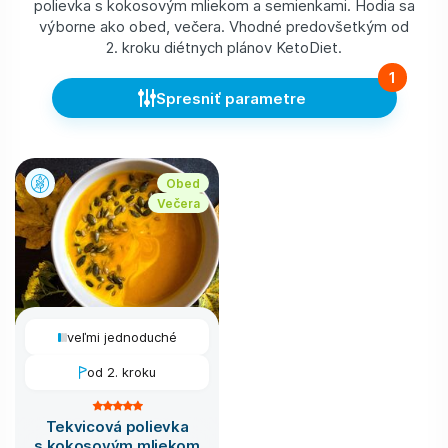
polievka s kokosovým mliekom a semienkami. Hodia sa
výborne ako obed, večera. Vhodné predovšetkým od
2. kroku diétnych plánov KetoDiet.
1
Spresniť parametre
Obed
Večera
veľmi jednoduché
od 2. kroku
Tekvicová polievka
s kokosovým mliekom