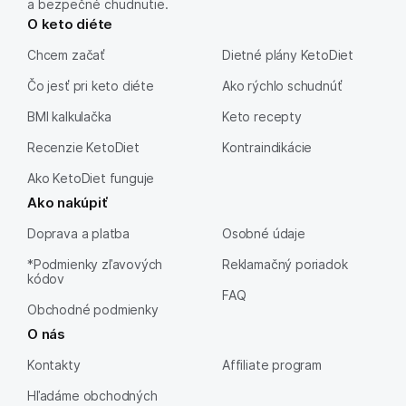
a bezpečné chudnutie.
O keto diéte
Chcem začať
Dietné plány KetoDiet
Čo jesť pri keto diéte
Ako rýchlo schudnúť
BMI kalkulačka
Keto recepty
Recenzie KetoDiet
Kontraindikácie
Ako KetoDiet funguje
Ako nakúpiť
Doprava a platba
Osobné údaje
*Podmienky zľavových
Reklamačný poriadok
kódov
FAQ
Obchodné podmienky
O nás
Kontakty
Affiliate program
Hľadáme obchodných