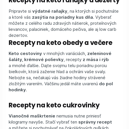
Recepty na keto raňajky a dezerty
Pripravte si
výdatné raňajky
, na ktorých si pochutnáte
a ktoré vás
zasýtia na poriadny kus dňa
. Vyberať
môžete z celého radu zdravých nátierok, proteínových
lievancov, palaciniek, domáceho pečiva, ale aj low carb
dezertov.
Recepty na keto obedy a večere
Keto cestoviny
v mnohých variáciách,
zeleninové
šaláty, krémové polievky
, recepty
z mäsa i rýb
a mnohé ďalšie. Dajte svojmu telu poriadnu porciu
bielkovín, ktorá zaženie hlad a ochráni vaše svaly.
Nebojte sa, nečakajú vás žiadne hodiny strávené
zložitým varením. Väčšinu jedál máte uvarenú
do pol
hodinky
.
Recepty na keto cukrovinky
Vianočné maškrtenie
nemusia nutne priniesť
kilogramy navyše. Stačí vybrať ten
správny recept
a môžete si pochutnávať na čokoládových guľkách,