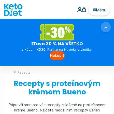
Menu
Zľava 30 % NA VŠETKO
s kódom
KD30
. Platí aj na Novinky a Limitky.
Nakúpiť
Recepty
Recepty s proteínovým
krémom Bueno
Pripravili sme pre vás recepty založené na proteínovom
kréme Bueno. Nájdete medzi nimi recepty Banán