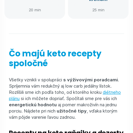
20 min
25 min
Čo majú keto recepty
spoločné
Všetky vznikli v spolupráci
s výživovými poradcami
.
Spríjemnia vám redukčný aj low carb jedálny lístok.
Rozlíšili sme ich podľa toho, od ktorého kroku
diétneho
plánu
si ich môžete dopriať. Spočítali sme pre vás ich
energetickú hodnotu
aj pomer makroživín na jednu
porciu. Nájdete pri nich
užitočné tipy
, vďaka ktorým
vám pôjde varenie ľavou zadnou.