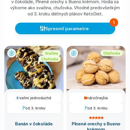
v čokoláde, Plnené orechy s Bueno krémom. Hodia sa
výborne ako svačina, chuťovka. Vhodné predovšetkým
od 3. kroku diétnych plánov KetoDiet.
1
Spresniť parametre
Svačina
Chuťovka
Chuťovka
veľmi jednoduché
náročnejšie
od 3. kroku
od 3. kroku
Banán v čokoláde
Plnené orechy s Bueno
krémom