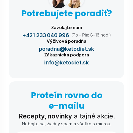
Potrebujete poradiť?
Zavolajte nám
+421 233 046 996
(Po – Pia: 8–16 hod.)
Výživová poradňa
poradna@ketodiet.sk
Zákaznícka podpora
info@ketodiet.sk
Proteín rovno do
e-⁠mailu
Recepty, novinky
a tajné akcie.
Nebojte sa, žiadny spam a všetko s mierou.