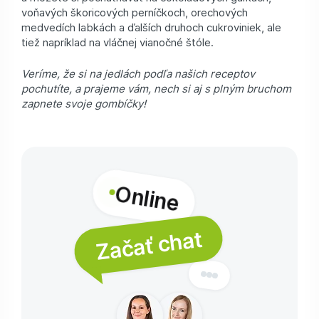
voňavých škoricových perníčkoch, orechových
medvedích labkách a ďalších druhoch cukroviniek, ale
tiež napríklad na vláčnej vianočné štóle.
Veríme, že si na jedlách podľa našich receptov
pochutíte, a prajeme vám, nech si aj s plným bruchom
zapnete svoje gombíčky!
Online
Začať chat