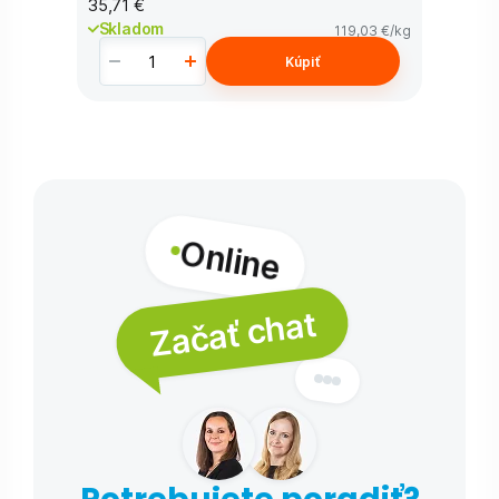
35,71 €
Skladom
119,03 €
/kg
Kúpiť
Online
Začať chat