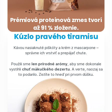
Prémiová proteínová zmes tvorí
až 91 % zloženie.
Kúzlo pravého tiramisu
Kávou nasiaknuté piškóty a krém z mascarpone –
správne ich vrstviť a prepájať chute.
Použili sme
len prírodné arómy
, aby sme dokonale
vystihli
chuť mäkučkého dezertu
. A verte, naozaj sa
to podarilo. Zistíte to hneď pri prvom dúšku.