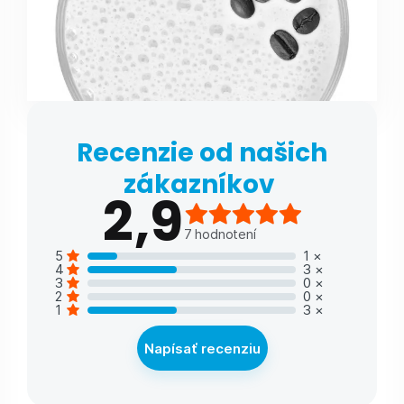
Recenzie od našich
zákazníkov
2,9
7
hodnotení
5
1
×
4
3
×
3
0
×
2
0
×
1
3
×
Napísať recenziu