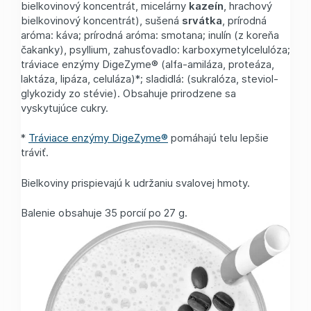
bielkovinový koncentrát, micelárny
kazeín
, hrachový
bielkovinový koncentrát), sušená
srvátka
, prírodná
aróma: káva; prírodná aróma: smotana; inulín (z koreňa
čakanky), psyllium, zahusťovadlo: karboxymetylcelulóza;
tráviace enzýmy DigeZyme® (alfa-amiláza, proteáza,
laktáza, lipáza, celuláza)*; sladidlá: (sukralóza, steviol-
glykozidy zo stévie). Obsahuje prirodzene sa
vyskytujúce cukry.
*
Tráviace enzýmy DigeZyme®
pomáhajú telu lepšie
tráviť.
Bielkoviny prispievajú k udržaniu svalovej hmoty.
Balenie obsahuje 35 porcií po 27 g.