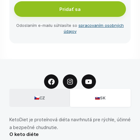
Pridať sa
Odoslaním e-⁠mailu súhlasíte so
spracovaním osobných
údajov
CZ
SK
KetoDiet je proteínová diéta navrhnutá pre rýchle, účinné
a bezpečné chudnutie.
O keto diéte