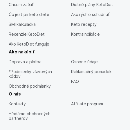
Chcem začať
Dietné plány KetoDiet
Čo jesť pri keto diéte
Ako rýchlo schudnúť
BMI kalkulačka
Keto recepty
Recenzie KetoDiet
Kontraindikácie
Ako KetoDiet funguje
Ako nakúpiť
Doprava a platba
Osobné údaje
*Podmienky zľavových
Reklamačný poriadok
kódov
FAQ
Obchodné podmienky
O nás
Kontakty
Affiliate program
Hľadáme obchodných
partnerov