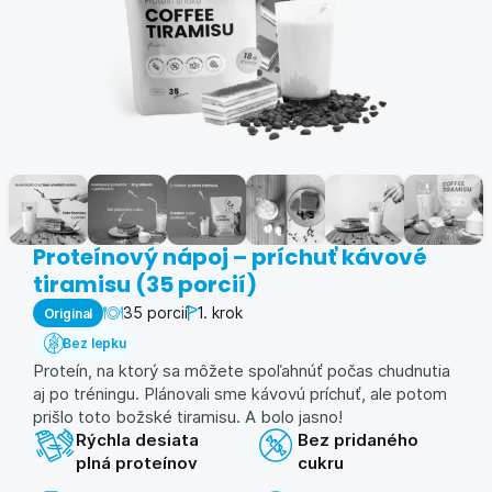
Proteínový nápoj – príchuť kávové
tiramisu (35 porcií)
35 porcií
1. krok
Original
Bez lepku
Proteín, na ktorý sa môžete spoľahnúť počas chudnutia
aj po tréningu. Plánovali sme kávovú príchuť, ale potom
prišlo toto božské tiramisu. A bolo jasno!
Rýchla desiata
Bez pridaného
plná proteínov
cukru