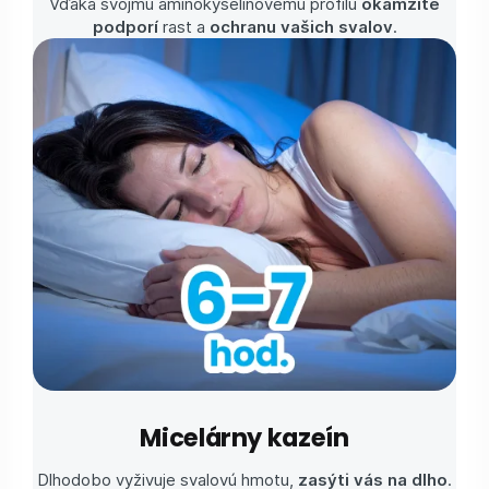
Vďaka svojmu aminokyselinovému profilu
okamžite
podporí
rast a
ochranu vašich svalov
.
Micelárny kazeín
Dlhodobo vyživuje svalovú hmotu,
zasýti vás na dlho
.