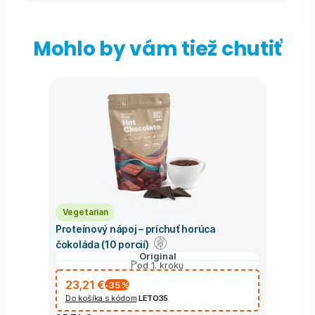
Mohlo by vám tiež chutiť
Vegetarian
Proteínový nápoj – príchuť horúca
čokoláda (10 porcií)
Original
od 1. kroku
23,21 €
-35
%
Do košíka s kódom
LETO35