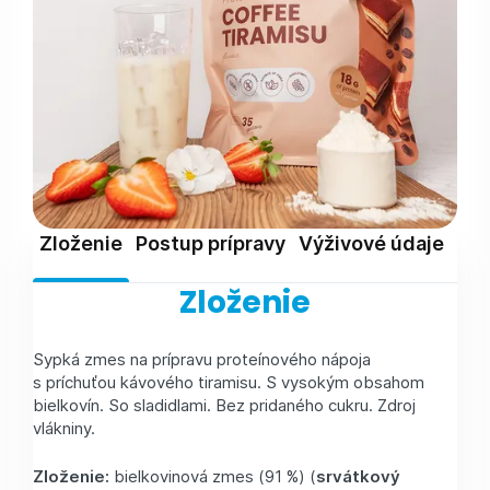
Zloženie
Postup prípravy
Výživové údaje
Skl
Zloženie
Sypká zmes na prípravu proteínového nápoja
s príchuťou kávového tiramisu. S vysokým obsahom
bielkovín. So sladidlami. Bez pridaného cukru. Zdroj
vlákniny.
Zloženie:
bielkovinová zmes (91 %) (
srvátkový