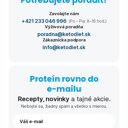
Potrebujete poradiť?
Zavolajte nám
+421 233 046 996
(Po – Pia: 8–16 hod.)
Výživová poradňa
poradna@ketodiet.sk
Zákaznícka podpora
info@ketodiet.sk
Proteín rovno do
e-⁠mailu
Recepty, novinky
a tajné akcie.
Nebojte sa, žiadny spam a všetko s mierou.