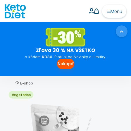
Menu
Zľava 30 % NA VŠETKO
s kódom
KD30
. Platí aj na Novinky a Limitky.
Nakúpiť
E-shop
Vegetarian