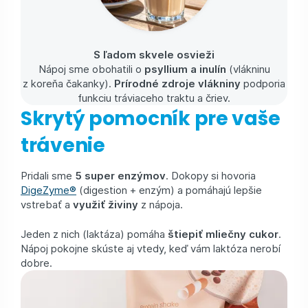
S ľadom skvele osvieži
Nápoj sme obohatili o
psyllium a inulín
(vlákninu
z koreňa čakanky).
Prírodné zdroje vlákniny
podporia
funkciu tráviaceho traktu a čriev.
Skrytý pomocník pre vaše
trávenie
Pridali sme
5 super enzýmov
. Dokopy si hovoria
DigeZyme®
(digestion + enzým) a pomáhajú lepšie
vstrebať a
využiť živiny
z nápoja.
Jeden z nich (laktáza) pomáha
štiepiť mliečny cukor
.
Nápoj pokojne skúste aj vtedy, keď vám laktóza nerobí
dobre.