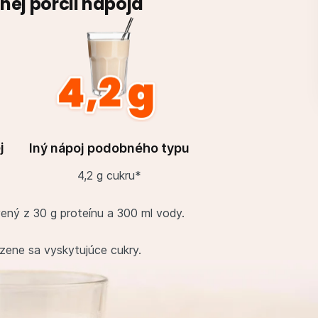
nej porcii nápoja
j
Iný nápoj podobného typu
u
4,2 g cukru*
ený z 30 g proteínu a 300 ml vody.
zene sa vyskytujúce cukry.