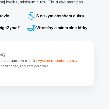
nej kvalite, minimum cukru. Chutí ako marcipán
.
kovín
S nízkym obsahom cukru
DigeZyme®
Vitamíny a minerálne látky
ený
to produktu sme ukončili.
Vyberte si z našej ponuky
 nami spojte, radi vám poradíme.