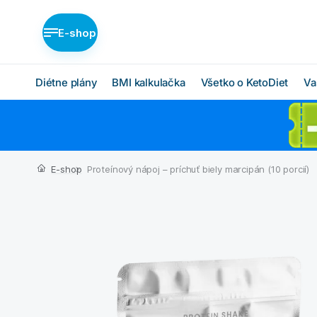
E-shop
Diétne plány
BMI kalkulačka
Všetko o KetoDiet
Va
Diétne plány KetoDiet
Ako KetoDiet funguje
O proteínovej diéte
Nízka nadváha (BASIC)
E-shop
Proteínový nápoj – príchuť biely marcipán (10 porcií)
Ketóza
Stredná nadváha
(MEDIUM)
Chcem začať
Vysoká nadváha
BMI kalkulačka
(INTENSE)
Čo budem jesť
Ktorý plán je pre mňa?