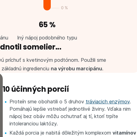
65 %
pánu
Iný nápoj podobného typu
notil somelier...
ovú príchuť s kvetinovým podtónom. Použili sme
⁠⁠⁠⁠⁠ základnú ingredienciu
na výrobu marcipánu
.
10 účinných porcií
Proteín sme obohatili o 5 druhov
tráviacich enzýmov
.
Pomáhajú lepšie vstrebať jednotlivé živiny. Vďaka nim
nápoj bez obáv môžu ochutnať aj tí, ktorí trpíte
intoleranciou laktózy.
Každá porcia je nabitá dôležitým komplexom
vitamínov