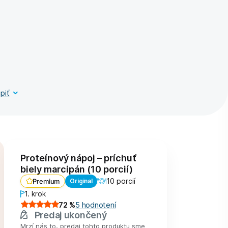
piť
Proteínový nápoj – príchuť
biely marcipán (10 porcií)
10 porcií
Original
Premium
1. krok
72
%
5
hodnotení
Predaj ukončený
Mrzí nás to, predaj tohto produktu sme