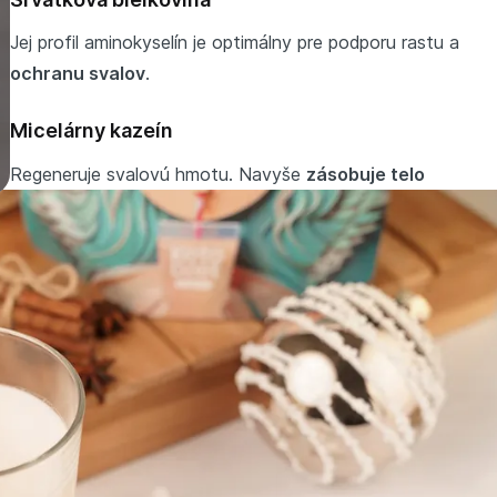
Jej profil aminokyselín je⁠⁠⁠⁠⁠⁠ optimálny pre podporu rastu a
ochranu svalov
.
Micelárny kazeín
Regeneruje svalovú hmotu. Navyše
zásobuje telo
bielkovinami
niekoľkých hodín. To znamená, že vás
dostatočne zasýti
.