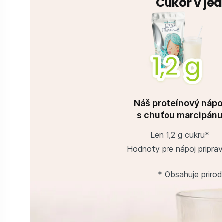
Cukor v jed
Náš proteínový nápo
s chuťou marcipán
Len 1,2 g cukru*
Hodnoty pre nápoj priprav
* Obsahuje prirod