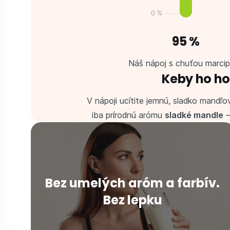
95 %
Náš nápoj s chuťou marci
Keby ho hod
V nápoji ucítite jemnú, sladko mandľ
iba prírodnú arómu
sladké mandle
–⁠
Bez umelých aróm a farbív.
Bez lepku