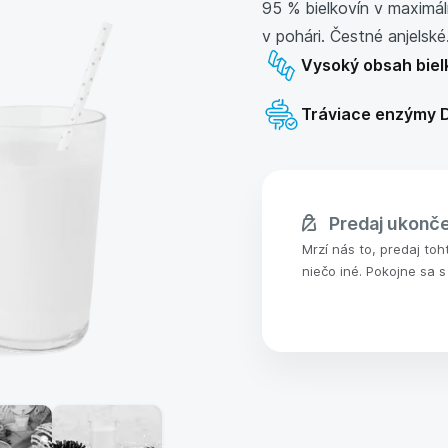
95 % bielkovín v maximál
v pohári. Čestné anjelské
Vysoký obsah biel
Tráviace enzýmy 
Predaj ukonč
Mrzí nás to, predaj toh
niečo iné. Pokojne sa s