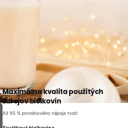
Maximálna kvalita použitých
zdrojov bielkovín
Až 95 % proteínového nápoja tvorí:
Srvátková bielkovina