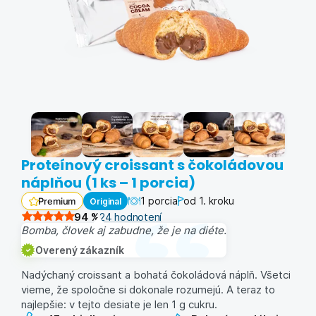
Proteínový croissant s čokoládovou
náplňou (1 ks – 1 porcia)
1 porcia
od 1. kroku
Original
Premium
94
%
24
hodnotení
Bomba, človek aj zabudne, že je na diéte.
Overený zákazník
Nadýchaný croissant a bohatá čokoládová náplň. Všetci
vieme, že spoločne si dokonale rozumejú. A teraz to
najlepšie: v tejto desiate je len 1 g cukru.