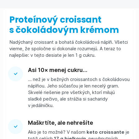
Proteínový croissant
s čokoládovým krémom
Nadýchaný croissant a bohatá čokoládová náplň. Všetci
vieme, že spoločne si dokonale rozumejú. A teraz to
najlepšie: v tejto desiate je len 1 g cukru.
Asi 10× menej cukru...
… než je v bežných croissantoch s čokoládovou
náplňou. Jeho súčasťou je len necelý gram.
Skvelé riešenie pre všetkých, ktorí milujú
sladké pečivo, ale strážia si sacharidy
v jedálničku.
Maškrtíte, ale nehrešíte
Ako je to možné? V našom
keto croissante
je
totiž celých
17 g bielkovín
, nevyhnutných