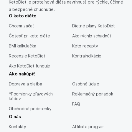
KetoDiet je proteínová diéta navrhnutá pre rýchle, účinné
a bezpečné chudnutie.
O keto diéte
Chcem začať
Dietné plány KetoDiet
Čo jesť pri keto diéte
Ako rýchlo schudnúť
BMI kalkulačka
Keto recepty
Recenzie KetoDiet
Kontraindikácie
Ako KetoDiet funguje
Ako nakúpiť
Doprava a platba
Osobné údaje
*Podmienky zľavových
Reklamačný poriadok
kódov
FAQ
Obchodné podmienky
O nás
Kontakty
Affiliate program