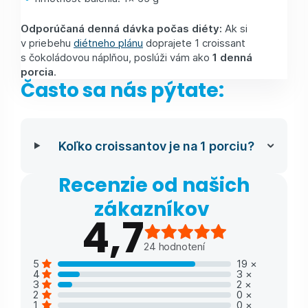
Odporúčaná denná dávka počas diéty:
Ak si
v priebehu
diétneho plánu
doprajete 1 croissant
s čokoládovou náplňou, poslúži vám ako
1 denná
porcia
.
Často sa nás pýtate:
Koľko croissantov je na 1 porciu?
Recenzie od našich
zákazníkov
4,7
24
hodnotení
5
19
×
4
3
×
3
2
×
2
0
×
1
0
×