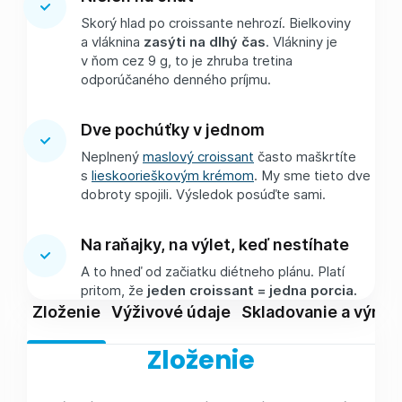
Skorý hlad po croissante nehrozí. Bielkoviny
a vláknina
zasýti na dlhý čas
. Vlákniny je
v ňom cez 9 g, to je zhruba tretina
odporúčaného denného príjmu.
Dve pochúťky v jednom
Neplnený
maslový croissant
často maškrtíte
s
lieskoorieškovým krémom
. My sme tieto dve
dobroty spojili. Výsledok posúďte sami.
Na raňajky, na výlet, keď nestíhate
A to hneď od začiatku diétneho plánu. Platí
pritom, že
jeden croissant
= jedna porcia.
Zloženie
Výživové údaje
Skladovanie a výrob
Zloženie