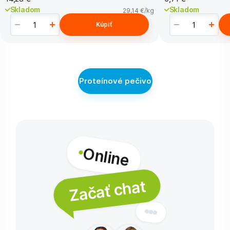
Skladom
Skladom
29,14 €
/kg
Kúpiť
Proteínové pečivo
Online
Začať chat