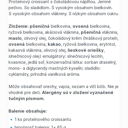
Proteínový croissant s čokoládovou náplňou. Jemné
pečivo. So sladidlom. S vysokým obsahom bielkovín.
S vysokým obsahom vlákniny. S nízkym obsahom cukru.
Zloženie:
pšeničná
bielkovina,
ovsená
bielkovina,
ryžová bielkovina, akáciová vláknina,
pšeničná
vláknina,
maslo
, olivový olej, čokoládový krém (hráškový proteín,
ovsená
bielkovina,
kakao
, ryžová bielkovina, erytritol,
kakaová vláknina, olivový olej,
lieskové oriešky
,
slnečnicový olej) emulgátory: slnečnicový lecitín,
kvasnice, jedlá soľ, konzervačná látka: sorban draselný,
mono- a diglyceridy mastných kyselín; sladidlo:
cyklamáty, prírodná vanilková aróma.
Môže obsahovať orechy, vajcia, sezam a vlčí bôb. Nie je
vhodné pre deti.
Alergény sú v zložení vyznačené
tučným písmom.
Balenie obsahuje:
1 ks proteínového croissantu
hmotnosť balenia: 1× 65 g