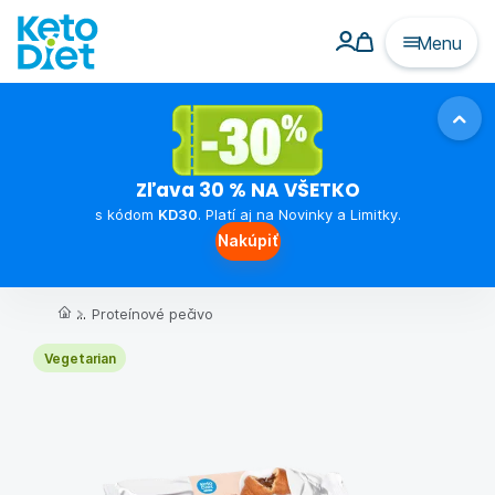
Menu
Zľava 30 % NA VŠETKO
s kódom
KD30
. Platí aj na Novinky a Limitky.
Nakúpiť
...
Proteínové pečivo
Vegetarian