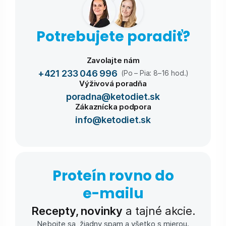
Potrebujete poradiť?
Zavolajte nám
+421 233 046 996
(Po – Pia: 8–16 hod.)
Výživová poradňa
poradna@ketodiet.sk
Zákaznícka podpora
info@ketodiet.sk
Proteín rovno do
e-⁠mailu
Recepty, novinky
a tajné akcie.
Nebojte sa, žiadny spam a všetko s mierou.