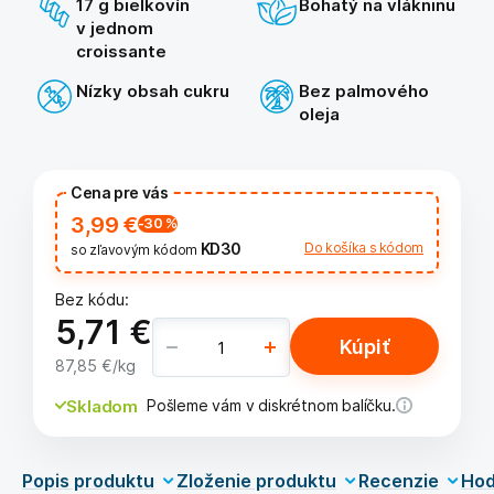
17 g bielkovín
Bohatý na vlákninu
v jednom
croissante
Nízky obsah cukru
Bez palmového
oleja
Cena pre vás
3,99 €
-30
%
KD30
Do košíka s kódom
so zľavovým kódom
Bez kódu:
5,71 €
Kúpiť
87,85 €
/kg
Skladom
Pošleme vám v diskrétnom balíčku.
Popis produktu
Zloženie produktu
Recenzie
Hod