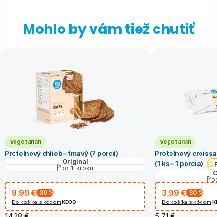
Mohlo by vám tiež chutiť
Vegetarian
Vegetarian
Proteínový chlieb – tmavý (7 porcií)
Proteínový croissa
Original
(1 ks – 1 porcia)
od 1. kroku
O
od
9,99 €
3,99 €
-30
%
-30
%
Do košíka s kódom
KD30
Do košíka s kódom
K
14,28 €
5,71 €