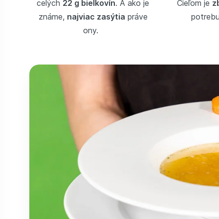
celých
22 g bielkovín
. A ako je
Cieľom je
z
známe,
najviac zasýtia
práve
potreb
ony.