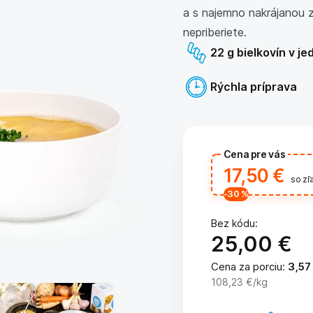
a s najemno nakrájanou z
nepriberiete.
22 g bielkovín v je
Rýchla príprava
Cena pre vás
17,50 €
so z
-30
%
Bez kódu:
25,00 €
Cena za porciu
:
3,57
108,23 €
/kg