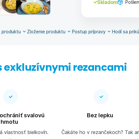
Skladom
Pošlem
 produktu
Zloženie produktu
Postup prípravy
Hodí sa prikú
s exkluzívnymi rezancami
ochrániť svalovú
Bez lepku
hmotu
á vlastnosť bielkovín.
Čakáte ho v rezančekoch? Tak an