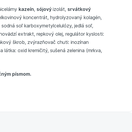
micelárny
kazeín
,
sójový
izolát,
srvátkový
elkovinový koncentrát, hydrolyzovaný kolagén,
sodná soľ karboxymetylcelulózy, jedlá soľ,
ovädzí extrakt, repkový olej, regulátor kyslosti:
akový škrob, zvýrazňovač chuti: inozínan
 látka: oxid kremičitý, sušená zelenina (mrkva,
učným písmom.