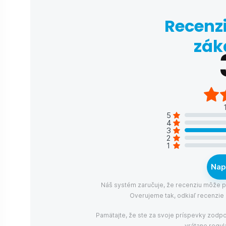
Recenzi
zák
5
4
3
2
1
Nap
Náš systém zaručuje, že recenziu môže pri
Overujeme tak, odkiaľ recenzie
Pamätajte, že ste za svoje príspevky zodp
vrátane regul