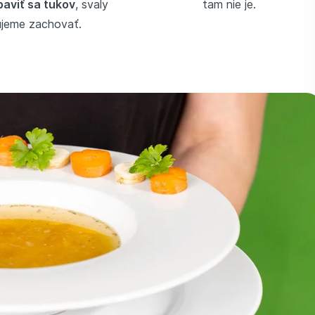
baviť sa tukov
, svaly
tam nie je.
ujeme zachovať.