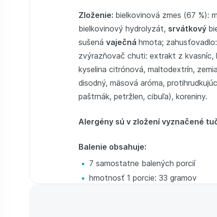
Zloženie:
bielkovinová zmes (67 %): 
bielkovinový hydrolyzát,
srvátkový
bi
sušená
vaječná
hmota; zahusťovadlo: 
zvýrazňovač chuti: extrakt z kvasníc, h
kyselina citrónová, maltodextrín, zemi
disodný, mäsová aróma, protihrudkujúca
paštrnák, petržlen, cibuľa), koreniny.
Alergény sú v zložení vyznačené t
Balenie obsahuje:
7 samostatne balených porcií
hmotnosť 1 porcie: 33 gramov