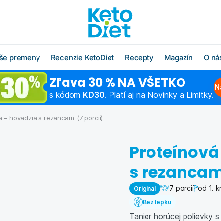
še premeny
Recenzie KetoDiet
Recepty
Magazín
O ná
Zľava 30 % NA VŠETKO
O radoch KetoDiet
Všetky recepty
O značke KetoDi
Blog
N
s kódom
KD30
. Platí aj na Novinky a Limitky.
Čo jesť po diéte
Keto recepty (od 1. kroku
Náš tím
Ako rýchlo schu
diéty)
a – hovädzia s rezancami (7 porcií)
Časté otázky
Výživová poradň
Chudnutie do pl
Low carb recepty (od 3.
kroku diéty)
Schudnite s odborníkom
Hľadáme obcho
Ako začať šport
Proteínová
partnerov
Vzorové jedálničky
Chudnutie po pä
s rezancami
Affiliate progra
Klub Moja KetoDiet
7 porcií
od 1. k
Original
Kontakty
Bez lepku
Tanier horúcej polievky