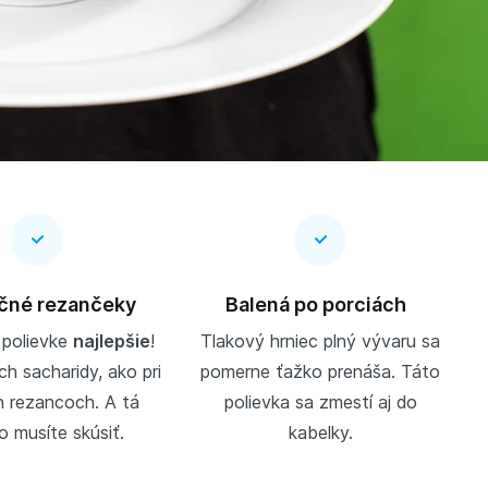
čné rezančeky
Balená po porciách
 polievke
najlepšie
!
Tlakový hrniec plný vývaru sa
ch sacharidy, ako pri
pomerne ťažko prenáša. Táto
 rezancoch. A tá
polievka sa zmestí aj do
o musíte skúsiť.
kabelky.