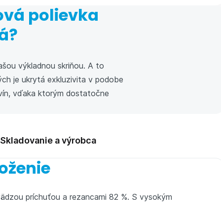
ová polievka
á?
ašou výkladnou skriňou. A to
rých je ukrytá exkluzivita v podobe
ovín, vďaka ktorým dostatočne
Skladovanie a výrobca
oženie
vädzou príchuťou a rezancami 82 %. S vysokým