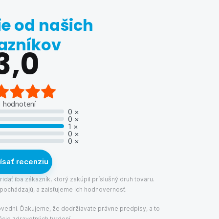
e od našich
azníkov
3,0
1
hodnotení
0
×
0
×
1
×
0
×
0
×
ísať recenziu
dať iba zákazník, ktorý zakúpil príslušný druh tovaru.
 pochádzajú, a zaisťujeme ich hodnovernosť.
ovední. Ďakujeme, že dodržiavate právne predpisy, a to
ácie zdravotných tvrdení..