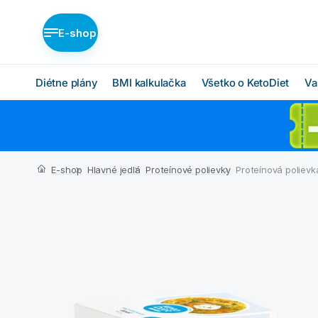
E-shop
Diétne plány
BMI kalkulačka
Všetko o KetoDiet
Va
Diétne plány KetoDiet
Ako KetoDiet funguje
O proteínovej diéte
Nízka nadváha (BASIC)
E-shop
Hlavné jedlá
Proteínové polievky
Proteínová polievk
Ketóza
Stredná nadváha
(MEDIUM)
Chcem začať
Vysoká nadváha
BMI kalkulačka
(INTENSE)
Čo budem jesť
Ktorý plán je pre mňa?