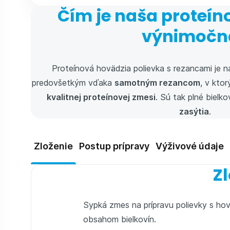
Čím je naša proteín
výnimočn
Proteínová hovädzia polievka s rezancami je n
predovšetkým vďaka
samotným rezancom
, v kto
kvalitnej proteínovej zmesi
. Sú tak plné bielk
zasýtia
.
Zloženie
Postup prípravy
Výživové údaje
Zl
Sypká zmes na prípravu polievky s ho
obsahom bielkovín.