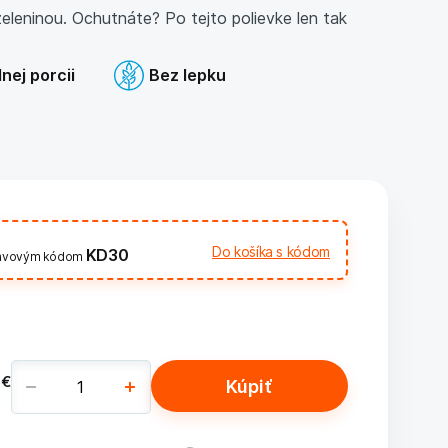
eleninou. Ochutnáte? Po tejto polievke len tak
dnej porcii
Bez lepku
Do košíka s kódom
KD30
ľavovým kódom
 €
Kúpiť