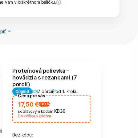
e vám v diskrétnom balíčku.
piť
Proteínová polievka –
hovädzia s rezancami (7
porcií)
7 porcií
od 1. kroku
Original
Cena pre vás
17,50 €
-30
%
KD30
so zľavovým kódom
Do košíka s kódom
i
Bez kódu: