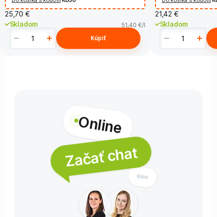
25,70 €
21,42 €
Skladom
Skladom
51,40 €
/l
Kúpiť
Online
Začať chat