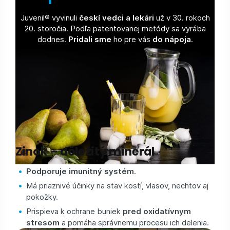
Juvenil® vyvinuli
českí vedci a lekári
už v 30. rokoch
20. storočia. Podľa patentovanej metódy sa vyrába
dodnes.
Pridali sme
ho pre vás
do nápoja
.
Zinok – dôležitý minerál
Podporuje imunitný systém
.
Má priaznivé účinky na stav kostí, vlasov, nechtov aj
pokožky.
Prispieva k ochrane buniek
pred oxidatívnym
stresom
a pomáha správnemu procesu ich delenia.