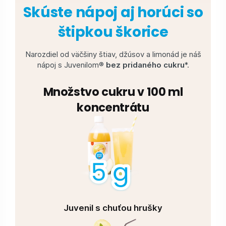
Skúste nápoj aj horúci so
štipkou škorice
Narozdiel od väčšiny štiav, džúsov a limonád je náš
nápoj s Juvenilom®
bez pridaného cukru
*.
Množstvo cukru v 100 ml
koncentrátu
Juvenil s chuťou hrušky