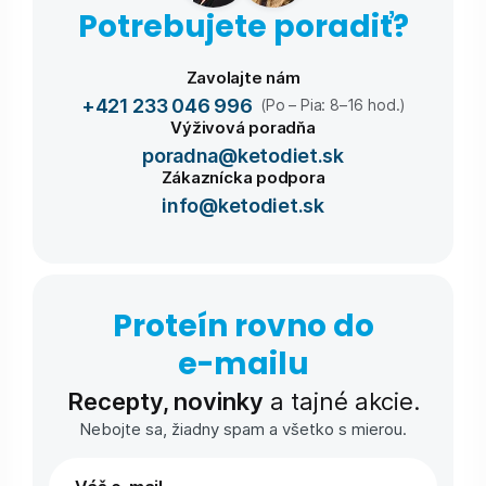
Potrebujete poradiť?
Zavolajte nám
+421 233 046 996
(Po – Pia: 8–16 hod.)
Výživová poradňa
poradna@ketodiet.sk
Zákaznícka podpora
info@ketodiet.sk
Proteín rovno do
e-⁠mailu
Recepty, novinky
a tajné akcie.
Nebojte sa, žiadny spam a všetko s mierou.