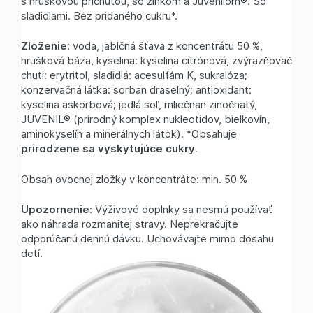
s hruškovou príchuťou, so zinkom a Juvenilom®. So
sladidlami. Bez pridaného cukru*.
Zloženie:
voda, jablčná šťava z koncentrátu 50 %,
hrušková báza, kyselina: kyselina citrónová, zvýrazňovač
chuti: erytritol, sladidlá: acesulfám K, sukralóza;
konzervačná látka: sorban draselný; antioxidant:
kyselina askorbová; jedlá soľ, mliečnan zinočnatý,
JUVENIL® (prírodný komplex nukleotidov, bielkovín,
aminokyselín a minerálnych látok). *Obsahuje
prirodzene sa vyskytujúce cukry
.
Obsah ovocnej zložky v koncentráte: min. 50 %
Upozornenie:
Výživové doplnky sa nesmú používať
ako náhrada rozmanitej stravy. Neprekračujte
odporúčanú dennú dávku. Uchovávajte mimo dosahu
detí.