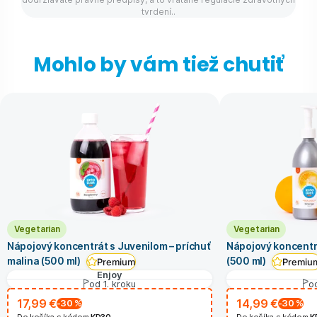
tvrdení..
Mohlo by vám tiež chutiť
Vegetarian
Vegetarian
Nápojový koncentrát s Juvenilom – príchuť
Nápojový koncentr
malina (500 ml)
(500 ml)
Premium
Premiu
Enjoy
od 1. kroku
od
17,99 €
14,99 €
-30
%
-30
%
Do košíka s kódom
KD30
Do košíka s kódom
K