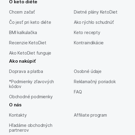
O keto diéte
Chcem začať
Dietné plány KetoDiet
Čo jesť pri keto diéte
Ako rýchlo schudnúť
BMI kalkulačka
Keto recepty
Recenzie KetoDiet
Kontraindikácie
Ako KetoDiet funguje
Ako nakúpiť
Doprava a platba
Osobné údaje
*Podmienky zľavových
Reklamačný poriadok
kódov
FAQ
Obchodné podmienky
O nás
Kontakty
Affiliate program
Hľadáme obchodných
partnerov