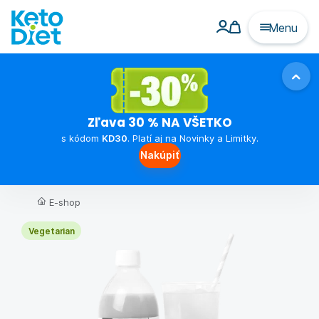
Menu
Zľava 30 % NA VŠETKO
s kódom
KD30
. Platí aj na Novinky a Limitky.
Nakúpiť
E-shop
Vegetarian