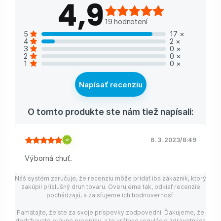
4,9
19
hodnotení
5
17
×
4
2
×
3
0
×
2
0
×
1
0
×
Napísať recenziu
O tomto produkte ste nám tiež napísali:
6. 3. 2023
/
8:49
Výborná chuť.
Náš systém zaručuje, že recenziu môže pridať iba zákazník, ktorý
zakúpil príslušný druh tovaru. Overujeme tak, odkiaľ recenzie
pochádzajú, a zaisťujeme ich hodnovernosť.
Pamätajte, že ste za svoje príspevky zodpovední. Ďakujeme, že
dodržiavate právne predpisy, a to vrátane regulácie zdravotných