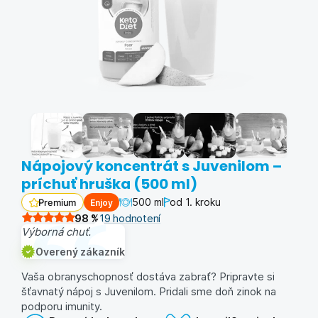
Nápojový koncentrát s Juvenilom –
príchuť hruška (500 ml)
500 ml
od 1. kroku
Enjoy
Premium
98
%
19
hodnotení
Výborná chuť.
Overený zákazník
Vaša obranyschopnosť dostáva zabrať? Pripravte si
šťavnatý nápoj s Juvenilom. Pridali sme doň zinok na
podporu imunity.