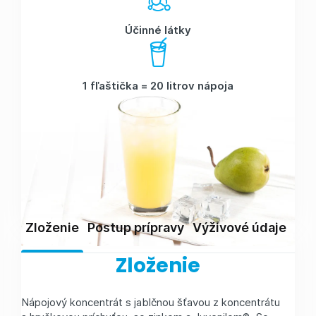
Účinné látky
1 fľaštička = 20 litrov nápoja
Zloženie
Postup prípravy
Výživové údaje
Skl
Zloženie
Nápojový koncentrát s jablčnou šťavou z koncentrátu