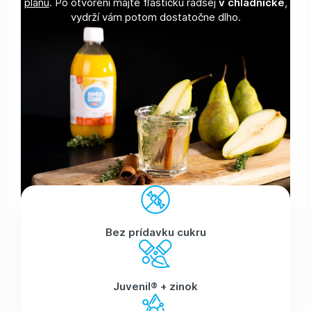
plánu
. Po otvorení majte fľaštičku radšej
v chladničke
,
vydrží vám potom dostatočne dlho.
Bez prídavku cukru
Juvenil® + zinok