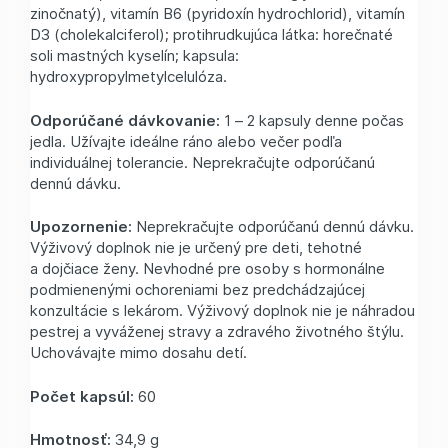
zinočnatý), vitamín B6 (pyridoxín hydrochlorid), vitamín
D3 (cholekalciferol); protihrudkujúca látka: horečnaté
soli mastných kyselín; kapsula:
hydroxypropylmetylcelulóza.
Odporúčané dávkovanie:
1 – 2 kapsuly denne počas
jedla. Užívajte ideálne ráno alebo večer podľa
individuálnej tolerancie. Neprekračujte odporúčanú
dennú dávku.
Upozornenie:
Neprekračujte odporúčanú dennú dávku.
Výživový doplnok nie je určený pre deti, tehotné
a dojčiace ženy. Nevhodné pre osoby s hormonálne
podmienenými ochoreniami bez predchádzajúcej
konzultácie s lekárom. Výživový doplnok nie je náhradou
pestrej a vyváženej stravy a zdravého životného štýlu.
Uchovávajte mimo dosahu detí.
Počet kapsúl:
60
Hmotnosť:
34,9 g