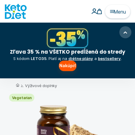
Menu
Zľava 35 % na VŠETKO predĺžená do stredy
S kódom
LETO35
. Platí aj na
diétne plány
a
bestsellery
.
Nakúpiť
...
Výživové doplnky
Vegetarian