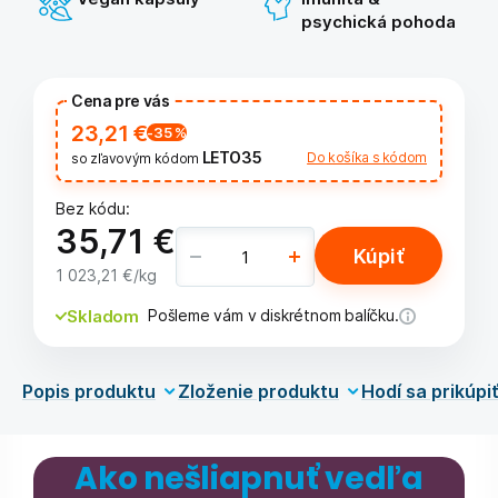
psychická pohoda
Cena pre vás
23,21 €
-35
%
LETO35
Do košíka s kódom
so zľavovým kódom
Bez kódu:
35,71 €
Kúpiť
1 023,21 €
/kg
Skladom
Pošleme vám v diskrétnom balíčku.
Popis produktu
Zloženie produktu
Hodí sa prikúpi
Ako nešliapnuť vedľa