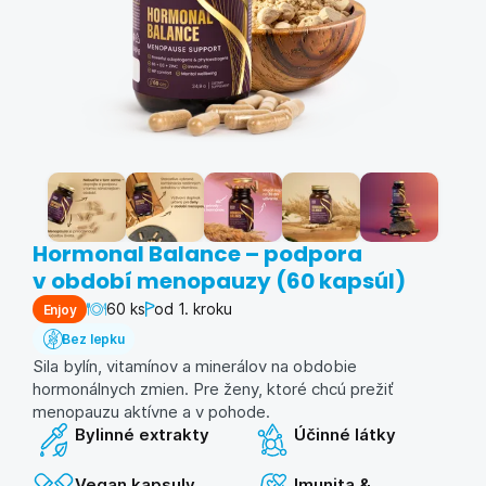
Hormonal Balance – podpora
v období menopauzy (60 kapsúl)
60 ks
od 1. kroku
Enjoy
Bez lepku
Sila bylín, vitamínov a minerálov na obdobie
hormonálnych zmien. Pre ženy, ktoré chcú prežiť
menopauzu aktívne a v pohode.
Bylinné extrakty
Účinné látky
Vegan kapsuly
Imunita &