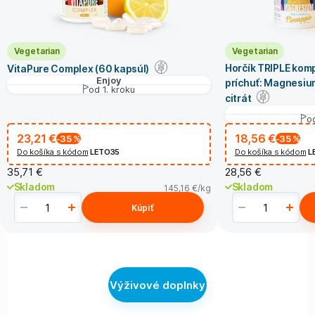
Vegetarian
Vegetarian
Horčík TRIPLE kom
VitaPure Complex (60 kapsúl)
Enjoy
príchuť: Magnesium
od 1. kroku
citrát
od
23,21 €
18,56 €
-35
%
-35
%
Do košíka s kódom
LETO35
Do košíka s kódom
L
35,71 €
28,56 €
Skladom
Skladom
145,16 €
/kg
Kúpiť
Výživové doplnky