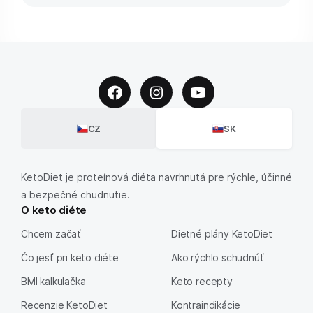
CZ
SK
KetoDiet je proteínová diéta navrhnutá pre rýchle, účinné
a bezpečné chudnutie.
O keto diéte
Chcem začať
Dietné plány KetoDiet
Čo jesť pri keto diéte
Ako rýchlo schudnúť
BMI kalkulačka
Keto recepty
Recenzie KetoDiet
Kontraindikácie