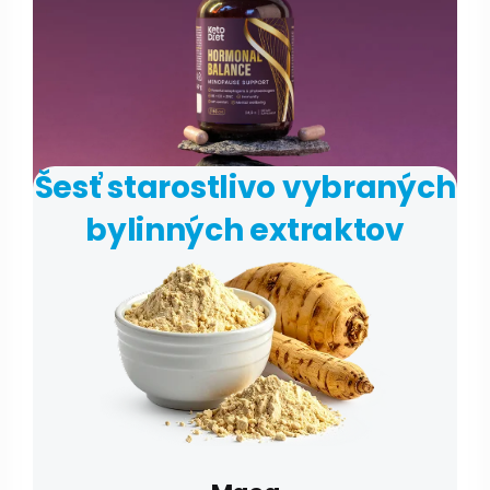
Šesť starostlivo vybraných
bylinných extraktov