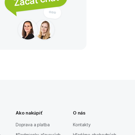
Ako nakúpiť
O nás
Doprava a platba
Kontakty
e
*Podmienky zľavových
Hľadáme obchodných