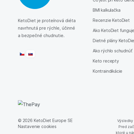
BMI kalkulačka
Recenzie KetoDiet
KetoDiet je proteínová diéta
navrhnutá pre rýchle, účinné
Ako KetoDiet funguj
a bezpečné chudnutie.
Dietné plány KetoDi
Ako rýchlo schudnúť
Keto recepty
Kontraindikácie
© 2026 KetoDiet Europe SE
Výsledky t
Nastavenie cookies
Pred zač
ktoré u ná