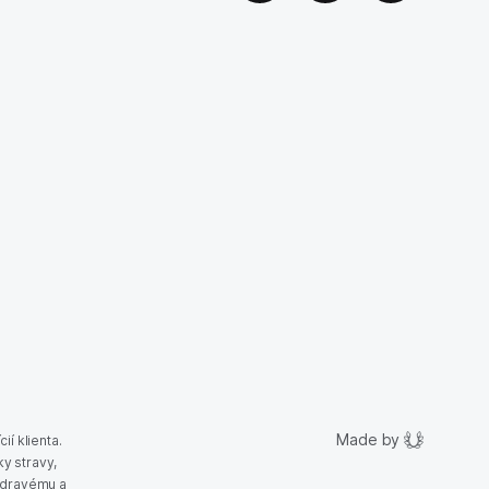
Made by
ií klienta.
y stravy,
 zdravému a