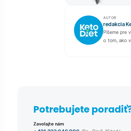
AUTOR
redakcia K
Píšeme pre v
o tom, ako v
Potrebujete poradiť
Zavolajte nám