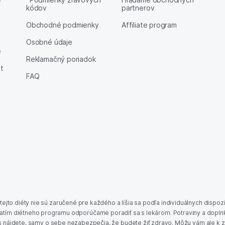
kódov
partnerov
Obchodné podmienky
Affiliate program
Osobné údaje
e
Reklamačný poriadok
et
FAQ
ejto diéty nie sú zaručené pre každého a líšia sa podľa individuálnych dispozíc
atím diétneho programu odporúčame poradiť sa s lekárom. Potraviny a doplnk
s nájdete, samy o sebe nezabezpečia, že budete žiť zdravo. Môžu vám ale k