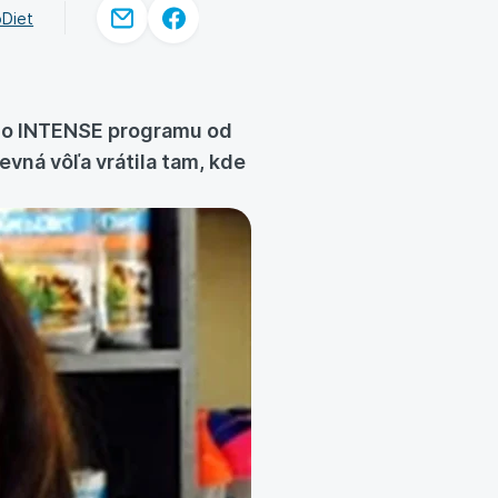
oDiet
ého INTENSE programu od
vná vôľa vrátila tam, kde