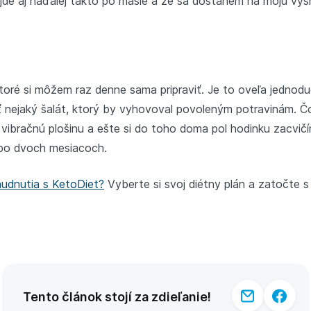
pôjde aj naďalej takto po masle a že sa dostanem na moju vy
 ktoré si môžem raz denne sama pripraviť. Je to oveľa jedno
sť nejaký šalát, ktorý by vyhovoval povoleným potravinám. Č
vibračnú plošinu a ešte si do toho doma pol hodinku zacvičí
 po dvoch mesiacoch.
hudnutia s KetoDiet?
Vyberte si svoj diétny plán a zatočte 
Tento článok stojí za zdieľanie!