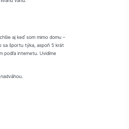
snívanú váhu.
duchšie aj keď som mimo domu –
o sa športu týka, aspoň 5 krát
m podľa internetu. Uvidíme
s nadváhou.