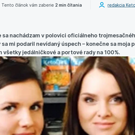
Tento článok vám zaberie
2 min čítania
redakcia Ket
 že sa nachádzam v polovici oficiálneho trojmesačn
 sa mi podaril nevídaný úspech – konečne sa moja pe
m všetky jedálničkové a portové rady na 100%.