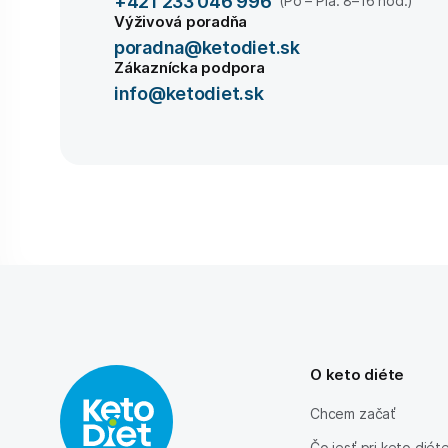
+421 233 046 996
(Po – Pia: 8–16 hod.)
Výživová poradňa
poradna@ketodiet.sk
Zákaznícka podpora
info@ketodiet.sk
O keto diéte
Chcem začať
Čo jesť pri keto diét