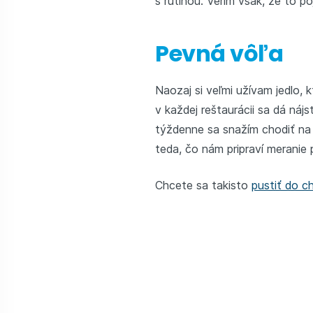
s rutinou. Verím však, že to 
Pevná vôľa
Naozaj si veľmi užívam jedlo,
v každej reštaurácii sa dá náj
týždenne sa snažím chodiť na 
teda, čo nám pripraví meranie
Chcete sa takisto
pustiť do c