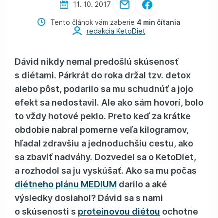
11. 10. 2017
Tento článok vám zaberie
4 min čítania
redakcia KetoDiet
Dávid nikdy nemal predošlú skúsenosť
s diétami. Párkrát do roka držal tzv. detox
alebo pôst, podarilo sa mu schudnúť a jojo
efekt sa nedostavil. Ale ako sám hovorí, bolo
to vždy hotové peklo. Preto keď za krátke
obdobie nabral pomerne veľa kilogramov,
hľadal zdravšiu a jednoduchšiu cestu, ako
sa zbaviť nadváhy. Dozvedel sa o KetoDiet,
a rozhodol sa ju vyskúšať. Ako sa mu počas
diétneho plánu MEDIUM
darilo a aké
výsledky dosiahol? Dávid sa s nami
o skúsenosti s
proteínovou diétou
ochotne