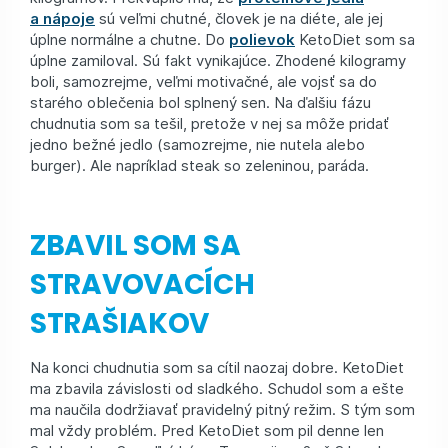
a nápoje
sú veľmi chutné, človek je na diéte, ale jej
úplne normálne a chutne. Do
polievok
KetoDiet som sa
úplne zamiloval. Sú fakt vynikajúce. Zhodené kilogramy
boli, samozrejme, veľmi motivačné, ale vojsť sa do
starého oblečenia bol splnený sen. Na ďalšiu fázu
chudnutia som sa tešil, pretože v nej sa môže pridať
jedno bežné jedlo (samozrejme, nie nutela alebo
burger). Ale napríklad steak so zeleninou, paráda.
ZBAVIL SOM SA
STRAVOVACÍCH
STRAŠIAKOV
Na konci chudnutia som sa cítil naozaj dobre. KetoDiet
ma zbavila závislosti od sladkého. Schudol som a ešte
ma naučila dodržiavať pravidelný pitný režim. S tým som
mal vždy problém. Pred KetoDiet som pil denne len