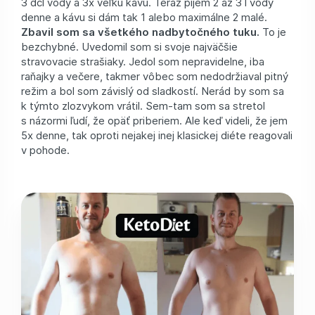
3 dcl vody a 3x veľkú kávu. Teraz pijem 2 až 3 l vody
denne a kávu si dám tak 1 alebo maximálne 2 malé.
Zbavil som sa všetkého nadbytočného tuku.
To je
bezchybné. Uvedomil som si svoje najväčšie
stravovacie strašiaky. Jedol som nepravidelne, iba
raňajky a večere, takmer vôbec som nedodržiaval pitný
režim a bol som závislý od sladkostí. Nerád by som sa
k týmto zlozvykom vrátil. Sem-tam som sa stretol
s názormi ľudí, že opäť priberiem. Ale keď videli, že jem
5x denne, tak oproti nejakej inej klasickej diéte reagovali
v pohode.