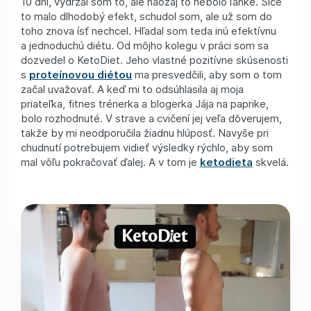
10 dní, vydržal som to, ale naozaj to nebolo ľahké. Síce
to malo dlhodobý efekt, schudol som, ale už som do
toho znova ísť nechcel. Hľadal som teda inú efektívnu
a jednoduchú diétu. Od môjho kolegu v práci som sa
dozvedel o KetoDiet. Jeho vlastné pozitívne skúsenosti
s
proteínovou diétou
ma presvedčili, aby som o tom
začal uvažovať. A keď mi to odsúhlasila aj moja
priateľka, fitnes trénerka a blogerka Jája na paprike,
bolo rozhodnuté. V strave a cvičení jej veľa dôverujem,
takže by mi neodporučila žiadnu hlúposť. Navyše pri
chudnutí potrebujem vidieť výsledky rýchlo, aby som
mal vôľu pokračovať ďalej. A v tom je
ketodieta
skvelá.