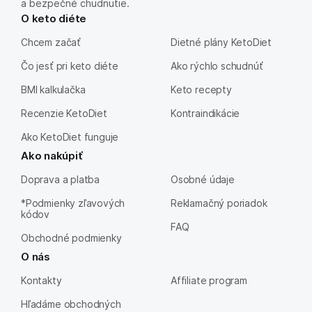
a bezpečné chudnutie.
O keto diéte
Chcem začať
Dietné plány KetoDiet
Čo jesť pri keto diéte
Ako rýchlo schudnúť
BMI kalkulačka
Keto recepty
Recenzie KetoDiet
Kontraindikácie
Ako KetoDiet funguje
Ako nakúpiť
Doprava a platba
Osobné údaje
*Podmienky zľavových
Reklamačný poriadok
kódov
FAQ
Obchodné podmienky
O nás
Kontakty
Affiliate program
Hľadáme obchodných