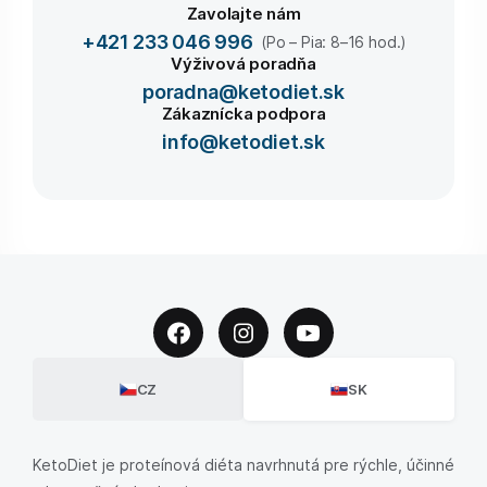
Zavolajte nám
+421 233 046 996
(Po – Pia: 8–16 hod.)
Výživová poradňa
poradna@ketodiet.sk
Zákaznícka podpora
info@ketodiet.sk
CZ
SK
KetoDiet je proteínová diéta navrhnutá pre rýchle, účinné