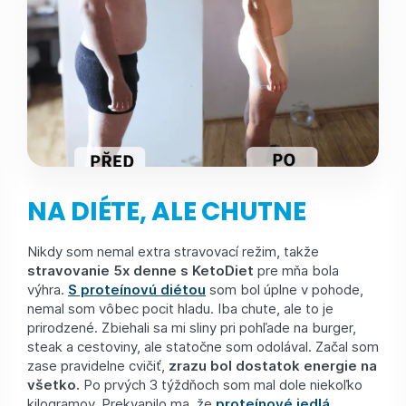
NA DIÉTE, ALE CHUTNE
Nikdy som nemal extra stravovací režim, takže
stravovanie 5x denne s KetoDiet
pre mňa bola
výhra.
S proteínovú diétou
som bol úplne v pohode,
nemal som vôbec pocit hladu. Iba chute, ale to je
prirodzené. Zbiehali sa mi sliny pri pohľade na burger,
steak a cestoviny, ale statočne som odolával. Začal som
zase pravidelne cvičiť,
zrazu bol dostatok energie na
všetko.
Po prvých 3 týždňoch som mal dole niekoľko
kilogramov. Prekvapilo ma, že
proteínové jedlá