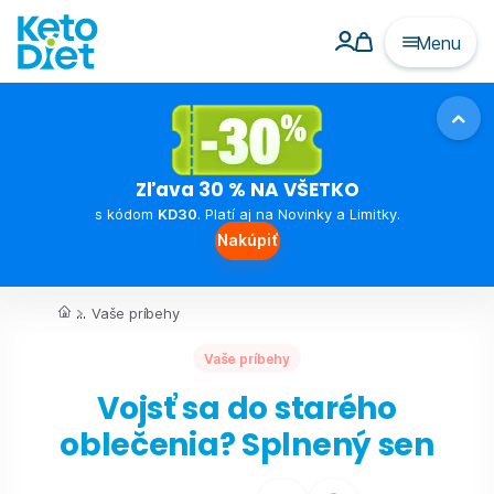
Menu
Zľava 30 % NA VŠETKO
s kódom
KD30
. Platí aj na Novinky a Limitky.
Nakúpiť
...
Vaše príbehy
Vaše príbehy
Vojsť sa do starého
oblečenia? Splnený sen