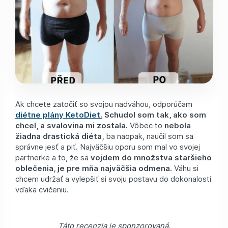
Ak chcete zatočiť so svojou nadváhou, odporúčam
diétne plány KetoDiet.
Schudol som tak, ako som
chcel, a svalovina mi zostala.
Vôbec to
nebola
žiadna drastická diéta,
ba naopak, naučil som sa
správne jesť a piť. Najväčšiu oporu som mal vo svojej
partnerke a to, že sa
vojdem do množstva staršieho
oblečenia, je pre mňa najväčšia odmena.
Váhu si
chcem udržať a vylepšiť si svoju postavu do dokonalosti
vďaka cvičeniu.
Táto recenzia je sponzorovaná.