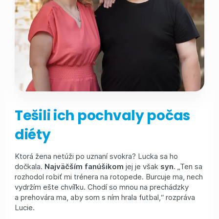
Tešili ich pochvaly počas
diéty
Ktorá žena netúži po uznaní svokra? Lucka sa ho
dočkala.
Najväčším fanúšikom
jej je však
syn
. „Ten sa
rozhodol robiť mi trénera na rotopede. Burcuje ma, nech
vydržím ešte chvíľku. Chodí so mnou na prechádzky
a prehovára ma, aby som s ním hrala futbal,“ rozpráva
Lucie.