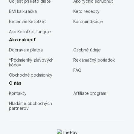
Čo jesť pri keto diéte
Ako rýchlo schudnúť
BMI kalkulačka
Keto recepty
Recenzie KetoDiet
Kontraindikácie
Ako KetoDiet funguje
Ako nakúpiť
Doprava a platba
Osobné údaje
*Podmienky zľavových
Reklamačný poriadok
kódov
FAQ
Obchodné podmienky
O nás
Kontakty
Affiliate program
Hľadáme obchodných
partnerov