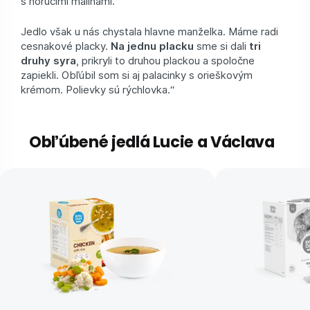
s horúcimi malinami.
Jedlo však u nás chystala hlavne manželka. Máme radi
cesnakové placky.
Na jednu placku
sme si dali
tri
druhy syra
, prikryli to druhou plackou a spoločne
zapiekli. Obľúbil som si aj palacinky s orieškovým
krémom. Polievky sú rýchlovka.“
Obľúbené jedlá Lucie a Václava