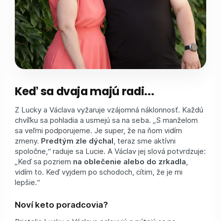
Keď sa dvaja majú radi...
Z Lucky a Václava vyžaruje vzájomná náklonnosť. Každú
chvíľku sa pohladia a usmejú sa na seba. „S manželom
sa veľmi podporujeme. Je super, že na ňom vidím
zmeny.
Predtým zle dýchal
, teraz sme aktívni
spoločne,“ raduje sa Lucie. A Václav jej slová potvrdzuje:
„Keď sa pozriem
na oblečenie alebo do zrkadla
,
vidím to. Keď vyjdem po schodoch, cítim, že je mi
lepšie.“
Noví keto poradcovia?