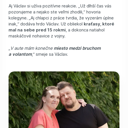
Aj Václav si užíva pozitívne reakcie. „Už dlhší čas vás
pozorujeme a nejako ste veľmi zhodili,“ hovoria
kolegyne. „Aj chlapci z práce tvrdia, že vyzerám úplne
inak,“ dodáva hrdo Václav. Už obliekol
kraťasy, ktoré
mal na sebe pred 15 rokmi
, a dokonca natiahol
maskáčové nohavice z vojny.
„
V aute mám konečne
miesto medzi bruchom
a volantom
,“ smeje sa Václav.