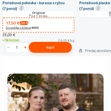
Proteínová polievka – kuracia s ryžou
Proteínová placka 
(7 porcií)
(7 porcií)
Original
O
od 1. kroku
17,50 €
-30
%
Do košíka s kódom
KD30
25,00 €
Skladom
119,05 €
/kg
Kúpiť
Predaj ukonče