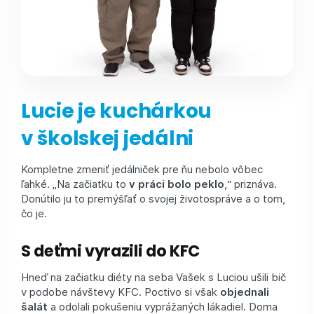
Lucie je kuchárkou
v školskej jedálni
Kompletne zmeniť jedálniček pre ňu nebolo vôbec
ľahké. „Na začiatku to
v práci bolo peklo
,“ priznáva.
Donútilo ju to premýšľať o svojej životospráve a o tom,
čo je.
S deťmi vyrazili do KFC
Hneď na začiatku diéty na seba Vašek s Luciou ušili bič
v podobe návštevy KFC. Poctivo si však
objednali
šalát
a odolali pokušeniu vyprážaných lákadiel. Doma