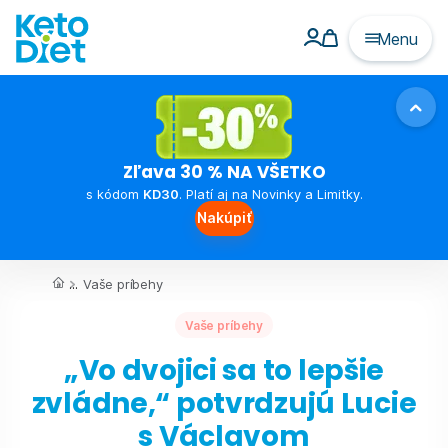
Menu
Zľava 30 % NA VŠETKO
s kódom
KD30
. Platí aj na Novinky a Limitky.
Nakúpiť
...
Vaše príbehy
Vaše príbehy
„Vo dvojici sa to lepšie
zvládne,“ potvrdzujú Lucie
s Václavom