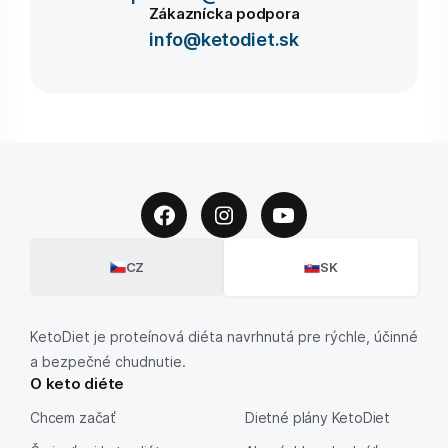
Zákaznícka podpora
info@ketodiet.sk
CZ
SK
KetoDiet je proteínová diéta navrhnutá pre rýchle, účinné
a bezpečné chudnutie.
O keto diéte
Chcem začať
Dietné plány KetoDiet