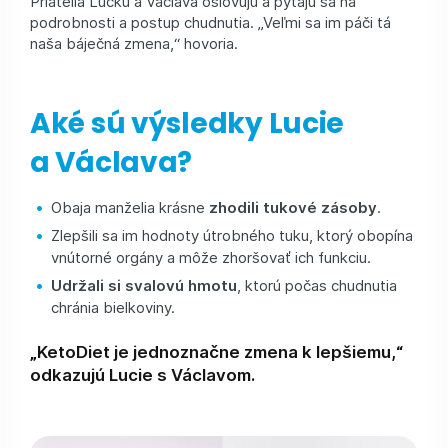
Priatelia Lucku a Václava oslovujú a pýtajú sa na
podrobnosti a postup chudnutia. „Veľmi sa im páči tá
naša báječná zmena,“ hovoria.
Aké sú výsledky Lucie
a Václava?
Obaja manželia krásne
zhodili tukové zásoby
.
Zlepšili sa im hodnoty útrobného tuku, ktorý obopína
vnútorné orgány a môže zhoršovať ich funkciu.
Udržali si svalovú hmotu
, ktorú počas chudnutia
chránia bielkoviny.
„KetoDiet je jednoznačne zmena k lepšiemu,“
odkazujú Lucie s Václavom.