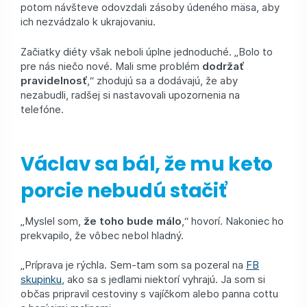
potom návšteve odovzdali zásoby údeného mäsa, aby
ich nezvádzalo k ukrajovaniu.
Začiatky diéty však neboli úplne jednoduché. „Bolo to
pre nás niečo nové. Mali sme problém
dodržať
pravidelnosť
,“ zhodujú sa a dodávajú, že aby
nezabudli, radšej si nastavovali upozornenia na
telefóne.
Václav sa bál, že mu keto
porcie nebudú stačiť
„Myslel som,
že toho bude málo
,“ hovorí. Nakoniec ho
prekvapilo, že vôbec nebol hladný.
„Príprava je rýchla. Sem-tam som sa pozeral na
FB
skupinku
, ako sa s jedlami niektorí vyhrajú. Ja som si
občas pripravil cestoviny s vajíčkom alebo panna cottu