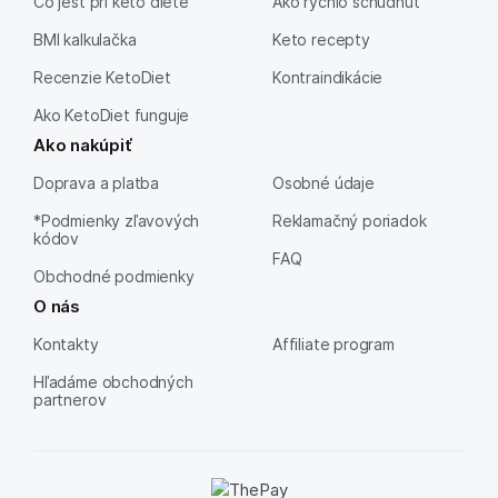
Čo jesť pri keto diéte
Ako rýchlo schudnúť
BMI kalkulačka
Keto recepty
Recenzie KetoDiet
Kontraindikácie
Ako KetoDiet funguje
Ako nakúpiť
Doprava a platba
Osobné údaje
*Podmienky zľavových
Reklamačný poriadok
kódov
FAQ
Obchodné podmienky
O nás
Kontakty
Affiliate program
Hľadáme obchodných
partnerov