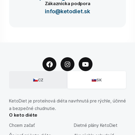
Zákaznícka podpora
info@ketodiet.sk
CZ
SK
KetoDiet je proteínová diéta navrhnutá pre rýchle, účinné
a bezpečné chudnutie.
O keto diéte
Chcem začať
Dietné plány KetoDiet