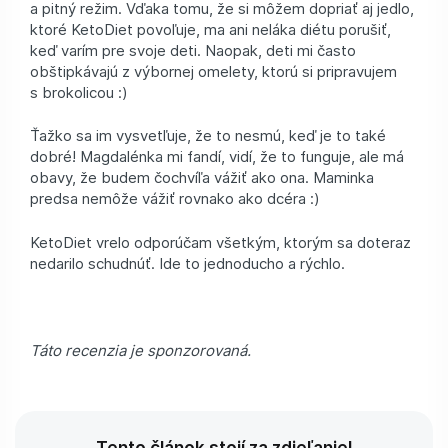
a pitný režim. Vďaka tomu, že si môžem dopriať aj jedlo,
ktoré KetoDiet povoľuje, ma ani neláka diétu porušiť,
keď varím pre svoje deti. Naopak, deti mi často
obštipkávajú z výbornej omelety, ktorú si pripravujem
s brokolicou :)
Ťažko sa im vysvetľuje, že to nesmú, keď je to také
dobré! Magdalénka mi fandí, vidí, že to funguje, ale má
obavy, že budem čochvíľa vážiť ako ona. Maminka
predsa nemôže vážiť rovnako ako dcéra :)
KetoDiet vrelo odporúčam všetkým, ktorým sa doteraz
nedarilo schudnúť. Ide to jednoducho a rýchlo.
Táto recenzia je sponzorovaná.
Tento článok stojí za zdieľanie!