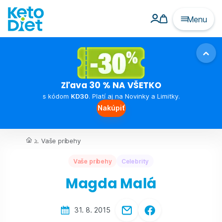
Menu
Zľava 30 % NA VŠETKO
s kódom
KD30
. Platí aj na Novinky a Limitky.
Nakúpiť
...
Vaše príbehy
Vaše príbehy
Celebrity
Magda Malá
31. 8. 2015