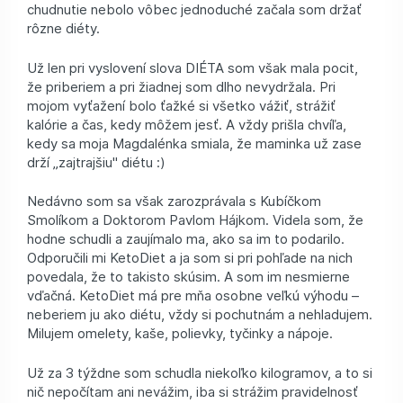
chudnutie nebolo vôbec jednoduché začala som držať
rôzne diéty.
Už len pri vyslovení slova DIÉTA som však mala pocit,
že priberiem a pri žiadnej som dlho nevydržala. Pri
mojom vyťažení bolo ťažké si všetko vážiť, strážiť
kalórie a čas, kedy môžem jesť. A vždy prišla chvíľa,
kedy sa moja Magdalénka smiala, že maminka už zase
drží „zajtrajšiu" diétu :)
Nedávno som sa však zarozprávala s Kubíčkom
Smolíkom a Doktorom Pavlom Hájkom. Videla som, že
hodne schudli a zaujímalo ma, ako sa im to podarilo.
Odporučili mi KetoDiet a ja som si pri pohľade na nich
povedala, že to takisto skúsim. A som im nesmierne
vďačná. KetoDiet má pre mňa osobne veľkú výhodu –
neberiem ju ako diétu, vždy si pochutnám a nehladujem.
Milujem omelety, kaše, polievky, tyčinky a nápoje.
Už za 3 týždne som schudla niekoľko kilogramov, a to si
nič nepočítam ani nevážim, iba si strážim pravidelnosť