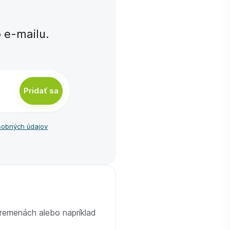
e-⁠mailu.
Pridať sa
sobných údajov
premenách alebo napríklad