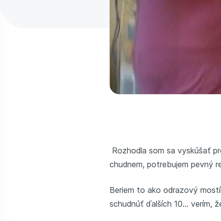
Rozhodla som sa vyskúšať pro
chudnem, potrebujem pevný rež
Beriem to ako odrazový mostík
schudnúť ďalších 10... verím, 