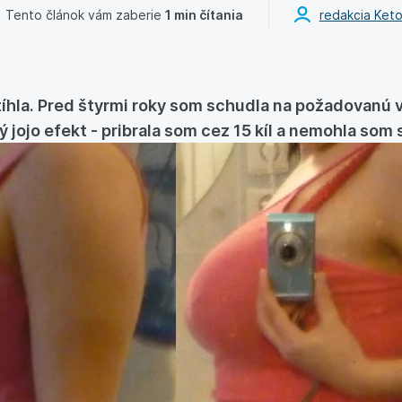
Tento článok vám zaberie
1 min čítania
redakcia Ket
tíhla. Pred štyrmi roky som schudla na požadovanú v
ký jojo efekt - pribrala som cez 15 kíl a nemohla som 