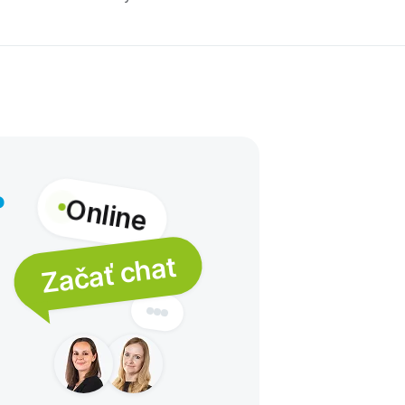
Online
?
Začať chat