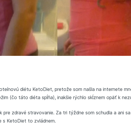
teínovú diétu KetoDiet, pretože som našla na internete mno
im (čo táto diéta spĺňa), inakšie rýchlo skĺznem opäť k nez
 pre zdravé stravovanie. Za tri týždne som schudla a ani sa 
že s KetoDiet to zvládnem.