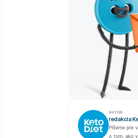
AUTOR
redakcia K
Píšeme pre v
o tom, ako v