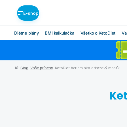
E-shop
Diétne plány
BMI kalkulačka
Všetko o KetoDiet
Va
Diétne plány KetoDiet
Ako KetoDiet funguje
O proteínovej diéte
Nízka nadváha (BASIC)
Blog
Vaše príbehy
KetoDiet beriem ako odrazový mostík!
Ketóza
Stredná nadváha
(MEDIUM)
Chcem začať
Vysoká nadváha
Ket
BMI kalkulačka
(INTENSE)
Čo budem jesť
Ktorý plán je pre mňa?