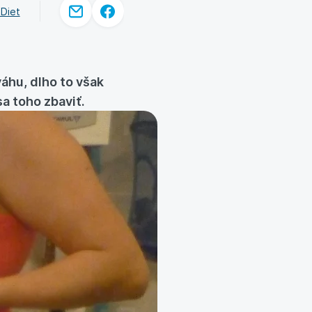
oDiet
áhu, dlho to však
sa toho zbaviť.