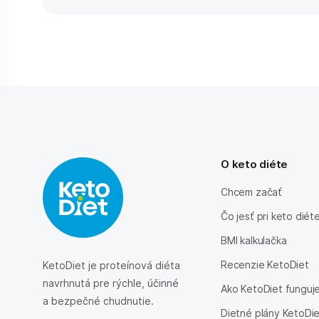
O keto diéte
Chcem začať
Čo jesť pri keto diét
BMI kalkulačka
Recenzie KetoDiet
KetoDiet je proteínová diéta
navrhnutá pre rýchle, účinné
Ako KetoDiet funguj
a bezpečné chudnutie.
Dietné plány KetoDi