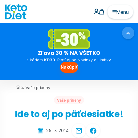
Menu
Zľava 30 % NA VŠETKO
s kódom
KD30
. Platí aj na Novinky a Limitky.
Nakúpiť
...
Vaše príbehy
Vaše príbehy
Ide to aj po päťdesiatke!
25. 7. 2014