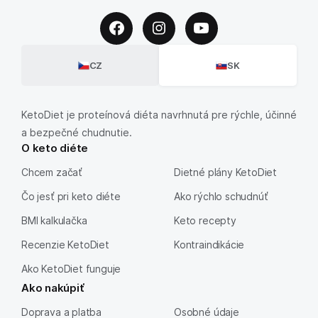
CZ
SK
KetoDiet je proteínová diéta navrhnutá pre rýchle, účinné
a bezpečné chudnutie.
O keto diéte
Chcem začať
Dietné plány KetoDiet
Čo jesť pri keto diéte
Ako rýchlo schudnúť
BMI kalkulačka
Keto recepty
Recenzie KetoDiet
Kontraindikácie
Ako KetoDiet funguje
Ako nakúpiť
Doprava a platba
Osobné údaje