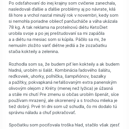
Po odsťahovaní do inej krajiny som cvičenie zanechala,
nasledovali ďalšie a ďalšie problémy aj po návrate, kilá
šli hore a vrchol nastal minulý rok v novembri, kedy som
si nemohla poriadne obliecť pančucháče a váha ukázala
78 kg. A tak reklama na proteínovú diétu KetoDiet
urobila svoje a po jej preštudovaní sa mi zapáčila
a a diétu na mesiac som si kúpila. Páčilo sa mi, že
nemusím zložito variť diétne jedlá a že zozačiatku
stačia kokteily a zelenina.
Rozhodla som sa, že budem piť len kokteily a ak budem
hladná, urobím si šalát. Kombinácia ľadového šalátu,
reďkoviek, uhorky, poľníčka, šampiňónov, bazalky
a pažítky, pokvapkaná nefalšovaným extra panenským
olivovým olejom z Kréty (menej než lyžica) je úžasná
a stále mi chutí Pre zmenu si občas urobím špenát, síce
používam mrazený, ale okorenený a s trochou mlieka je
tiež dobrý. Prvé tri dni som už schudla, čo mi dodalo tú
správnu náladu a chuť pokračovať.
Spočiatku som pociťovala troška hlad, stačilo však zjesť