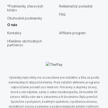
*Podmienky zľavových
Reklamačný poriadok
kódov
FAQ
Obchodné podmienky
O nás
Kontakty
Affiliate program
Hľadáme obchodných
partnerov
Výsledky tejto diéty nie sú zaručené pre každého a líšia sa podľa
individuálnych dispozícií klienta. Pred začatím diétneho programu
odporúčame poradiť sa s lekárom. Potraviny a doplnky stravy,
ktoré u nás nájdete, samy o sebe nezabezpečia, že budete žiť
zdravo. Môžu vám ale k zdravému a fit životnému štýlu pomôcť.
Spoločne s pohybom, kvalitným spánkom, vyváženou stravou,
dostatkom ovocia a zeleniny a zodpovedajúcim pitným režimom.