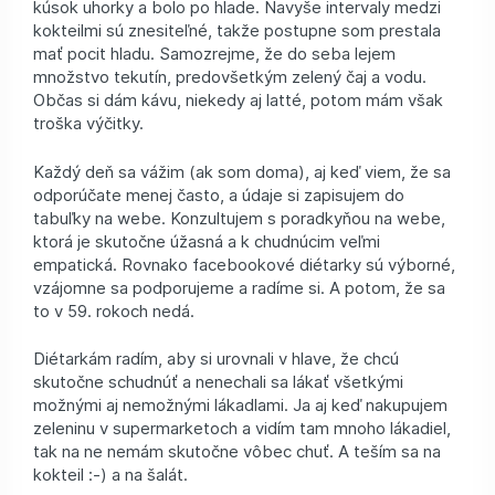
kúsok uhorky a bolo po hlade. Navyše intervaly medzi
kokteilmi sú znesiteľné, takže postupne som prestala
mať pocit hladu. Samozrejme, že do seba lejem
množstvo tekutín, predovšetkým zelený čaj a vodu.
Občas si dám kávu, niekedy aj latté, potom mám však
troška výčitky.
Každý deň sa vážim (ak som doma), aj keď viem, že sa
odporúčate menej často, a údaje si zapisujem do
tabuľky na webe. Konzultujem s poradkyňou na webe,
ktorá je skutočne úžasná a k chudnúcim veľmi
empatická. Rovnako facebookové diétarky sú výborné,
vzájomne sa podporujeme a radíme si. A potom, že sa
to v 59. rokoch nedá.
Diétarkám radím, aby si urovnali v hlave, že chcú
skutočne schudnúť a nenechali sa lákať všetkými
možnými aj nemožnými lákadlami. Ja aj keď nakupujem
zeleninu v supermarketoch a vidím tam mnoho lákadiel,
tak na ne nemám skutočne vôbec chuť. A teším sa na
kokteil :-) a na šalát.