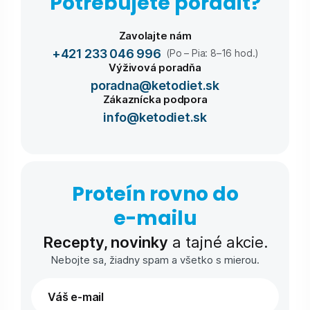
Potrebujete poradiť?
Zavolajte nám
+421 233 046 996
(Po – Pia: 8–16 hod.)
Výživová poradňa
poradna@ketodiet.sk
Zákaznícka podpora
info@ketodiet.sk
Proteín rovno do
e-⁠mailu
Recepty, novinky
a tajné akcie.
Nebojte sa, žiadny spam a všetko s mierou.