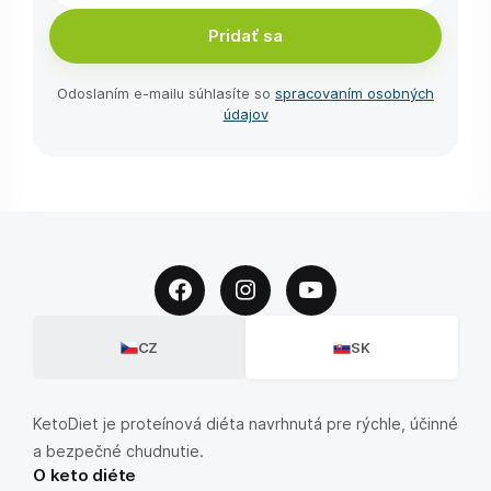
Pridať sa
Odoslaním e-⁠mailu súhlasíte so
spracovaním osobných
údajov
CZ
SK
KetoDiet je proteínová diéta navrhnutá pre rýchle, účinné
a bezpečné chudnutie.
O keto diéte