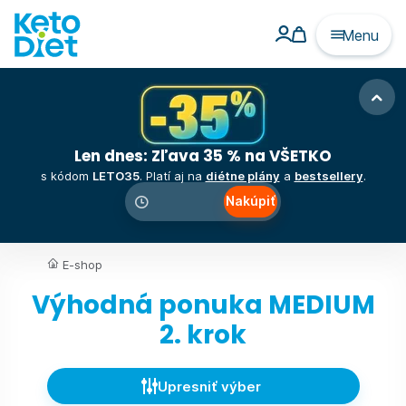
Menu
Len dnes: Zľava 35 % na VŠETKO
s kódom
LETO35
. Platí aj na
diétne plány
a
bestsellery
.
Nakúpiť
00
:
00
:
00
E-shop
Výhodná ponuka MEDIUM
2. krok
Upresniť výber