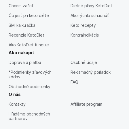
Chcem začať
Dietné plány KetoDiet
Čo jesť pri keto diéte
Ako rýchlo schudnúť
BMI kalkulačka
Keto recepty
Recenzie KetoDiet
Kontraindikácie
Ako KetoDiet funguje
Ako nakúpiť
Doprava a platba
Osobné údaje
*Podmienky zľavových
Reklamačný poriadok
kódov
FAQ
Obchodné podmienky
O nás
Kontakty
Affiliate program
Hľadáme obchodných
partnerov