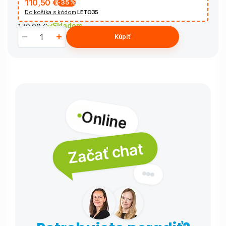
110,50 €
-35
%
Do košíka s kódom
LETO35
Skladom
170,00 €
Kúpiť
Online
Začať chat