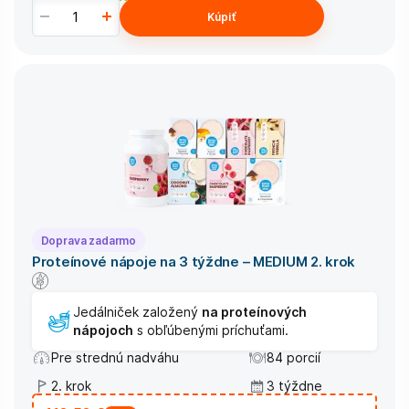
Kúpiť
Doprava zadarmo
Proteínové nápoje na 3 týždne – MEDIUM 2. krok
Jedálniček založený
na proteínových
nápojoch
s obľúbenými príchuťami.
Pre strednú nadváhu
84 porcií
2. krok
3 týždne