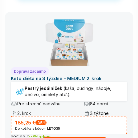
Doprava zadarmo
Keto diéta na 3 týždne – MEDIUM 2. krok
Pestrý jedálniček
(kaša, pudingy, nápoje,
pečivo, omelety atď.).
Pre strednú nadváhu
84 porcií
2. krok
3 týždne
185,25 €
-35
%
Do košíka s kódom
LETO35
Skladom
285,00 €