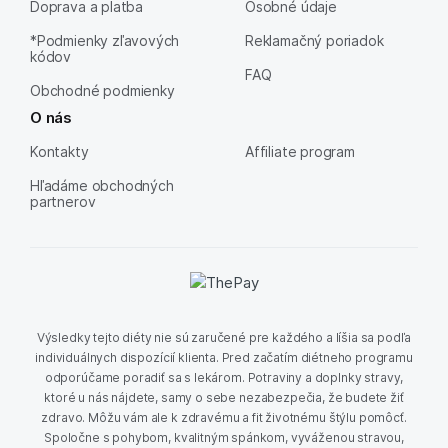
Doprava a platba
Osobné údaje
*Podmienky zľavových
Reklamačný poriadok
kódov
FAQ
Obchodné podmienky
O nás
Kontakty
Affiliate program
Hľadáme obchodných
partnerov
Výsledky tejto diéty nie sú zaručené pre každého a líšia sa podľa
individuálnych dispozícií klienta. Pred začatím diétneho programu
odporúčame poradiť sa s lekárom. Potraviny a doplnky stravy,
ktoré u nás nájdete, samy o sebe nezabezpečia, že budete žiť
zdravo. Môžu vám ale k zdravému a fit životnému štýlu pomôcť.
Spoločne s pohybom, kvalitným spánkom, vyváženou stravou,