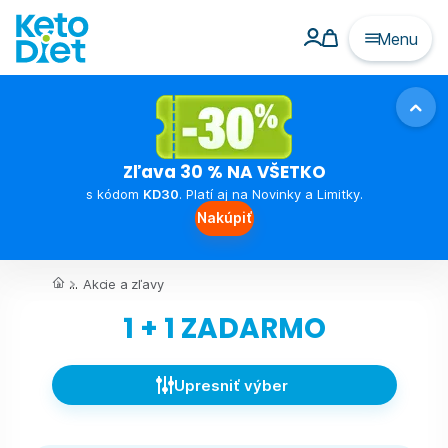
Menu
Zľava 30 % NA VŠETKO
s kódom
KD30
. Platí aj na Novinky a Limitky.
Nakúpiť
...
Akcie a zľavy
1 + 1 ZADARMO
Upresniť výber