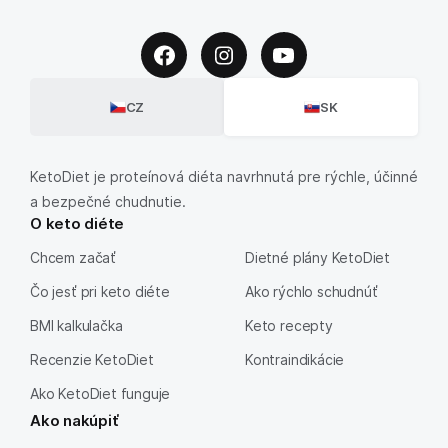
CZ
SK
KetoDiet je proteínová diéta navrhnutá pre rýchle, účinné
a bezpečné chudnutie.
O keto diéte
Chcem začať
Dietné plány KetoDiet
Čo jesť pri keto diéte
Ako rýchlo schudnúť
BMI kalkulačka
Keto recepty
Recenzie KetoDiet
Kontraindikácie
Ako KetoDiet funguje
Ako nakúpiť