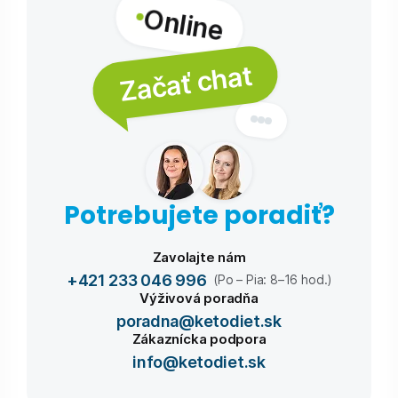
Online
Začať chat
Potrebujete poradiť?
Zavolajte nám
+421 233 046 996
(Po – Pia: 8–16 hod.)
Výživová poradňa
poradna@ketodiet.sk
Zákaznícka podpora
info@ketodiet.sk