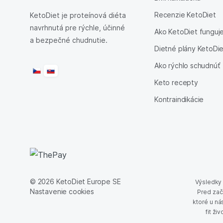
Recenzie KetoDiet
KetoDiet je proteínová diéta
navrhnutá pre rýchle, účinné
Ako KetoDiet funguj
a bezpečné chudnutie.
Dietné plány KetoDi
Ako rýchlo schudnúť
Keto recepty
Kontraindikácie
© 2026 KetoDiet Europe SE
Výsledky t
Nastavenie cookies
Pred zač
ktoré u ná
fit ž