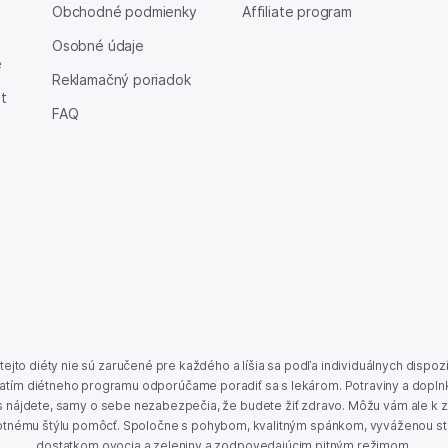
Obchodné podmienky
Affiliate program
Osobné údaje
e
Reklamačný poriadok
et
FAQ
ejto diéty nie sú zaručené pre každého a líšia sa podľa individuálnych dispozíc
atím diétneho programu odporúčame poradiť sa s lekárom. Potraviny a doplnk
s nájdete, samy o sebe nezabezpečia, že budete žiť zdravo. Môžu vám ale k
ivotnému štýlu pomôcť. Spoločne s pohybom, kvalitným spánkom, vyváženou st
dostatkom ovocia a zeleniny a zodpovedajúcim pitným režimom.