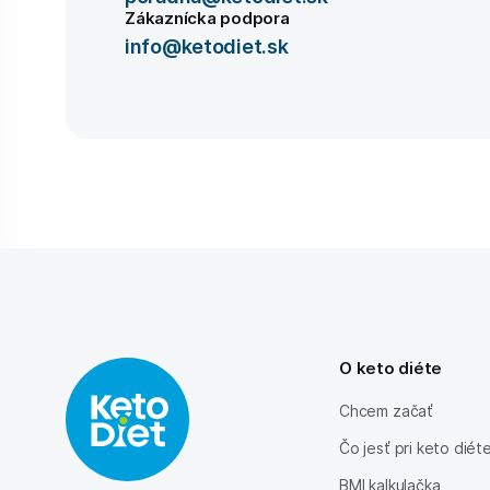
Zákaznícka podpora
info@ketodiet.sk
O keto diéte
Chcem začať
Čo jesť pri keto diét
BMI kalkulačka