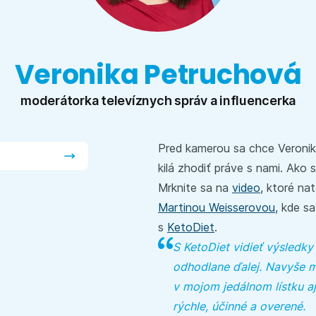
Veronika Petruchová
moderátorka televíznych správ a influencerka
Pred kamerou sa chce Veronika
kilá zhodiť práve s nami. Ako 
Mrknite sa na
video
, ktoré na
Martinou Weisserovou
, kde s
s
KetoDiet
.
S KetoDiet vidieť výsledky
odhodlane ďalej. Navyše mi
v mojom jedálnom lístku 
rýchle, účinné a overené.