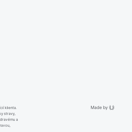
Made by
ií klienta.
y stravy,
 zdravému a
ravou,