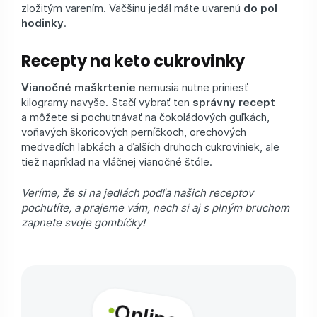
zložitým varením. Väčšinu jedál máte uvarenú
do pol
hodinky
.
Recepty na keto cukrovinky
Vianočné maškrtenie
nemusia nutne priniesť
kilogramy navyše. Stačí vybrať ten
správny recept
a môžete si pochutnávať na čokoládových guľkách,
voňavých škoricových perníčkoch, orechových
medvedích labkách a ďalších druhoch cukroviniek, ale
tiež napríklad na vláčnej vianočné štóle.
Veríme, že si na jedlách podľa našich receptov
pochutíte, a prajeme vám, nech si aj s plným bruchom
zapnete svoje gombíčky!
Online