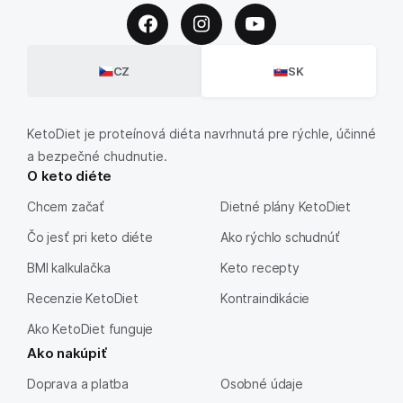
CZ
SK
KetoDiet je proteínová diéta navrhnutá pre rýchle, účinné
a bezpečné chudnutie.
O keto diéte
Chcem začať
Dietné plány KetoDiet
Čo jesť pri keto diéte
Ako rýchlo schudnúť
BMI kalkulačka
Keto recepty
Recenzie KetoDiet
Kontraindikácie
Ako KetoDiet funguje
Ako nakúpiť
Doprava a platba
Osobné údaje