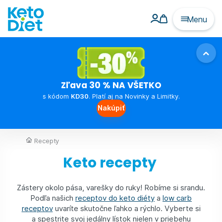
Menu
Zľava 30 % NA VŠETKO
s kódom
KD30
. Platí aj na Novinky a Limitky.
Nakúpiť
Recepty
Keto recepty
Zástery okolo pása, varešky do ruky! Robíme si srandu.
Podľa našich
receptov do keto diéty
a
low carb
receptov
uvaríte skutočne ľahko a rýchlo. Vyberte si
a spestrite svoj jedálny lístok nielen v priebehu