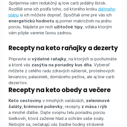
Spríjemnia vám redukčný aj low carb jedálny lístok.
Rozlíšili sme ich podľa toho, od ktorého kroku
diétneho
plánu
si ich môžete dopriať. Spočítali sme pre vás ich
energetickú hodnotu
aj pomer makroživín na jednu
porciu. Nájdete pri nich
užitočné tipy
, vďaka ktorým
vám pôjde varenie ľavou zadnou.
Recepty na keto raňajky a dezerty
Pripravte si
výdatné raňajky
, na ktorých si pochutnáte
a ktoré vás
zasýtia na poriadny kus dňa
. Vyberať
môžete z celého radu zdravých nátierok, proteínových
lievancov, palaciniek, domáceho pečiva, ale aj low carb
dezertov.
Recepty na keto obedy a večere
Keto cestoviny
v mnohých variáciách,
zeleninové
šaláty, krémové polievky
, recepty
z mäsa i rýb
a mnohé ďalšie. Dajte svojmu telu poriadnu porciu
bielkovín, ktorá zaženie hlad a ochráni vaše svaly.
Nebojte sa, nečakajú vás žiadne hodiny strávené