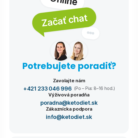
Začať chat
Potrebujete poradiť?
Zavolajte nám
+421 233 046 996
(Po – Pia: 8–16 hod.)
Výživová poradňa
poradna@ketodiet.sk
Zákaznícka podpora
info@ketodiet.sk