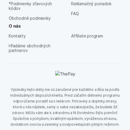
*Podmienky zľavových
Reklamačný poriadok
kódov
FAQ
Obchodné podmienky
O nás
Kontakty
Affiliate program
Hľadáme obchodných
partnerov
Výsledky tejto diéty nie sú zaručené pre každého a líšia sa podľa
individuálnych dispozícií klienta. Pred začatím diétneho programu
odporúčame poradiť sa s lekárom. Potraviny a doplnky stravy,
ktoré u nás nájdete, samy o sebe nezabezpečia, že budete žiť
zdravo. Môžu vám ale k zdravému a fit životnému štýlu pomôcť.
Spoločne s pohybom, kvalitným spánkom, vyváženou stravou,
dostatkom ovocia a zeleniny a zodpovedajúcim pitným režimom.