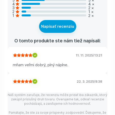
4
4
×
3
2
×
2
1
×
1
2
×
Napísať recenziu
O tomto produkte ste nám tiež napísali:
11. 11. 2025
/
13:21
mňam veľmi dobrý, plný náplne.
22. 3. 2025
/
8:38
Náš systém zaručuje, že recenziu môže pridať iba zákazník, ktorý
zakúpil príslušný druh tovaru. Overujeme tak, odkiaľ recenzie
pochádzajú, a zaisťujeme ich hodnovernosť.
Pamätajte, že ste za svoje príspevky zodpovední. Ďakujeme, že