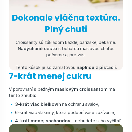
Dokonale vláčna textúra.
Plný chuti
Croissanty sú základom každej parížskej pekárne.
Nadýchané cesto
s bohatou maslovou chuťou
pečieme aj pre vás.
Tento kúsok je so zamatovou
náplňou z pistácií
.
7-krát menej cukru
V porovnaní s bežným
maslovým croissantom
má
tento zhruba:
3-krát viac bielkovín
na ochranu svalov,
6-krát viac vlákniny, ktorá podporí vaše zažívanie,
4-krát menej sacharidov
–⁠⁠⁠⁠⁠⁠ nebudete si ho vyčítať.