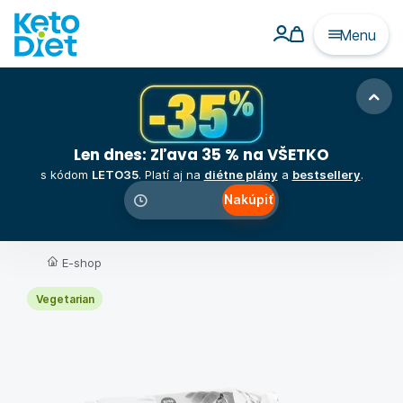
Menu
Len dnes: Zľava 35 % na VŠETKO
s kódom
LETO35
. Platí aj na
diétne plány
a
bestsellery
.
Nakúpiť
00
:
00
:
00
E-shop
Vegetarian