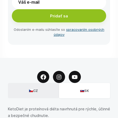
Pridať sa
Odoslaním e-⁠mailu súhlasíte so
spracovaním osobných
údajov
CZ
SK
KetoDiet je proteínová diéta navrhnutá pre rýchle, účinné
a bezpečné chudnutie.