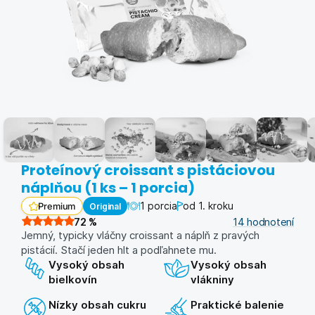
Proteínový croissant s pistáciovou
náplňou (1 ks – 1 porcia)
1 porcia
od 1. kroku
Original
Premium
72
%
14
hodnotení
Jemný, typicky vláčny croissant a náplň z pravých
pistácií. Stačí jeden hlt a podľahnete mu.
Vysoký obsah
Vysoký obsah
bielkovín
vlákniny
Nízky obsah cukru
Praktické balenie