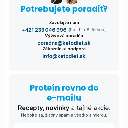
Potrebujete poradiť?
Zavolajte nám
+421 233 046 996
(Po – Pia: 8–16 hod.)
Výživová poradňa
poradna@ketodiet.sk
Zákaznícka podpora
info@ketodiet.sk
Proteín rovno do
e-⁠mailu
Recepty, novinky
a tajné akcie.
Nebojte sa, žiadny spam a všetko s mierou.