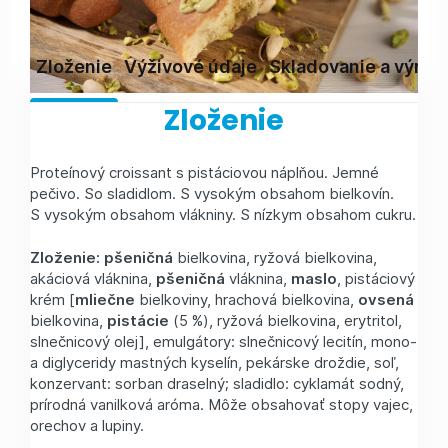
Zloženie
Výživové údaje
Skladovanie a výrob
Zloženie
Proteínový croissant s pistáciovou náplňou. Jemné
pečivo. So sladidlom. S vysokým obsahom bielkovín.
S vysokým obsahom vlákniny. S nízkym obsahom cukru.
Zloženie:
pšeničná
bielkovina, ryžová bielkovina,
akáciová vláknina,
pšeničná
vláknina,
maslo
, pistáciový
krém [
mliečne
bielkoviny, hrachová bielkovina,
ovsená
bielkovina,
pistácie
(5 %), ryžová bielkovina, erytritol,
slnečnicový olej], emulgátory: slnečnicový lecitín, mono-
a diglyceridy mastných kyselín, pekárske droždie, soľ,
konzervant: sorban draselný; sladidlo: cyklamát sodný,
prírodná vanilková aróma. Môže obsahovať stopy vajec,
orechov a lupiny.