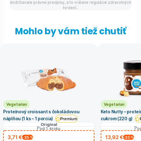
dodržiavate právne predpisy, a to vrátane regulácie zdravotných
tvrdení..
Mohlo by vám tiež chutiť
Vegetarian
Vegetarian
Proteínový croissant s čokoládovou
Keto Nutty – prote
náplňou (1 ks – 1 porcia)
cukrom (220 g)
Premium
Original
od 1. kroku
od
3,71 €
13,92 €
-35
%
-35
%