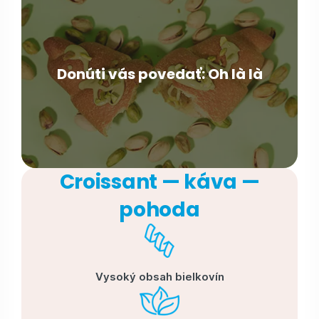
Donúti vás povedať: Oh là là
Croissant — káva —
pohoda
Vysoký obsah bielkovín