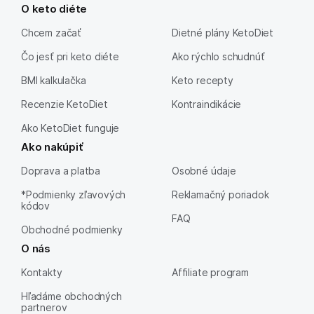
O keto diéte
Chcem začať
Dietné plány KetoDiet
Čo jesť pri keto diéte
Ako rýchlo schudnúť
BMI kalkulačka
Keto recepty
Recenzie KetoDiet
Kontraindikácie
Ako KetoDiet funguje
Ako nakúpiť
Doprava a platba
Osobné údaje
*Podmienky zľavových
Reklamačný poriadok
kódov
FAQ
Obchodné podmienky
O nás
Kontakty
Affiliate program
Hľadáme obchodných
partnerov