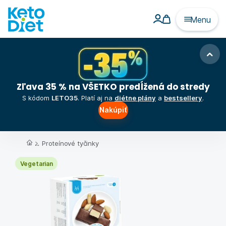
Menu
Zľava 35 % na VŠETKO predĺžená do stredy
S kódom
LETO35
. Platí aj na
diétne plány
a
bestsellery
.
Nakúpiť
...
Proteínové tyčinky
Vegetarian