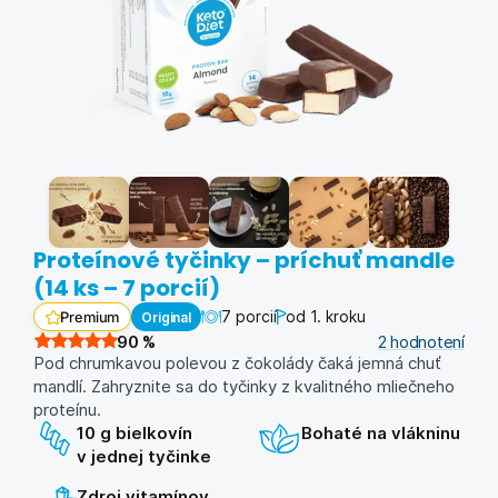
Proteínové tyčinky – príchuť mandle
(14 ks – 7 porcií)
7 porcií
od 1. kroku
Original
Premium
90
%
2
hodnotení
Pod chrumkavou polevou z čokolády čaká jemná chuť
mandlí. Zahryznite sa do tyčinky z kvalitného mliečneho
proteínu.
10 g bielkovín
Bohaté na vlákninu
v jednej tyčinke
Zdroj vitamínov