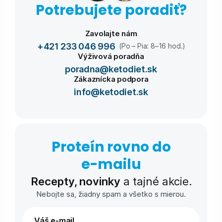
Potrebujete poradiť?
Zavolajte nám
+421 233 046 996
(Po – Pia: 8–16 hod.)
Výživová poradňa
poradna@ketodiet.sk
Zákaznícka podpora
info@ketodiet.sk
Proteín rovno do
e-⁠mailu
Recepty, novinky
a tajné akcie.
Nebojte sa, žiadny spam a všetko s mierou.