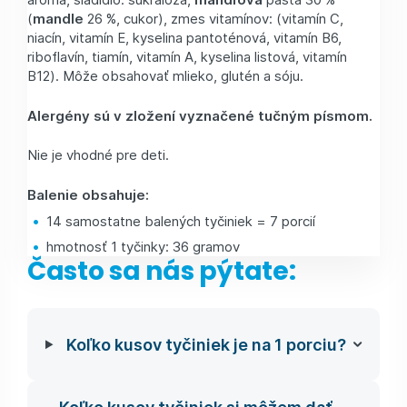
(
mandle
26 %, cukor), zmes vitamínov: (vitamín C,
niacín, vitamín E, kyselina pantoténová, vitamín B6,
riboflavín, tiamín, vitamín A, kyselina listová, vitamín
B12). Môže obsahovať mlieko, glutén a sóju.
Alergény sú v zložení vyznačené tučným písmom.
Nie je vhodné pre deti.
Balenie obsahuje:
14 samostatne balených tyčiniek = 7 porcií
hmotnosť 1 tyčinky: 36 gramov
Často sa nás pýtate:
Koľko kusov tyčiniek je na 1 porciu?
Koľko kusov tyčiniek si môžem dať