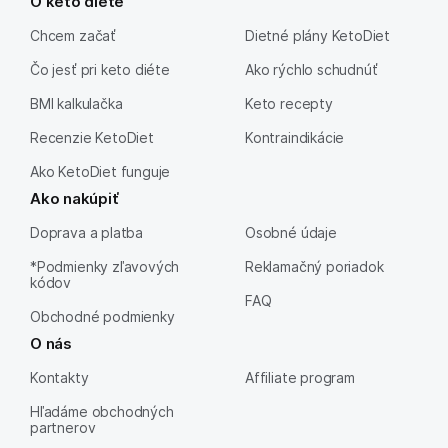
O keto diéte
Chcem začať
Dietné plány KetoDiet
Čo jesť pri keto diéte
Ako rýchlo schudnúť
BMI kalkulačka
Keto recepty
Recenzie KetoDiet
Kontraindikácie
Ako KetoDiet funguje
Ako nakúpiť
Doprava a platba
Osobné údaje
*Podmienky zľavových
Reklamačný poriadok
kódov
FAQ
Obchodné podmienky
O nás
Kontakty
Affiliate program
Hľadáme obchodných
partnerov