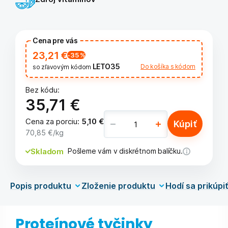
Cena pre vás
23,21 €
-35
%
LETO35
Do košíka s kódom
so zľavovým kódom
Bez kódu:
35,71 €
Cena za porciu
:
5,10 €
Kúpiť
70,85 €
/kg
Skladom
Pošleme vám v diskrétnom balíčku.
Popis produktu
Zloženie produktu
Hodí sa prikúpi
Proteínové tyčinky