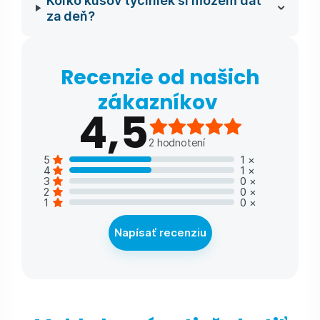
za deň?
Recenzie od našich
zákazníkov
4,5
2
hodnotení
5
1
×
4
1
×
3
0
×
2
0
×
1
0
×
Napísať recenziu