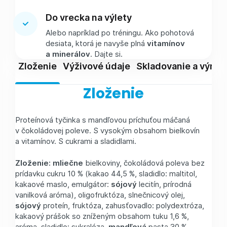
Do vrecka na výlety
Alebo napríklad po tréningu. Ako pohotová
desiata, ktorá je navyše plná
vitamínov
a minerálov
. Dajte si.
Zloženie
Výživové údaje
Skladovanie a výrob
Zloženie
Proteínová tyčinka s mandľovou príchuťou máčaná
v čokoládovej poleve. S vysokým obsahom bielkovín
a vitamínov. S cukrami a sladidlami.
Zloženie:
mliečne
bielkoviny, čokoládová poleva bez
prídavku cukru 10 % (kakao 44,5 %, sladidlo: maltitol,
kakaové maslo, emulgátor:
sójový
lecitín, prírodná
vanilková aróma), oligofruktóza, slnečnicový olej,
sójový
proteín, fruktóza, zahusťovadlo: polydextróza,
kakaový prášok so zníženým obsahom tuku 1,6 %,
aróma, sladidlo: sukralóza,
mandľová
pasta 30 %