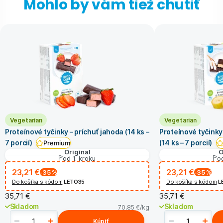
Mohlo by vám tiež chutiť
Vegetarian
Vegetarian
Proteínové tyčinky – príchuť jahoda (14 ks –
Proteínové tyčinky
7 porcií)
(14 ks – 7 porcií)
Premium
Original
O
od 1. kroku
od
23,21 €
23,21 €
-35
%
-35
%
Do košíka s kódom
LETO35
Do košíka s kódom
L
35,71 €
35,71 €
Skladom
Skladom
70,85 €
/kg
Kúpiť