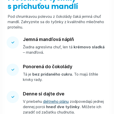
s príchuťou mandlí
Pod chrumkavou polevou z čokolády čaká jemná chuť
mandlí. Zahryznite sa do tyčinky z kvalitného mliečneho
proteínu.
Jemná mandľová náplň
Žiadna agresívna chuť, len tá
krémovo sladká
– mandľová.
Ponorená do čokolády
Tá je
bez pridaného cukru
. To majú štíhle
krivky rady.
Denne si dajte dve
V priebehu
diétneho plánu
zodpovedajú jednej
dennej porcii
hneď dve tyčinky
. Môžete ich
zaradiť od začiatku chudnutia.