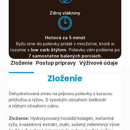
Zdroj vlákniny
Hotová za 5 minút
Ryžu sme do polievky pridali v množstve, ktoré si
rozumie s
low carb štýlom
. Polievku vám pošleme po
7 samostatne balených porciách
.
Zloženie
Postup prípravy
Výživové údaje
Skl
Zloženie
Dehydratovaná zmes na prípravu polievky s kuracou
príchuťou a ryžou. S vysokým obsahom bielkovín
a nízkym obsahom cukru.
Zloženie:
Hydrolyzovaný hovädzí kolagén, instantná
ryža, kvasinkový extrakt, inulín, sušený zeleninový vývar