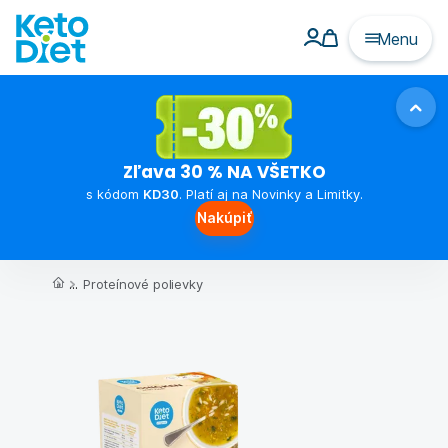
Menu
Zľava 30 % NA VŠETKO
s kódom
KD30
. Platí aj na Novinky a Limitky.
Nakúpiť
...
Proteínové polievky