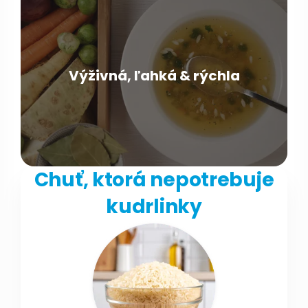
Výživná, ľahká & rýchla
Chuť, ktorá nepotrebuje
kudrlinky