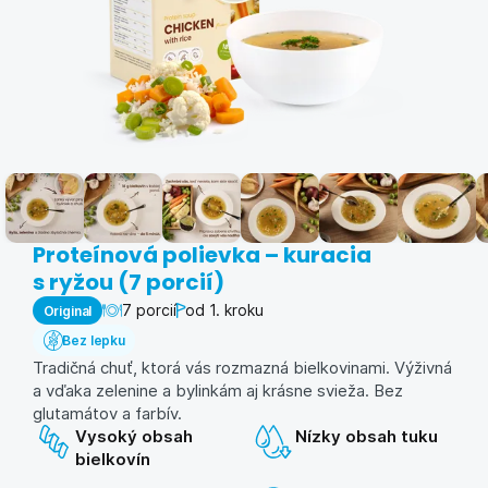
Proteínová polievka – kuracia
s ryžou (7 porcií)
7 porcií
od 1. kroku
Original
Bez lepku
Tradičná chuť, ktorá vás rozmazná bielkovinami. Výživná
a vďaka zelenine a bylinkám aj krásne svieža. Bez
glutamátov a farbív.
Vysoký obsah
Nízky obsah tuku
bielkovín