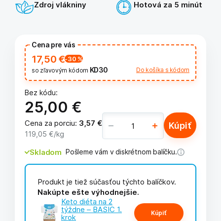
Zdroj vlákniny
Hotová za 5 minút
Cena pre vás
17,50 €
-30
%
KD30
Do košíka s kódom
so zľavovým kódom
Bez kódu:
25,00 €
Cena za porciu
:
3,57 €
Kúpiť
119,05 €
/kg
Skladom
Pošleme vám v diskrétnom balíčku.
Produkt je tiež súčasťou týchto balíčkov.
Nakúpte ešte výhodnejšie.
Keto diéta na 2
týždne – BASIC 1.
Kúpiť
krok