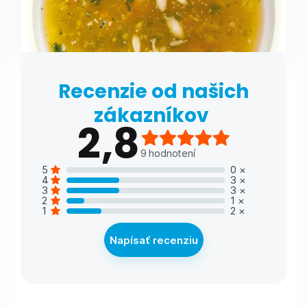
Recenzie od našich
zákazníkov
2,8
9
hodnotení
5
0
×
4
3
×
3
3
×
2
1
×
1
2
×
Napísať recenziu