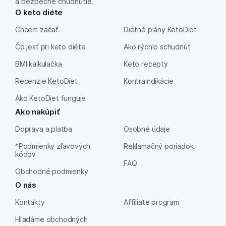
a bezpečné chudnutie.
O keto diéte
Chcem začať
Dietné plány KetoDiet
Čo jesť pri keto diéte
Ako rýchlo schudnúť
BMI kalkulačka
Keto recepty
Recenzie KetoDiet
Kontraindikácie
Ako KetoDiet funguje
Ako nakúpiť
Doprava a platba
Osobné údaje
*Podmienky zľavových
Reklamačný poriadok
kódov
FAQ
Obchodné podmienky
O nás
Kontakty
Affiliate program
Hľadáme obchodných