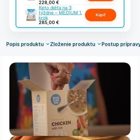
228,00 €
Keto diéta na 3
týždne – MEDIUM 1.
Kúpiť
krok
285,00 €
Popis produktu
Zloženie produktu
Postup príprav