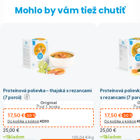
Mohlo by vám tiež chutiť
Proteínová polievka – thajská s rezancami
Proteínová polievk
(7 porcií)
s rezancami (7 porc
Original
O
od 1. kroku
od
17,50 €
17,50 €
-30
%
-30
%
Do košíka s kódom
KD30
Do košíka s kódom
K
25,00 €
25,00 €
Skladom
Skladom
105,04 €
/kg