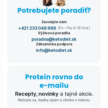
Potrebujete poradiť?
Zavolajte nám
+421 233 046 996
(Po – Pia: 8–16 hod.)
Výživová poradňa
poradna@ketodiet.sk
Zákaznícka podpora
info@ketodiet.sk
Proteín rovno do
e-⁠mailu
Recepty, novinky
a tajné akcie.
Nebojte sa, žiadny spam a všetko s mierou.