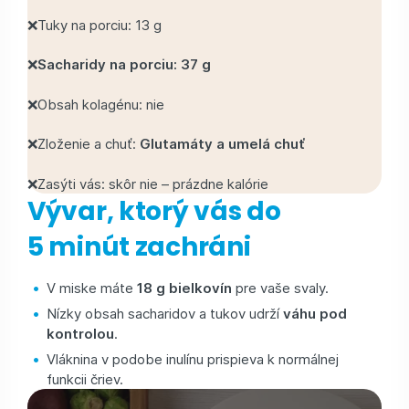
❌Tuky na porciu: 13 g
❌
Sacharidy na porciu: 37 g
❌Obsah kolagénu: nie
❌Zloženie a chuť:
Glutamáty a umelá chuť
❌Zasýti vás: skôr nie – prázdne kalórie
Vývar, ktorý vás do
5 minút zachráni
V miske máte
18 g bielkovín
pre vaše svaly.
Nízky obsah sacharidov a tukov udrží
váhu pod
kontrolou
.
Vláknina v podobe inulínu prispieva k normálnej
funkcii čriev.